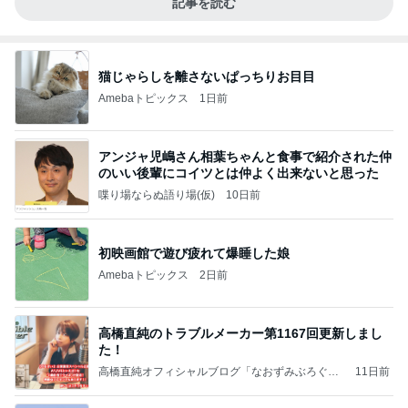
記事を読む
猫じゃらしを離さないぱっちりお目目
Amebaトピックス
1日前
アンジャ児嶋さん相葉ちゃんと食事で紹介された仲
のいい後輩にコイツとは仲よく出来ないと思った
喋り場ならぬ語り場(仮)
10日前
初映画館で遊び疲れて爆睡した娘
Amebaトピックス
2日前
高橋直純のトラブルメーカー第1167回更新しまし
た！
高橋直純オフィシャルブログ「なおずみぶろぐ」
11日前
Powered by Ameba