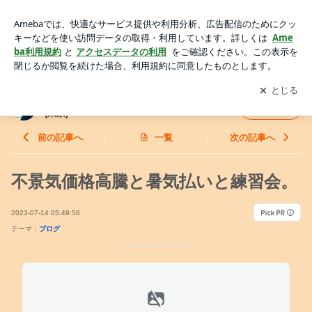
不景気価格高騰と暑気払いと練習会。 | 東京 護身術、中国伝統
武術 掌友会のブログ (東京)
アプリをダウンロードして
ブログの更新通知
を受け取りまし
開く
ょう。
東京 護身術、中国伝統武術 掌友会のブログ
フォロー
(東京)
前の記事へ
一覧
次の記事へ
不景気価格高騰と暑気払いと練習会。
2023-07-14 05:49:56
テーマ：
ブログ