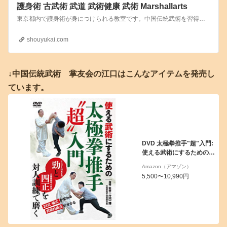
護身術 古武術 武道 武術健康 武術 Marshallarts
東京都内で護身術が身につけられる教室です。中国伝統武術を習得しませんか？護身術 東京都 北区 太極拳、戴氏心意拳、馬貴派八卦掌などの中国武術、古武術、武術教室なら【中国伝統武術 掌友会】中国武術を通して健康な肉体と常に気沈丹田の精神力を養います。
shouyukai.com
↓中国伝統武術 掌友会の江口はこんなアイテムを発売し
ています。
DVD 太極拳推手"超"入門:
使える武術にするための伝
統的訓練法 ()
Amazon（アマゾン）
5,500〜10,990円