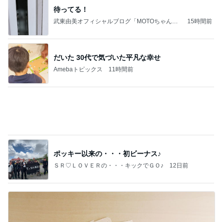
待ってる！
武東由美オフィシャルブログ「MOTOちゃんと
15時間前
のはっぴぃな毎日」Powered by Ameba
だいた 30代で気づいた平凡な幸せ
Amebaトピックス
11時間前
ポッキー以来の・・・初ビーナス♪
ＳＲ♡ＬＯＶＥＲの・・・キックでＧＯ♪
12日前