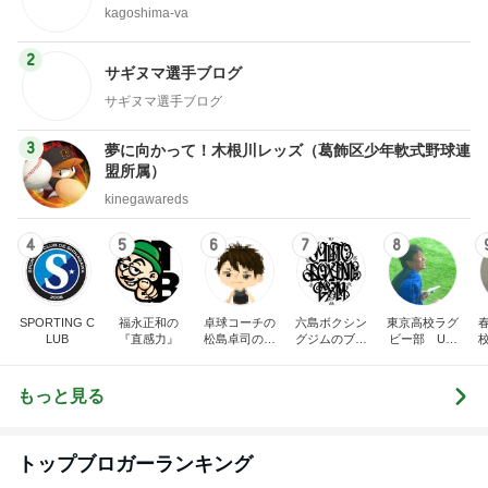
kagoshima-va
2
サギヌマ選手ブログ
サギヌマ選手ブログ
3
夢に向かって！木根川レッズ（葛飾区少年軟式野球連
盟所属）
kinegawareds
4
5
6
7
8
SPORTING C
福永正和の
卓球コーチの
六島ボクシン
東京高校ラグ
LUB
『直感力』
松島卓司のブ
グジムのブロ
ビー部 Uコ
ログ
グ
ーチの気まぐ
れ日記
もっと見る
トップブロガーランキング