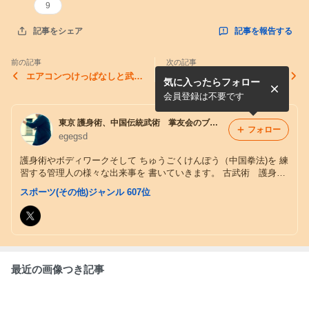
9
記事を報告する
記事をシェア
前の記事
次の記事
エアコンつけっぱなしと武
【閲覧注意】釣りの現場であ
気に入ったらフォロー
術！
った怖い話！！いろんな意味
で怖いです。
会員登録は不要です
東京 護身術、中国伝統武術 掌友会のブログ (東京)
フォロー
egegsd
護身術やボディワークそして ちゅうごくけんぽう（中国拳法)を 練
習する管理人の様々な出来事を 書いていきます。 古武術 護身
術 武道 武術 健康 強健
スポーツ(その他)ジャンル 607位
最近の画像つき記事