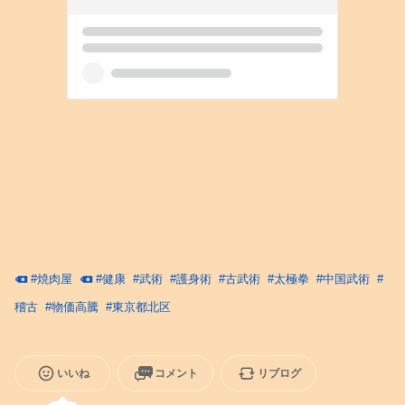
#
焼肉屋
#
健康
#
武術
#
護身術
#
古武術
#
太極拳
#
中国武術
#
稽古
#
物価高騰
#
東京都北区
いいね
コメント
リブログ