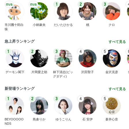
1
2
3
市川團十郎白
小林麻央
だいたひかる
桃
クロ
猿
急上昇ランキング
すべて見る
1
2
3
4
5
デーモン閣下
片岡愛之助
林下清志(ビッ
沢田聖子
金沢克彦
グダディ)
新登場ランキング
すべて見る
1
2
3
4
5
BEYOOOOO
島倉りか
ゆうこりん
石 安伊
蒼井心音
NDS