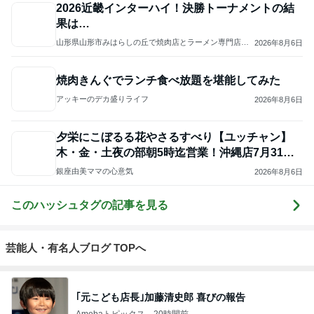
2026近畿インターハイ！決勝トーナメントの結
果は…
山形県山形市みはらしの丘で焼肉店とラーメン専門店の2
2026年8月6日
店舗を経営している店主のブログです
焼肉きんぐでランチ食べ放題を堪能してみた
アッキーのデカ盛りライフ
2026年8月6日
夕栄にこぼるる花やさるすべり【ユッチャン】
木・金・土夜の部朝5時迄営業！沖縄店7月31日O
PEN
銀座由美ママの心意気
2026年8月6日
このハッシュタグの記事を見る
芸能人・有名人ブログ TOPへ
｢元こども店長｣加藤清史郎 喜びの報告
Amebaトピックス
20時間前