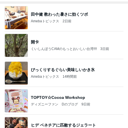
田中健 教わった暑さに効くツボ
Amebaトピックス
2日前
開卡
くいしんぼうCAMのもっとおいしい台湾!!!!
3日前
びっくりするぐらい美味しいかき氷
Amebaトピックス
14時間前
TOPTOY☆Cocoa Workshop
ディズニーファン Dのブログ
9日前
ヒデ ベネチアに匹敵するジェラート