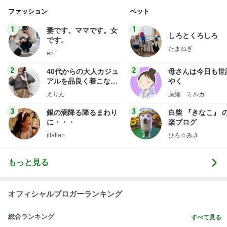
ファッション
ペット
1
1
妻です。ママです。女
しろとくろしろ
です。
たまねぎ
eri.
2
2
40代からの大人カジュ
母さんは今日も世
アルを品良く着こなす
やく
ファッションブログ
えりん
藤緒 ミルカ
3
3
銀の滴降る降るまわり
白柴 『きなこ』 
に・・・
楽ブログ
illallan
ひろ☆みき
もっと見る
オフィシャルブロガーランキング
総合ランキング
すべて見る