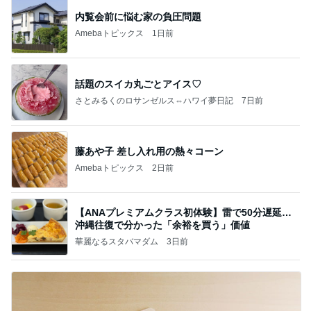
内覧会前に悩む家の負圧問題
Amebaトピックス
1日前
話題のスイカ丸ごとアイス♡
さとみるくのロサンゼルス⇔ハワイ夢日記
7日前
藤あや子 差し入れ用の熱々コーン
Amebaトピックス
2日前
【ANAプレミアムクラス初体験】雷で50分遅延…
沖縄往復で分かった「余裕を買う」価値
華麗なるスタバマダム
3日前