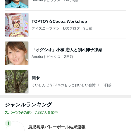
TOPTOY☆Cocoa Workshop
ディズニーファン Dのブログ
9日前
「オグシオ」小椋 恋人と別れ卵子凍結
Amebaトピックス
2日前
開卡
くいしんぼうCAMのもっとおいしい台湾!!!!
3日前
ジャンルランキング
スポーツ(その他)
7,387人参加中
1
鹿児島県バレーボール結果速報