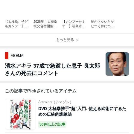
【太極拳、子ど
2026年 太極拳
【カンフーセミ
動かさないとサ
もカンフー】自
秩父合宿開催！
ナー】福島市戴
ビつく件につい
衛隊十条駐屯地
どっぷりと太極
氏心意拳セミナ
て。動けるうち
の盆踊り大会で
拳に触れた日
ー5月30日31日
に動かせ！
演武を披露させ
もっと見る
健康と伝統武
ていただきまし
術、護身術
た。
ABEMA
清水アキラ 37歳で急逝した息子 良太郎
さんの死去にコメント
この記事でPickされているアイテム
Amazon（アマゾン）
DVD 太極拳推手"超"入門: 使える武術にするた
めの伝統的訓練法
50件以上の記事