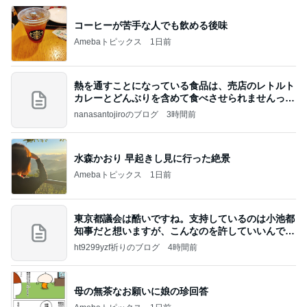
コーヒーが苦手な人でも飲める後味
Amebaトピックス
1日前
熱を通すことになっている食品は、売店のレトルト
カレーとどんぶりを含めて食べさせられませんっ
て、男
nanasantojiroのブログ
3時間前
水森かおり 早起きし見に行った絶景
Amebaトピックス
1日前
東京都議会は酷いですね。支持しているのは小池都
知事だと想いますが、こんなのを許していいんです
か？
ht9299yzf祈りのブログ
4時間前
母の無茶なお願いに娘の珍回答