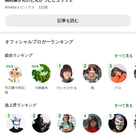
精肉屋さんのとんかつとビュッフェ
Amebaトピックス
1日前
記事を読む
オフィシャルブロガーランキング
総合ランキング
すべて見る
1
2
3
市川團十郎白
小林麻央
だいたひかる
桃
クロ
猿
急上昇ランキング
すべて見る
1
2
3
4
5