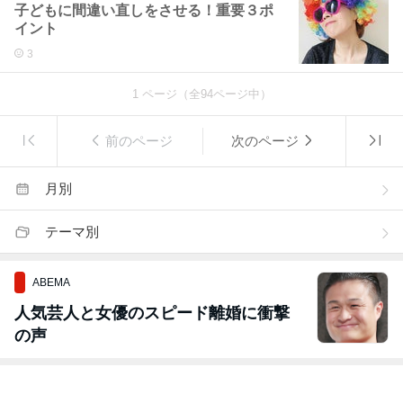
子どもに間違い直しをさせる！重要３ポ
イント
3
1
ページ（全
94
ページ中）
前のページ
次のページ
月別
テーマ別
ABEMA
人気芸人と女優のスピード離婚に衝撃
の声