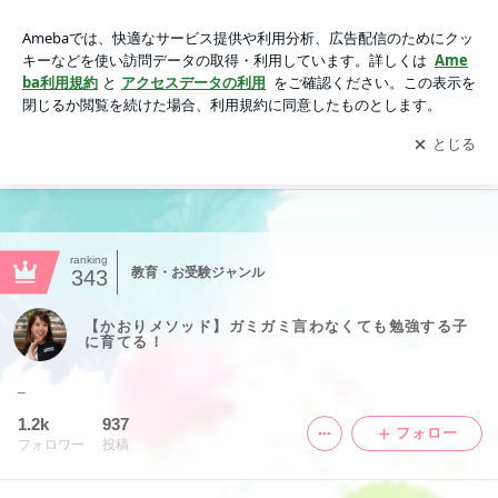
【かおりメソッド】ガミガミ言わなくても勉強する子に育て
る！
アプリをダウンロードして
ブログの更新通知
を受け取りまし
開く
ょう。
ranking
教育・お受験ジャンル
343
【かおりメソッド】ガミガミ言わなくても勉強する子
に育てる！
_
1.2k
937
フォロー
フォロワー
投稿