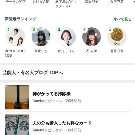
デーモン閣下
片岡愛之助
林下清志(ビッ
沢田聖子
金沢克彦
グダディ)
新登場ランキング
すべて見る
1
2
3
4
5
BEYOOOOO
島倉りか
ゆうこりん
石 安伊
蒼井心音
NDS
芸能人・有名人ブログ TOPへ
神がかってる掃除機
Amebaトピックス
20時間前
夫の分も購入したお得なカード
Amebaトピックス
10時間前