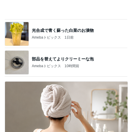
髪質悪化に繋がるお風呂後の習慣
Amebaトピックス
1日前
記事を読む
普段使いとレジャー用の日焼け止め
Amebaトピックス
21時間前
津久井教生 無事終了したPCメンテ
Amebaトピックス
1日前
忘れられた2週間分の薬の処方
Amebaトピックス
1日前