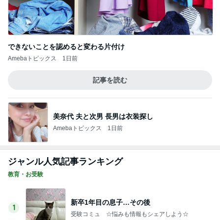
ジャンル人気記事ランキング
教育・お受験
新卒1年目の息子…その後
1
受験コミュ ☆悩みも情報もシェアしよう☆
ウチは大学批判が止みません…
2
受験コミュ ☆悩みも情報もシェアしよう☆
ＭＡＲＣＨ推薦を辞退し、一般受験でＭＡＲ
ＣＨに･･･
3
受験コミュ ☆悩みも情報もシェアしよう☆
夏期集中特訓2日目
4
早稲田アカデミーで早慶合格を目指す2027年高校