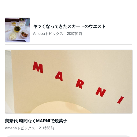
衝撃的な価値の1,780万円の戸建て
Amebaトピックス
2日前
俺のせいで彼女が辛かったとの話
Amebaトピックス
1日前
高橋英樹 胃腸に軽いあっさり朝食
Amebaトピックス
10時間前
寂しくて離れない上に乗ってきた猫
Amebaトピックス
1日前