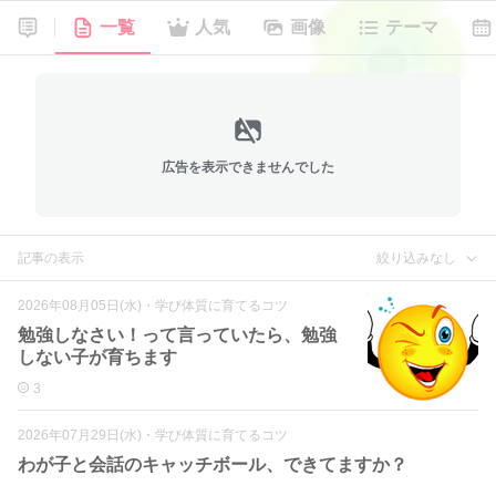
一覧
人気
画像
テーマ
広告を表示できませんでした
記事の表示
絞り込みなし
2026年08月05日(水)
・
学び体質に育てるコツ
勉強しなさい！って言っていたら、勉強
しない子が育ちます
3
2026年07月29日(水)
・
学び体質に育てるコツ
わが子と会話のキャッチボール、できてますか？