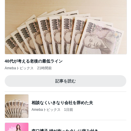
40代が考える老後の最低ライン
Amebaトピックス
21時間前
記事を読む
相談なくいきなり会社を辞めた夫
Amebaトピックス
1日前
森口博子 姉が作ったタレに病み付き
Amebaトピックス
1日前
過保護かと悩む娘のお祭り問題