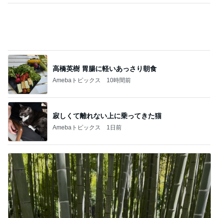
バズった真空保存容器の1点の不満
Amebaトピックス
1日前
記事を読む
一目惚れで買った和柄のおかきの箱
Amebaトピックス
2日前
ひと目見て好きになった可愛い時計
Amebaトピックス
22時間前
実家売却問題という大きな介護
Amebaトピックス
1日前