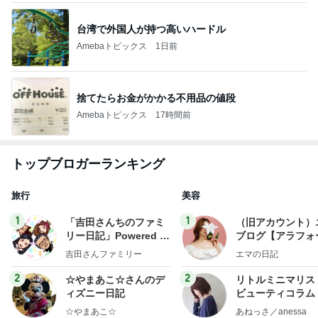
台湾で外国人が持つ高いハードル
Amebaトピックス
1日前
捨てたらお金がかかる不用品の値段
Amebaトピックス
17時間前
トップブロガーランキング
旅行
美容
1
1
「吉田さんちのファミ
（旧アカウント）
リー日記」Powered b
ブログ【アラフォ
y Ameba 吉田さんファ
社売却セカンドラ
吉田さんファミリー
エマの日記
ミリーオフィシャルブ
フ】
ログ
2
2
☆やまあこ☆さんのデ
リトルミニマリス
ィズニー日記
ビューティコラム 
little minimalist'
☆やまあこ☆
あねっさ／anessa