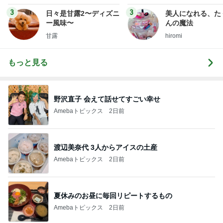
uty colum
3
3
日々是甘露2〜ディズニ
美人になれる、た
ー風味〜
んの魔法
甘露
hiromi
もっと見る
野沢直子 会えて話せてすごい幸せ
Amebaトピックス
2日前
渡辺美奈代 3人からアイスの土産
Amebaトピックス
2日前
夏休みのお昼に毎回リピートするもの
Amebaトピックス
2日前