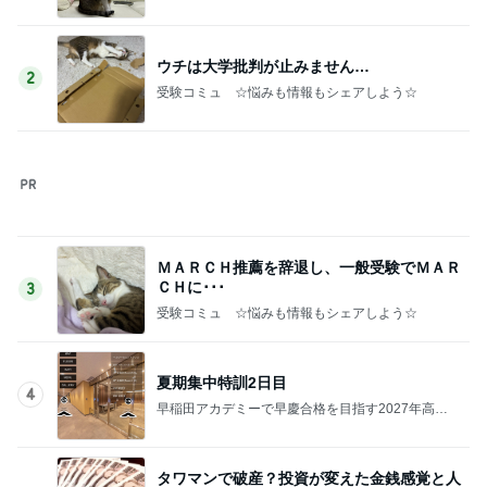
受験
タワマンで破産？投資が変えた金銭感覚と人
生観。
5
共働きで中学受験！タワマンで節約生活するワーマ
マの日常 〜HAPPY NIAO LIFE〜
このジャンルの記事をもっと見る
次世代掃除機がやってきた！！
Amebaトピックス
20時間前
見逃されていた子宮内膜のポリープ
Amebaトピックス
1日前
朝マックとピザを完食しカロリー爆発
Amebaトピックス
1日前