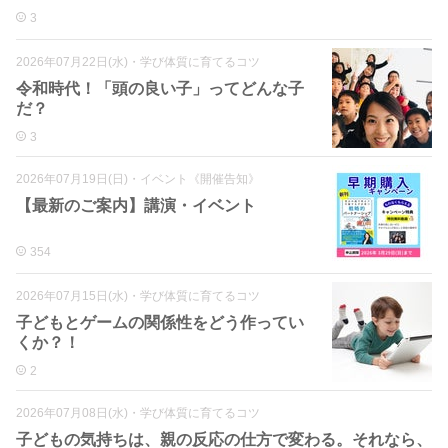
3
2026年07月22日(水)
・
学び体質に育てるコツ
令和時代！「頭の良い子」ってどんな子
だ？
3
2026年07月19日(日)
・
イベント《開催告知》
【最新のご案内】講演・イベント
354
2026年07月15日(水)
・
学び体質に育てるコツ
子どもとゲームの関係性をどう作ってい
くか？！
2
2026年07月08日(水)
・
学び体質に育てるコツ
子どもの気持ちは、親の反応の仕方で変わる。それなら、