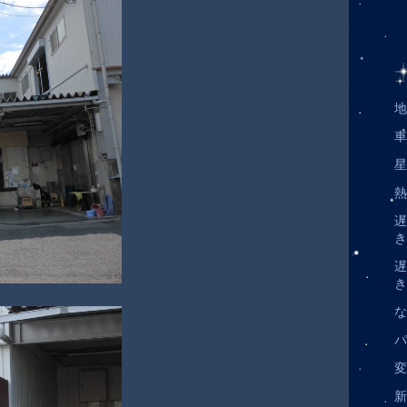
地
車
星
遅
き
遅
き
な
変
新