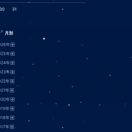
30
31
月別
026
年
開
025
年
く
開
024
年
く
開
023
年
く
開
022
年
く
開
021
年
く
開
020
年
く
開
019
年
く
開
018
年
く
開
017
年
く
開