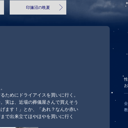
印旛沼の晩夏
性
お
た。
するためにドライアイスを買いに行く。
分。実は、近場の葬儀屋さんで買えそう
全
上げます！」とか、「あれ？なんか赤い
教
所まで出来立てほやほやを買いに行く