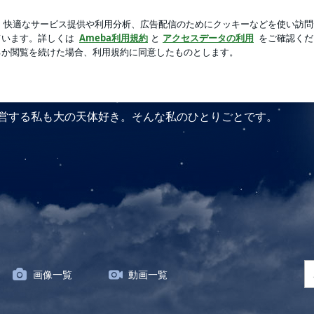
貰った手作りジャム
芸能人ブログ
人気ブログ
新規登録
りごと
塾長のひとりごと
営する私も大の天体好き。そんな私のひとりごとです。
画像一覧
動画一覧