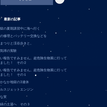
グ
ン
上
グ
昇
上
最新の記事
昇
獄の夏期講習中に海へ行く
の修理とバッテリー交換などを
まつりと渓谷歩きと。
熱気球の実験
い報告ですみません。超危険生物展に行って
ました！ その２
い報告ですみません。超危険生物展に行って
ました！ その１
かなか地獄の3連休
パルスジェットエンジン
な実
緑の土湯へ その３