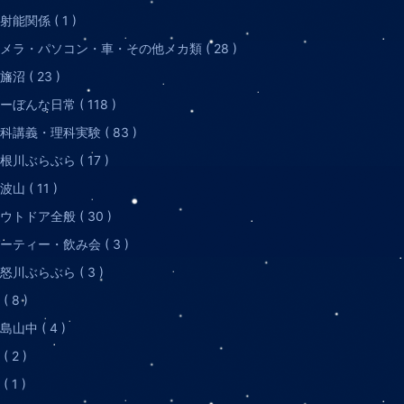
射能関係 ( 1 )
メラ・パソコン・車・その他メカ類 ( 28 )
旛沼 ( 23 )
ーぼんな日常 ( 118 )
科講義・理科実験 ( 83 )
根川ぶらぶら ( 17 )
波山 ( 11 )
ウトドア全般 ( 30 )
ーティー・飲み会 ( 3 )
怒川ぶらぶら ( 3 )
( 8 )
島山中 ( 4 )
( 2 )
( 1 )