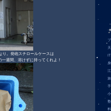
ブ
天
円なり。発砲スチロールケースは
I
期間の一週間、溶けずに持ってくれよ！
身
江
旅
手
小
塾
料