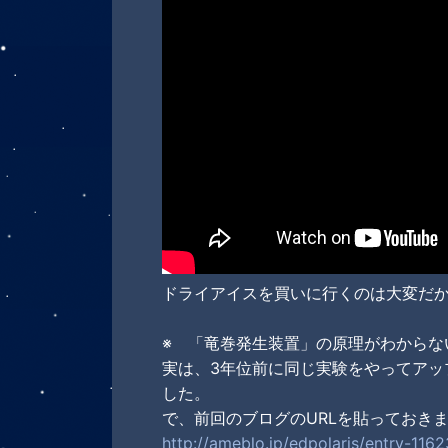
ドライアイスを買いに行くのは大変だ
※ 「竜巻発生装置」の原理がわからな
実は、3年位前に同じ実験をやってアッ
した。
で、前回のブログのURLを貼っておき
http://ameblo.jp/edpolaris/entry-116