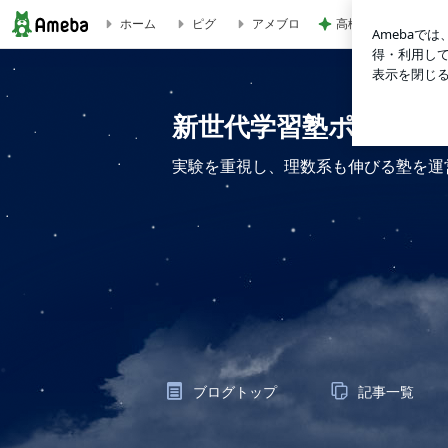
高橋英樹 お土産に
ホーム
ピグ
アメブロ
久しぶりの「竜巻実験」 | 新世代学習塾ポラリス塾長のひと
新世代学習塾ポラリス
実験を重視し、理数系も伸びる塾を運
ブログトップ
記事一覧