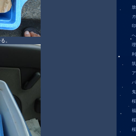
放
カ
印
へ
帰る。
理
利
筑
ア
パ
鬼
桜 
福
桜 
桜 