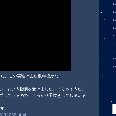
2
2
2
2
2
2
2
2
2
から、この実験はまた数年後かな。
い、という指摘を受けました。そりゃそうだ。
プしているので、うっかり手抜きしてしまいま
ます。
23192058.html