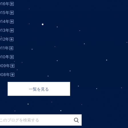
016
年
く
開
015
年
く
開
014
年
く
開
013
年
く
開
012
年
く
開
011
年
く
開
010
年
く
開
009
年
く
開
008
年
く
開
く
一覧を見る