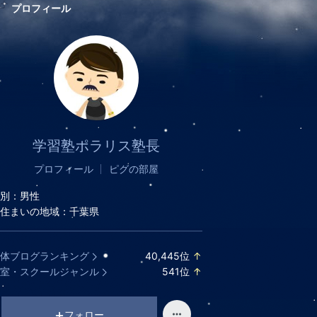
プロフィール
学習塾ポラリス塾長
プロフィール
ピグの部屋
別：
男性
住まいの地域：
千葉県
体ブログランキング
40,445
位
↑
ラ
室・スクールジャンル
541
位
↑
ン
ラ
キ
ン
ン
キ
フォロー