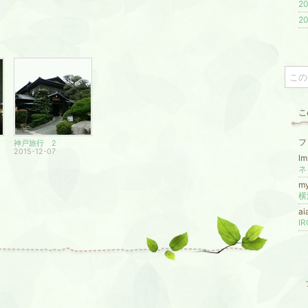
20
20
こ
フ
神戸旅行 2
2015-12-07
l
ネ
m
a
I