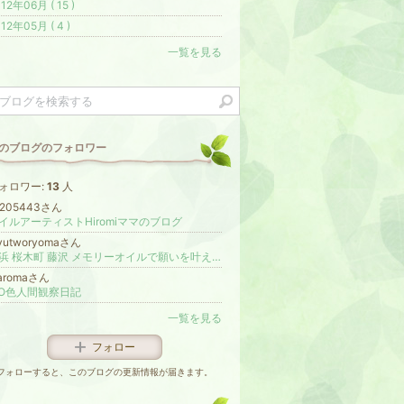
12年06月 ( 15 )
12年05月 ( 4 )
一覧を見る
のブログのフォロワー
ォロワー:
13
人
m205443さん
イルアーティストHiromiママのブログ
yutworyomaさん
横浜 桜木町 藤沢 メモリーオイルで願いを叶えて輝く貴女へ mary.lavandula
iaromaさん
RO色人間観察日記
一覧を見る
フォロー
フォローすると、このブログの更新情報が届きます。