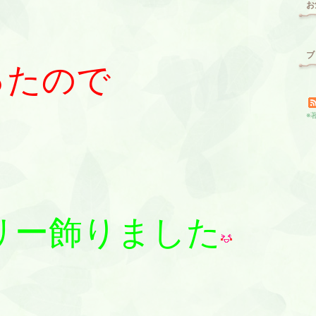
お
ブ
ったので
※
ツリー飾りました