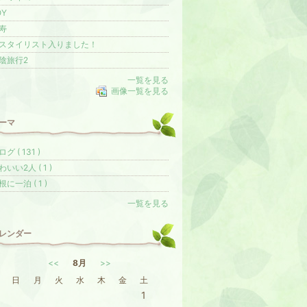
OY
寿
スタイリスト入りました！
陰旅行2
一覧を見る
画像一覧を見る
ーマ
グ ( 131 )
わいい2人 ( 1 )
根に一泊 ( 1 )
一覧を見る
レンダー
<<
8月
>>
日
月
火
水
木
金
土
1