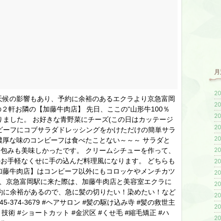
月
20
天候の影響もあり、予約に余裕のあるエクラより京急富岡
20
店の２軒お隣の【加藤牛肉店】 先日、ここの“山形牛100％
20
りました。 お好きな青野菜にチーズ(この日はカッテージ
20
ビーフにコブサラダドレッシングをかけただけの簡単サラ
20
濃厚な味のコンビーフは食べたことない～～～ サラダと
20
包みも美味しかったです。 クリームシチューを作って、
お手軽なくせに手の込んだ料理風になります。 どちらも
20
加藤牛肉店】はコンビーフ以外にもコロッケやメンチカツ
20
非、京急富岡駅に来た際は、加藤牛肉店と美容室エクラに
20
 本日も予約に余裕があるので、急に髪の切りたい！染めたい！など
20
-374-3679 #ヘアサロン #髪の駆け込み寺 #髪の救世主
20
ト技術 #ショートカット #金沢区 #くせ毛 #縮毛矯正 #ハ
20