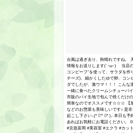
台風は過ぎ去り、秋晴れですね。 
情報をお送りします(`･ω･)ゞ 当
コンビーフ”を使って、サラダを作
チーズ)、細かくしたゆで卵、コン
ダでしたが、激ウマ！！！ こんな
一緒に食べたクリームシチューパイ
市販のパイ生地で包んで焼くだけの
簡単なのでオススメです☆☆☆ 【
などのお惣菜も美味しいです♪ 是
起こし下さい⸜(* ॑꒳ ॑* )⸝
あればお気軽にお電話ください。 045
#京急富岡 #美容室 #エクラ #カッ