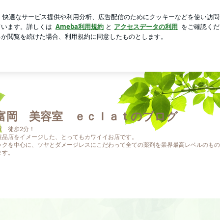
ソフトクリーム
芸能人ブログ
人気ブログ
新規登録
富岡 美容室 ｅｃｌａｔのブログ
駅 徒歩2分！
粧品店をイメージした、とってもカワイイお店です。
ックを中心に、ツヤとダメージレスにこだわって全ての薬剤を業界最高レベルのもの
ます。