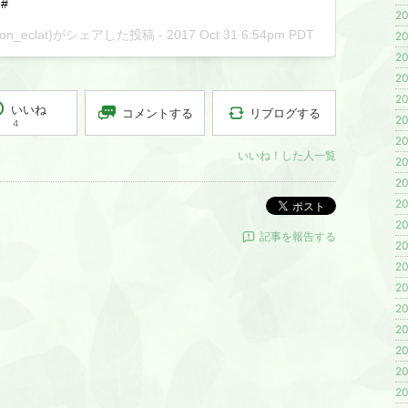
#
20
lon_eclat)がシェアした投稿 -
2017 Oct 31 6:54pm PDT
20
20
20
20
いいね
リブログする
コメントする
20
4
20
いいね！した人一覧
20
20
20
ポスト
20
記事を報告する
20
20
20
20
20
20
20
20