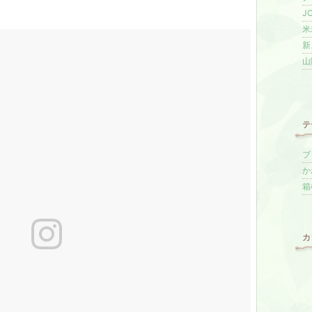
J
米
新
山
テ
ブロ
か
箱
カ