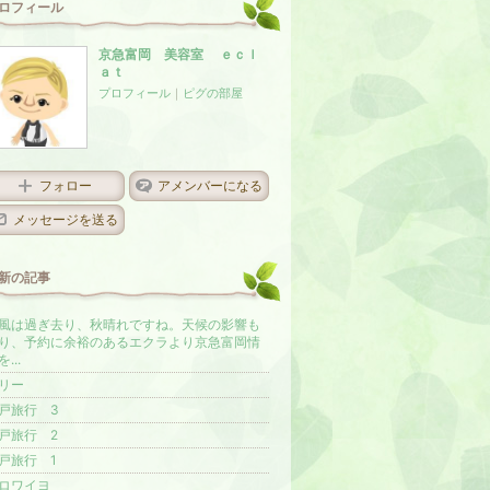
ロフィール
京急富岡 美容室 ｅｃｌ
ａｔ
プロフィール
｜
ピグの部屋
フォロー
アメンバーになる
メッセージを送る
新の記事
風は過ぎ去り、秋晴れですね。天候の影響も
り、予約に余裕のあるエクラより京急富岡情
...
リー
戸旅行 3
戸旅行 2
戸旅行 1
ロワイヨ