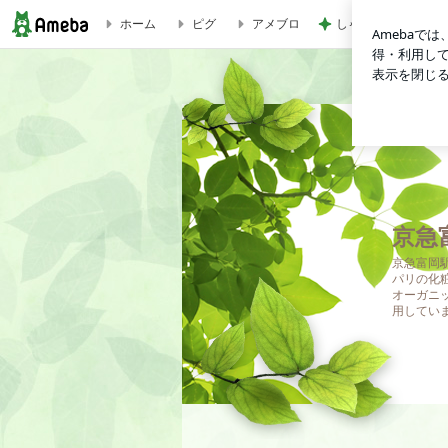
ホーム
ピグ
アメブロ
しゃぶ葉のゼリーと
京急富岡 美容室 ｅｃｌａｔのブログ
京急
京急富岡
パリの化
オーガニ
用してい