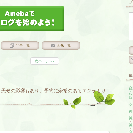
プ
記事一覧
画像一覧
次ページ
>>
最
台
。天候の影響もあり、予約に余裕のあるエクラより
あ
報を
ツ
神
神
神
ダ