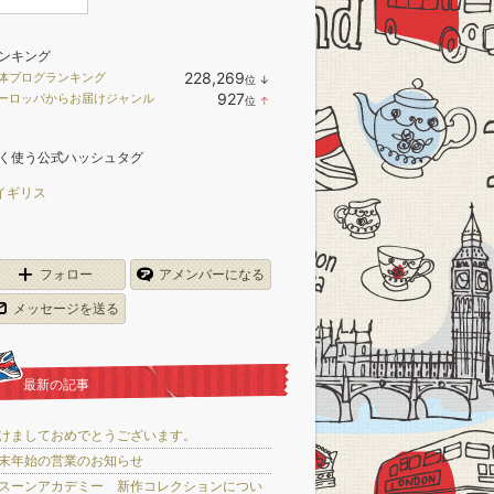
ンキング
228,269
体ブログランキング
位
↓
ラ
927
ーロッパからお届けジャンル
位
↑
ン
ラ
キ
ン
ン
キ
グ
く使う公式ハッシュタグ
ン
下
グ
降
上
イギリス
昇
フォロー
アメンバーになる
メッセージを送る
最新の記事
けましておめでとうございます。
末年始の営業のお知らせ
スーンアカデミー 新作コレクションについ