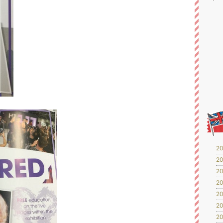
20
20
20
20
20
20
20