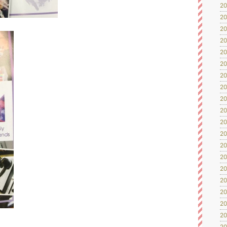
20
20
20
20
20
20
20
20
20
20
20
20
20
20
20
20
20
20
20
20