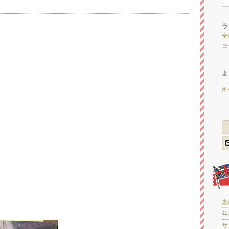
ラ
全
ヨ
よ
#
あ
年
サ