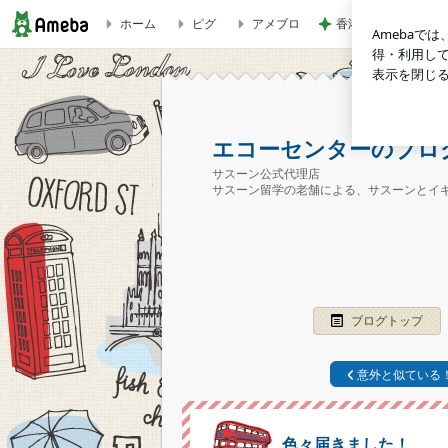
ホーム
ピグ
アメブロ
香港のKFCで冷静
色々届きました！ | エコーセンターのブログ
エコーセンターのブロ
サスーン公式代理店
サスーン留学の老舗による、サスーンとイ
ブログトップ
意外と似ている
色々届きました！