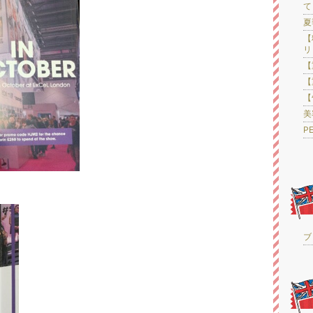
て
夏
【
リ
【
【
【
美
P
ブロ