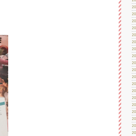
20
20
20
20
！
20
20
20
20
20
20
20
20
20
20
20
20
20
20
20