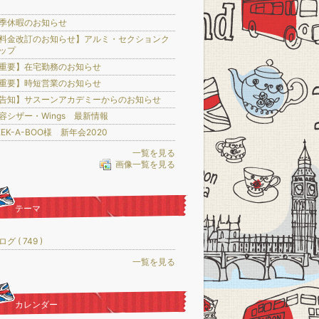
季休暇のお知らせ
料金改訂のお知らせ】アルミ・セクションク
ップ
重要】在宅勤務のお知らせ
重要】時短営業のお知らせ
告知】サスーンアカデミーからのお知らせ
容シザー・Wings 最新情報
EEK-A-BOO様 新年会2020
一覧を見る
画像一覧を見る
テーマ
グ ( 749 )
一覧を見る
カレンダー