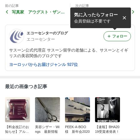
前の記事
次の記事
写真家 アウグスト・ザンダ
オルタナティブヘアショー2
気に入ったらフォロー
ー
018
会員登録は不要です
エコーセンターのブログ
フォロー
エコーセンター
サスーン公式代理店 サスーン留学の老舗による、サスーンとイギ
リスの美容関係のブログです
ヨーロッパからお届けジャンル 927位
最近の画像つき記事
【料金改訂のお
美容シザー・Wi
PEEK-A-BOO
【速報】BHA20
知らせ】アル
ngs 最新情報
様 新年会2020
19受賞者発表！
ミ・セクション