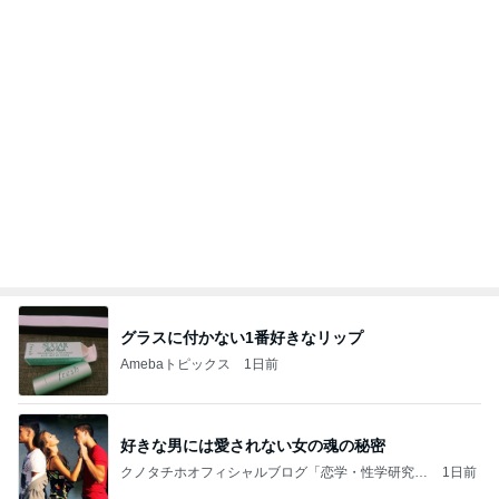
【Hey! Say! JUMP ONE NIGHT VOYAGE】2026.
7/27
公式投稿まとめちゃいました。～HSJ＆UT&K.O.
11日前
～
担任にいじめを報告したのが間違い
Amebaトピックス
18時間前
テテとグクは、かなりの確率で一緒にいるね(#^.^
#)
Purplevjkのブログ
2日前
晩酌の後に彼が注文したマック
Amebaトピックス
1日前