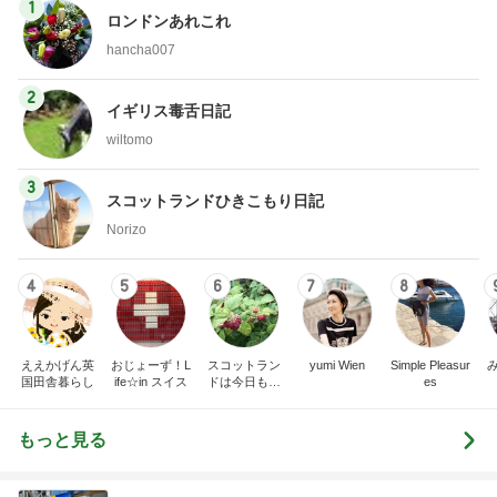
1
ロンドンあれこれ
hancha007
2
イギリス毒舌日記
wiltomo
3
スコットランドひきこもり日記
Norizo
4
5
6
7
8
ええかげん英
おじょーず！L
スコットラン
yumi Wien
Simple Pleasur
国田舎暮らし
ife☆in スイス
ドは今日も曇
es
り空
もっと見る