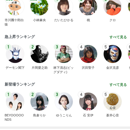
市川團十郎白
小林麻央
だいたひかる
桃
クロ
猿
急上昇ランキング
すべて見る
1
2
3
4
5
デーモン閣下
片岡愛之助
林下清志(ビッ
沢田聖子
金沢克彦
グダディ)
新登場ランキング
すべて見る
1
2
3
4
5
BEYOOOOO
島倉りか
ゆうこりん
石 安伊
蒼井心音
NDS