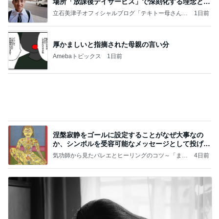
Amebaトピックス
1日前
涅槃寂静をゴールに設定することがなぜ大事なの
か、シンボルを受容可能なメッセージとして投げる
ことが
気功師から見たバレエとヒーリングのコツ～「まと
4日前
いのば」ブログ
彼氏がいるのにやらかした飲み会
Amebaトピックス
1日前