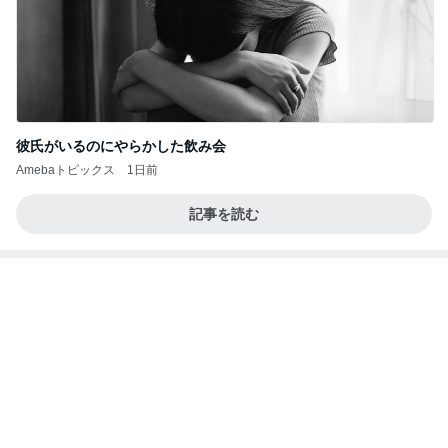
記事を読む
グラスに付かない1番好きなリップ
Amebaトピックス
1日前
好きな男には愛されない女の魂の秘密
クノタチホオフィシャルブログ「恋学・性学研究
1日前
室」Powered by Ameba
息子と行ったことない街へ小旅行
Amebaトピックス
1日前