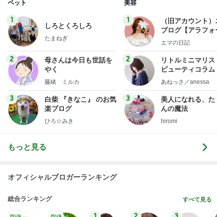
ペット
美容
1
1
（旧アカウント）
しろとくろしろ
ブログ【アラフォ
たまねぎ
社売却セカンドラ
エマの日記
フ】
2
2
母さんは今日も世話を
リトルミニマリス
やく
ビューティコラム 
little minimalist'
藤緒 ミルカ
あねっさ／anessa
uty colum
3
3
白柴 『きなこ』 のお気
美人になれる、た
楽ブログ
んの魔法
ひろ☆みき
hiromi
もっと見る
オフィシャルブロガーランキング
総合ランキング
すべて見る
1
2
3