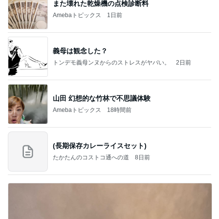
また壊れた乾燥機の点検診断料
Amebaトピックス
1日前
義母は観念した？
トンデモ義母ンヌからのストレスがヤバい。
2日前
山田 幻想的な竹林で不思議体験
Amebaトピックス
18時間前
(長期保存カレーライスセット)
たかたんのコストコ通への道
8日前