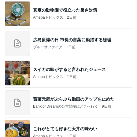
真夏の動物園で役立った暑さ対策
Amebaトピックス
2日前
広島原爆の日 市長の言葉に動揺する総理
ブルーサファイア
1日前
スイカの味がすると言われたジュース
Amebaトピックス
1日前
斎藤元彦がぶらぶら動画のアップを止めた
Bank of Dreamの公営競技はどこへ行く
9日前
これがとても好きな天丼の味わい
Amebaトピックス
1日前