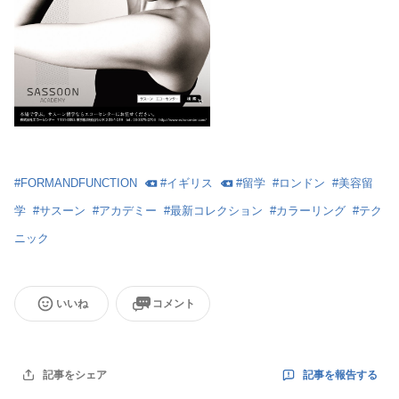
#
FORMANDFUNCTION
#
イギリス
#
留学
#
ロンドン
#
美容留
学
#
サスーン
#
アカデミー
#
最新コレクション
#
カラーリング
#
テク
ニック
いいね
コメント
記事を報告する
記事をシェア