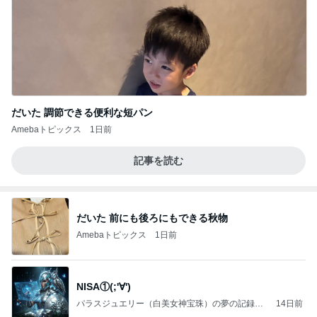
だいた 調節できる便利な短パン
Amebaトピックス
1日前
記事を読む
だいた 前にも後ろにもできる秋物
Amebaトピックス
1日前
NISA①(;'∀')
パラスジュエリー（白美女神宝珠）の夢の記録
14日前
（続編）