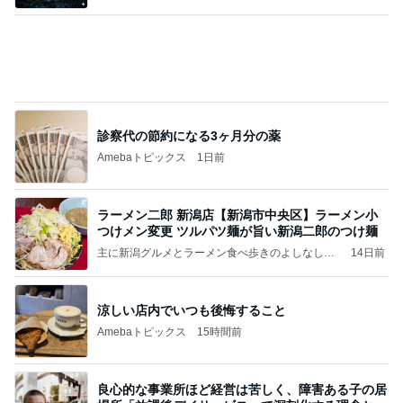
診察代の節約になる3ヶ月分の薬
Amebaトピックス
1日前
ラーメン二郎 新潟店【新潟市中央区】ラーメン小
つけメン変更 ツルパツ麺が旨い新潟二郎のつけ麺
主に新潟グルメとラーメン食べ歩きのよしなしご
14日前
と
涼しい店内でいつも後悔すること
Amebaトピックス
15時間前
良心的な事業所ほど経営は苦しく、障害ある子の居
場所「放課後デイサービス」で深刻化する理念と現
実の
立石美津子オフィシャルブログ「テキトー母さんの
1日前
すすめ」Powered by Ameba
厚かましいと指摘された母親の言い分