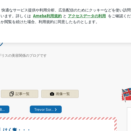
即買いした物
芸能人ブログ
人気ブログ
新規登録
ロ
ログ
グ
ギリスの美容関係のブログです
記事一覧
画像一覧
B…
Trevor Sor…
】はく奪・・・