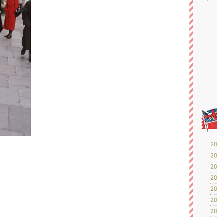
20
20
20
20
20
20
20