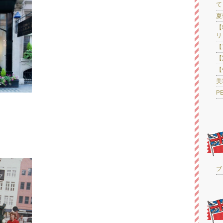
て
夏
【
リ
【
【
【
美
P
ブロ