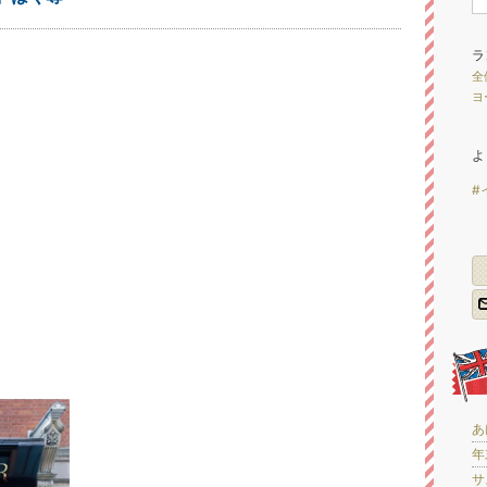
ラ
全
ヨ
よ
#
」
あ
年
サ