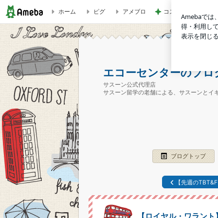
ホーム
ピグ
アメブロ
コストコで試食して
【ロイヤル・ワラント】はく奪・・・ | エコーセンターのブ
エコーセンターのブロ
サスーン公式代理店
サスーン留学の老舗による、サスーンとイ
ブログトップ
【先週のTBT&F
【ロイヤル・ワラント