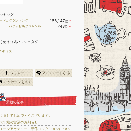
ンキング
186,147
体ブログランキング
位
↑
ラ
748
ーロッパからお届けジャンル
位
↑
ン
ラ
キ
ン
ン
キ
グ
く使う公式ハッシュタグ
ン
上
グ
昇
上
イギリス
昇
フォロー
アメンバーになる
メッセージを送る
最新の記事
けましておめでとうございます。
末年始の営業のお知らせ
スーンアカデミー 新作コレクションについ