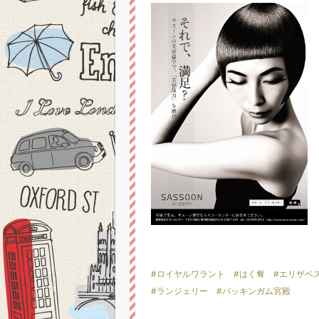
#ロイヤルワラント
#はく奪
#エリザベ
#ランジェリー
#バッキンガム宮殿