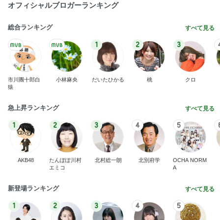
オフィシャルブロガーランキング
総合ランキング
すべて見る
1
2
3
市川團十郎白
小林麻央
だいたひかる
桃
クロ
猿
急上昇ランキング
すべて見る
1
2
3
4
5
AKB48
たんぽぽ川村
北村総一朗
北別府学
OCHA NORM
エミコ
A
新登場ランキング
すべて見る
1
2
3
4
5