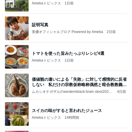
Amebaトピックス
1日前
証明写真
美優オフィシャルブログ Powered by Ameba
2日前
トマトを使った旨みたっぷりレシピ4選
Amebaトピックス
1日前
価値観の違いによる「失敗」に対して感情的に反省
しない 私だけの宗教仮称略称偶然と暗合教教義候
補
ムカシオナガザルのwesternblack brain stool2024
4日前
年（令和6）11月25日以来減酒断煙再開ムカシオナ
ガザル
スイカの味がすると言われたジュース
Amebaトピックス
14時間前