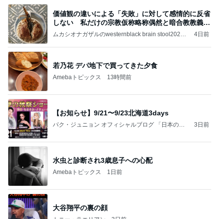
価値観の違いによる「失敗」に対して感情的に反省
しない 私だけの宗教仮称略称偶然と暗合教教義候
補
ムカシオナガザルのwesternblack brain stool2024
4日前
年（令和6）11月25日以来減酒断煙再開ムカシオナ
ガザル
若乃花 デパ地下で買ってきた夕食
Amebaトピックス
13時間前
【お知らせ】9/21〜9/23北海道3days
パク・ジュニョン オフィシャルブログ 「日本の
3日前
心」 powered by Ameba
水虫と診断され3歳息子への心配
Amebaトピックス
1日前
大谷翔平の裏の顔