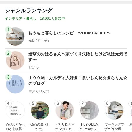
ジャンルランキング
インテリア・暮らし
18,961人参加中
1
おうちと暮らしのレシピ 〜HOME&LIFE〜
yuki (ドキ子）
2
進撃のおはるさん〜家づくり失敗したけど私は元気で
す〜
おはる
3
１００均・カルディ大好き！食いしん坊☆きらりん☆
のブログ
☆きらりん☆
4
5
6
7
8
めがねとかも
65点の暮らし
元祖サロネー
HEY OMEM
ワーキングマ
めと北欧暮ら
かた。
ゼ マダム市川
E！〜0からの
ザー的 整理収
（