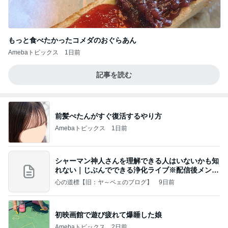
もっと食べたかったコメダのおぐらあん
Amebaトピックス
1日前
記事を読む
前髪ぺたんがすぐ復活するやり方
Amebaトピックス
1日前
シャーマン神人さんを理解できる人はいないかも知
れない｜じぶんでできる浄化ライブ※配信後メンバ
ー限
心の道標【旧：ヤ～ベェのブログ】
9日前
初映画館で遊び疲れて爆睡した娘
Amebaトピックス
2日前