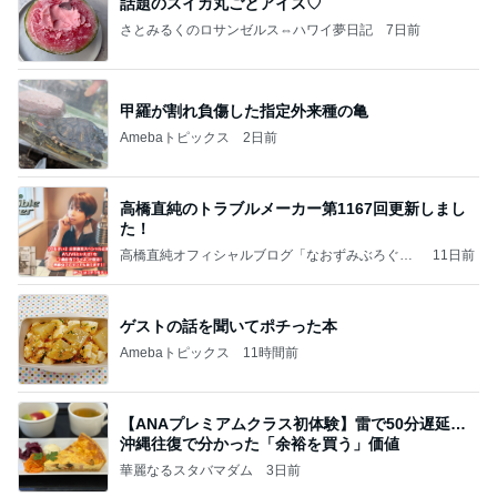
話題のスイカ丸ごとアイス♡
さとみるくのロサンゼルス⇔ハワイ夢日記
7日前
甲羅が割れ負傷した指定外来種の亀
Amebaトピックス
2日前
高橋直純のトラブルメーカー第1167回更新しまし
た！
高橋直純オフィシャルブログ「なおずみぶろぐ」
11日前
Powered by Ameba
ゲストの話を聞いてポチった本
Amebaトピックス
11時間前
【ANAプレミアムクラス初体験】雷で50分遅延…
沖縄往復で分かった「余裕を買う」価値
華麗なるスタバマダム
3日前