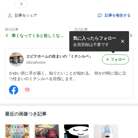
8
記事を報告する
記事をシェア
前の記事
次の記事
寒くなってくると欲しくなる
大磯ロングビーチに行ってき
気に入ったらフォロー
もの
ました
会員登録は不要です
エビナホームの住まいの「ミチシルベ」
フォロー
ebinahome
かゆい所に手が届く。知りたいことが知れる。 何かの時に役に立
つ住まいのミチシルベを目指します。
最近の画像つき記事