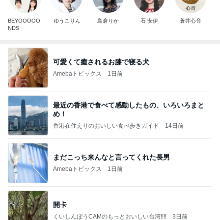
BEYOOOOO
ゆうこりん
島倉りか
石 安伊
蒼井心音
NDS
可愛くて癒されるお膝で寝る犬
Amebaトピックス
1日前
最近の香港で食べて感動したもの、いろいろまと
め！
香港在住えりのおいしい食べ歩きガイド
14日前
まだこっち来んなと言ってくれた長男
Amebaトピックス
1日前
開卡
くいしんぼうCAMのもっとおいしい台湾!!!!
3日前