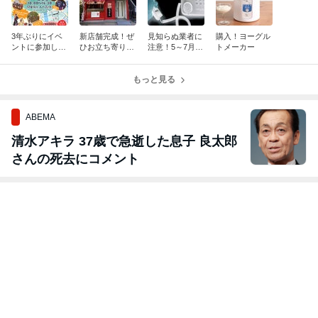
3年ぶりにイベ
新店舗完成！ぜ
見知らぬ業者に
購入！ヨーグル
ントに参加しま
ひお立ち寄りく
注意！5～7月は
トメーカー
す！
ださい
シロアリ消毒の
営業が活発にな
もっと見る
る時期ですよ
ABEMA
清水アキラ 37歳で急逝した息子 良太郎
さんの死去にコメント