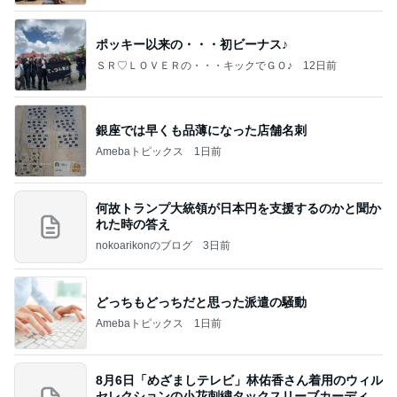
ポッキー以来の・・・初ビーナス♪
ＳＲ♡ＬＯＶＥＲの・・・キックでＧＯ♪
12日前
銀座では早くも品薄になった店舗名刺
Amebaトピックス
1日前
何故トランプ大統領が日本円を支援するのかと聞か
れた時の答え
nokoarikonのブログ
3日前
どっちもどっちだと思った派遣の騒動
Amebaトピックス
1日前
8月6日「めざましテレビ」林佑香さん着用のウィル
セレクションの小花刺繍タックスリーブカーディガ