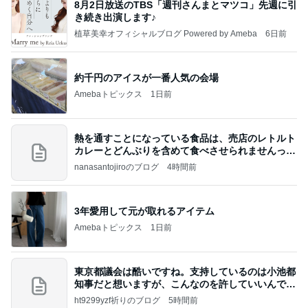
8月2日放送のTBS「週刊さんまとマツコ」先週に引
き続き出演します♪
植草美幸オフィシャルブログ Powered by Ameba
6日前
約千円のアイスが一番人気の会場
Amebaトピックス
1日前
熱を通すことになっている食品は、売店のレトルト
カレーとどんぶりを含めて食べさせられませんっ
て、男
nanasantojiroのブログ
4時間前
3年愛用して元が取れるアイテム
Amebaトピックス
1日前
東京都議会は酷いですね。支持しているのは小池都
知事だと想いますが、こんなのを許していいんです
か？
ht9299yzf祈りのブログ
5時間前