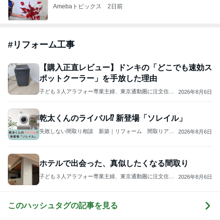
Amebaトピックス
2日前
#
リフォーム工事
【購入正直レビュー】ドンキの「どこでも速効ス
ポットクーラー」を手放した理由
子ども３人アラフォー専業主婦、東京通勤圏に注文住宅
2026年8月6日
を建てる
乾太くんのライバル⁉ 新登場「ソレイル」
失敗しない間取り相談 新築｜リフォーム 間取りアド
2026年8月6日
バイザー 坂口亜希子
ホテルで出会った、真似したくなる間取り
子ども３人アラフォー専業主婦、東京通勤圏に注文住宅
2026年8月6日
を建てる
このハッシュタグの記事を見る