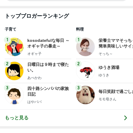
トップブロガーランキング
子育て
料理
1
1
kosodatefulな毎日 ～
栄養士ママそっち
オギャ子の暴走～
簡単美味しいサイ
献立
オギャ子
そっち～
2
2
日曜日は９時まで寝た
ゆうき酒場
い。
ゆうき
あべかわ
3
3
四十路シンパパの家族
毎日笑顔で過ごし
日記
モモ母さん
はやパパ
もっと見る