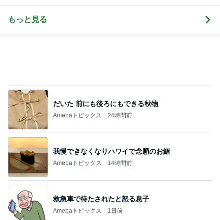
ログ
（中小企業診
断士） 日本
の心（古典）
もっと見る
研究者 白倉
信司
だいた 前にも後ろにもできる秋物
Amebaトピックス
24時間前
我慢できなくなりハワイで念願のお鮨
Amebaトピックス
14時間前
救急車で待たされたと怒る息子
Amebaトピックス
1日前
レジェンド松下のなんでもプレゼン！
Amebaトピックス
20時間前