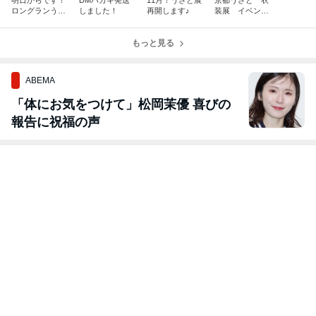
明日からです！
DMハガキ発送
11月！うさと展
京都うさと 衣
ロングランうさ
しました！
再開します♪
装展 イベント
と展
事卒業式
もっと見る
ABEMA
「体にお気をつけて」松岡茉優 喜びの
報告に祝福の声