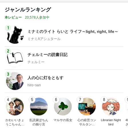
ジャンルランキング
本レビュー
20,578人参加中
1
ミナミのライト らいと ライフ～light, right, life～
ミナミAアシュタール
2
チェルミーの読書日記
チェルミー
3
人の心に灯をともす
hiroｰsan
4
5
6
7
8
かわいいきょ
乱読家ぽちん
マルサの長女
心の経営コン
Librarian Night
うこちゃんブ
の独り言
サルタント
bird