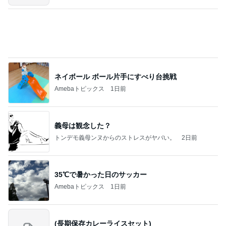
Amebaトピックス
2日前
ラーメン二郎 新潟店【新潟市中央区】ラーメン小
つけメン変更 ツルパツ麺が旨い新潟二郎のつけ麺
主に新潟グルメとラーメン食べ歩きのよしなしご
14日前
と
ヒデ 初のピンクシャツコーデ挑戦
Amebaトピックス
1日前
良心的な事業所ほど経営は苦しく、障害ある子の居
場所「放課後デイサービス」で深刻化する理念と現
実の
立石美津子オフィシャルブログ「テキトー母さんの
1日前
すすめ」Powered by Ameba