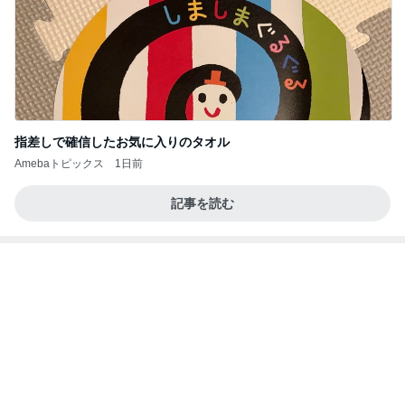
力強いジャンプをまるで天上の美しさのように軽や
かに着氷その芸術性によって心奪われる魔法を織り
なす
フィギュアスケート応援（くまはともだち）
1日前
京都のホテルやカフェのおすすめカヌレ
Amebaトピックス
1日前
夫とファミレスで晩ごはん
武東由美オフィシャルブログ「MOTOちゃんと
24時間前
のはっぴぃな毎日」Powered by Ameba
彼氏がいるのにやらかした飲み会
Amebaトピックス
1日前
同じ夢
四コマ戦士 パパ戦記
10日前