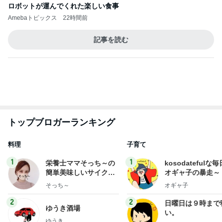
トップブロガーランキング
料理
子育て
1
1
栄養士ママそっち～の
kosodatefulな毎
簡単美味しいサイクル
オギャ子の暴走～
献立
そっち～
オギャ子
2
2
日曜日は９時まで
ゆうき酒場
い。
ゆうき
あべかわ
3
3
四十路シンパパの
毎日笑顔で過ごしたい
日記
モモ母さん
はやパパ
もっと見る