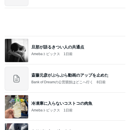
冷凍庫に入らないコストコの肉魚
Amebaトピックス
1日前
ありがとうございます
市川團十郎白猿オフィシャルB
2日前
急遽決めた箱根と三嶋大社への旅行
Amebaトピックス
18時間前
７人待ち
沢田聖子オフィシャルブログ「In My Heartな旅日
2日前
記」by Ameba