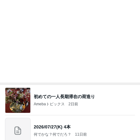
涅槃寂静をゴールに設定することがなぜ大事なの
か、シンボルを受容可能なメッセージとして投げる
ことが
気功師から見たバレエとヒーリングのコツ～「まと
3日前
いのば」ブログ
豪華で楽しかったホテルの晩ごはん
Amebaトピックス
1日前
NISA①(;'∀')
パラスジュエリー（白美女神宝珠）の夢の記録
14日前
（続編）
我慢せず1年で30キロ減量した方法