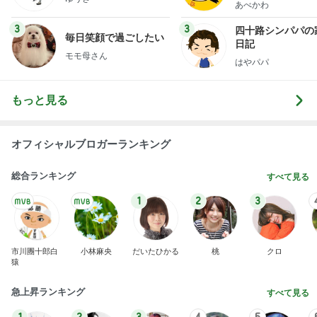
オフィシャルブロガーランキング
総合ランキング
すべて見る
1
2
3
市川團十郎白
小林麻央
だいたひかる
桃
クロ
猿
急上昇ランキング
すべて見る
1
2
3
4
5
デーモン閣下
片岡愛之助
林下清志(ビッ
沢田聖子
金沢克彦
グダディ)
新登場ランキング
すべて見る
1
2
3
4
5