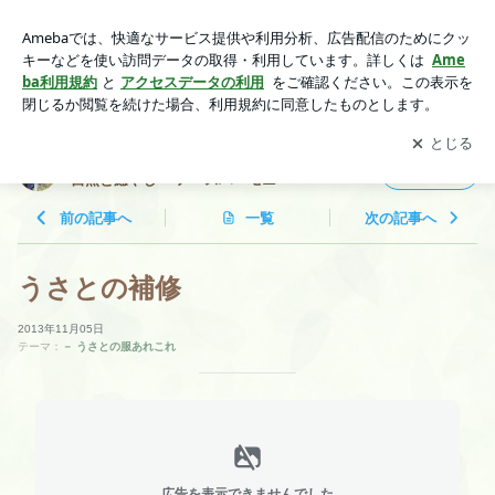
うさとの補修 | ☆宙音☆ クリスタルボウル&音叉 茨城守谷 〜
自然と癒やし〜 アースハーモニー
アプリをダウンロードして
ブログの更新通知
を受け取りまし
開く
ょう。
☆宙音☆ クリスタルボウル&音叉 茨城守谷 〜
フォロー
自然と癒やし〜 アースハーモニー
前の記事へ
一覧
次の記事へ
うさとの補修
2013年11月05日
テーマ：
－ うさとの服あれこれ
広告を表示できませんでした