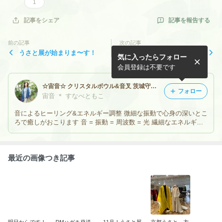
1
記事を報告する
記事をシェア
前の記事
次の記事
うさと展が始まりま〜す！
うさと展 in 大網白里
気に入ったらフォロー
会員登録は不要です
☆宙音☆ クリスタルボウル&音叉 茨城守谷 〜自然と癒やし〜 アースハーモニー
フォロー
宙音 ＊ すなべともこ
音によるヒーリング&エネルギー調整 微細な振動で心身の深いとこ
ろで癒しがおこります 音 = 振動 = 周波数 = 光 繊細なエネルギー
のあなたに ◎イベントのご案内◎ うさと展をはじめ 心と身体と魂
を輝かせ よりよく生きる為に
最近の画像つき記事