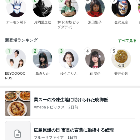
BEYOOOOO
島倉りか
ゆうこりん
石 安伊
蒼井心音
NDS
業スーの冷凍生地に助けられた晩御飯
Amebaトピックス
2日前
広島原爆の日 市長の言葉に動揺する総理
ブルーサファイア
1日前
旦那が語るきつい人の共通点
Amebaトピックス
1日前
斎藤元彦がぶらぶら動画のアップを止めた
Bank of Dreamの公営競技はどこへ行く
8日前