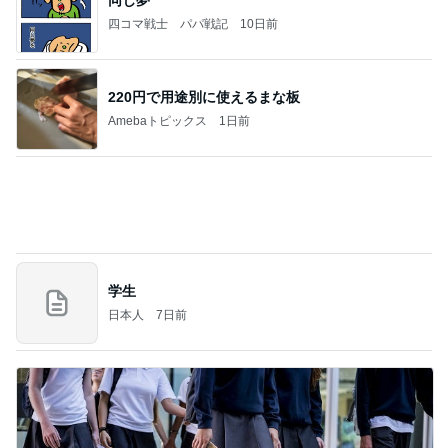
義母は観念した？
トンデモ義母ンヌからのストレスがヤバい。
2日前
35℃で暑かった日のサッカー
Amebaトピックス
1日前
(長期保存カレーライスセット)
たかたんのコストコ通への道
7日前
野菜がモリモリ食べられる作り置き
Amebaトピックス
1日前
お願い
モンスターアクアリウム＆レプタイルズ 買取販売
7日前
情報