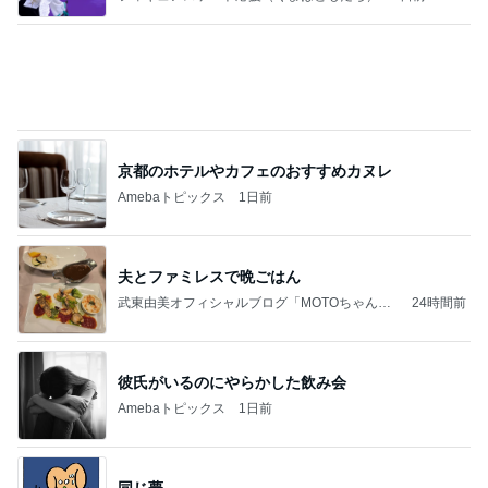
担任にいじめを報告したのが間違い
Amebaトピックス
10時間前
記事を読む
初めての一人長期滞在の荷造り
Amebaトピックス
2日前
2026/07/27(K) 4本
何でかな？何でだろ？
11日前
ネイボール ボール片手にすべり台挑戦
Amebaトピックス
1日前