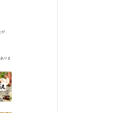
たが、
。
、ありま