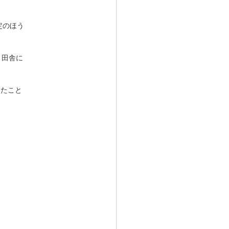
定のほう
り田舎に
したこと