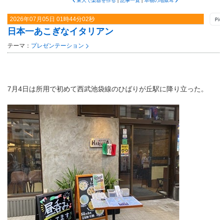
東大で楽器を作る
|
記事一覧
|
本物の地獄耳
2026年07月05日 01時44分02秒
日本一あこぎなイタリアン
テーマ：
プレゼンテーション
7月4日は所用で初めて西武池袋線のひばりが丘駅に降り立った。