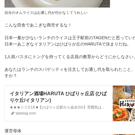
自分のオムライスはお通し代が付かなくてうれしい
こんな田舎であこぎな商売するな！
日本一量が少ないランチのライスは王子駅前のTAGENだと思ってい
日本一あこぎなイタリアンはひばりが丘のHARUTAで決まりだね。
1人前パスタにトングを持ってくる店員の教育からどうにかしなさい
あなたはランチのスパゲッティを注文してお通し代を取られたこと
すか？
イタリアン酒場HARUTA ひばりヶ丘店 (ひば
りケ丘/イタリアン)
★★★☆☆3.16 ■【ひばりヶ丘駅から徒歩3分】雰囲気は居酒屋！料理は本格イタリアン！ ■予算(夜):￥3,000～￥3,999
tabelog.com
運営母体