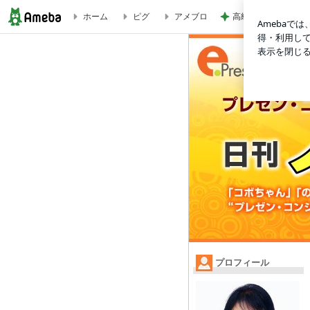
高級感をプラスする
ホーム
ピグ
アメブロ
日本一あこぎなイタリアン | 【日刊 ノボちゃん】
プロフィール