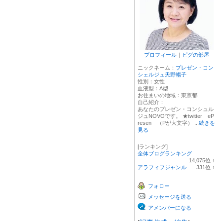
プロフィール
｜
ピグの部屋
ニックネーム：
プレゼン・コン
シェルジュ天野暢子
性別：
女性
血液型：
A型
お住まいの地域：
東京都
自己紹介：
あなたのプレゼン・コンシュル
ジュNOVOです。 ★twitter eP
resen （Pが大文字） ...
続きを
見る
[ランキング]
全体ブログランキング
14,075
位
↑
ラ
アラフィフジャンル
331
位
↑
ン
ラ
キ
ン
フォロー
ン
キ
グ
ン
メッセージを送る
上
グ
昇
上
アメンバーになる
昇