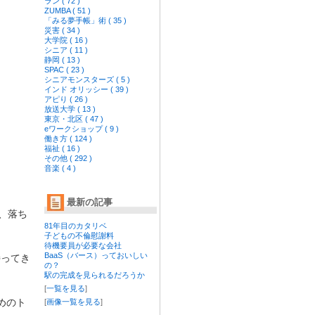
ラン ( 72 )
ZUMBA ( 51 )
「みる夢手帳」術 ( 35 )
災害 ( 34 )
大学院 ( 16 )
シニア ( 11 )
静岡 ( 13 )
SPAC ( 23 )
シニアモンスターズ ( 5 )
インド オリッシー ( 39 )
アピり ( 26 )
放送大学 ( 13 )
東京・北区 ( 47 )
eワークショップ ( 9 )
働き方 ( 124 )
福祉 ( 16 )
その他 ( 292 )
音楽 ( 4 )
最新の記事
、落ち
81年目のカタリベ
子どもの不倫慰謝料
待機要員が必要な会社
BaaS（バース）っておいしい
持ってき
の？
駅の完成を見られるだろうか
[
一覧を見る
]
めのト
[
画像一覧を見る
]