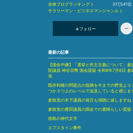
全体ブログランキング
317,541
位
サラリーマン・ビジネスマンジャンル
フォロー
最新の記事
【国会中継】「選挙と民主主義について」参
院議員 神谷宗幣 国会質疑 令和8年7月6日 参
党
既存利権の問題点の指摘を今までの野党より
つか３つ上のレベルで追及していると感じま
参政党の木下議員の発言も傾聴に値しますね
参政党の豊田議員の国会での素晴らしい質疑
徳島の神代文字
エプスタイン事件