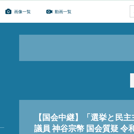
画像一覧
動画一覧
【国会中継】「選挙と民主
議員 神谷宗幣 国会質疑 令