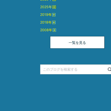
開
2025
年
く
開
2019
年
く
開
2018
年
く
開
2008
年
く
開
く
一覧を見る