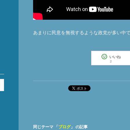
あまりに民意を無視するような政党が多い中
いいね
2
ポスト
同じテーマ 「
ブログ
」 の記事