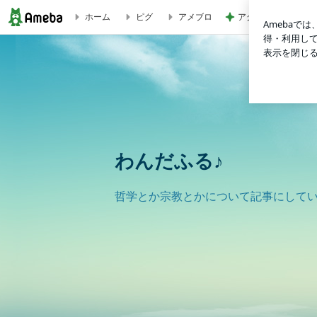
アグネス 読者から
ホーム
ピグ
アメブロ
わんだふる♪
わんだふる♪
哲学とか宗教とかについて記事にして