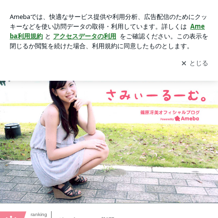
篠原冴美オフィシャルブログ「さみぃーるーむ」Powerd by A
meba
アプリをダウンロードして
ブログの更新通知
を受け取りまし
開く
ょう。
ranking