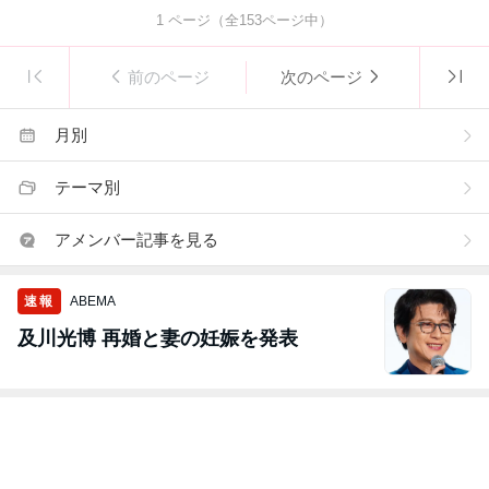
1
ページ（全
153
ページ中）
前のページ
次のページ
月別
テーマ別
アメンバー記事を見る
速報
ABEMA
及川光博 再婚と妻の妊娠を発表