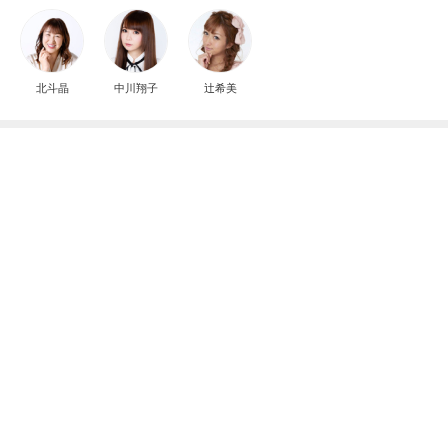
北斗晶
中川翔子
辻希美