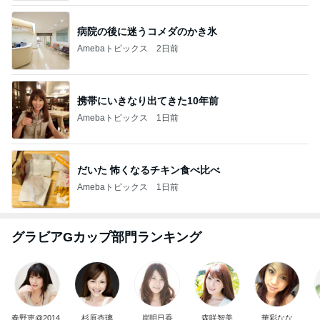
病院の後に迷うコメダのかき氷
Amebaトピックス
2日前
携帯にいきなり出てきた10年前
Amebaトピックス
1日前
だいた 怖くなるチキン食べ比べ
Amebaトピックス
1日前
グラビアGカップ部門ランキング
春野恵@2014
杉原杏璃
岸明日香
森咲智美
華彩なな