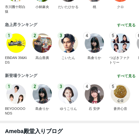
市川團十郎白
小林麻央
だいたひかる
桃
クロ
猿
急上昇ランキング
すべて見る
1
2
3
4
5
EBiDAN 39&Ki
高山善廣
こいたん
島倉りか
つばきファク
DS
トリー
新登場ランキング
すべて見る
1
2
3
4
5
BEYOOOOO
島倉りか
ゆうこりん
石 安伊
蒼井心音
NDS
Ameba殿堂入りブログ