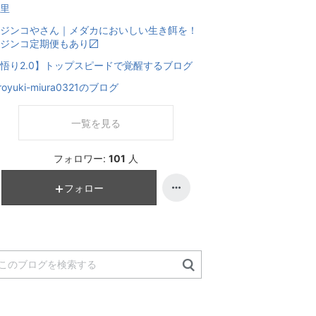
里
ジンコやさん｜メダカにおいしい生き餌を！
ジンコ定期便もあり〼
悟り2.0】トップスピードで覚醒するブログ
iroyuki-miura0321のブログ
一覧を見る
フォロワー:
101
人
フォロー