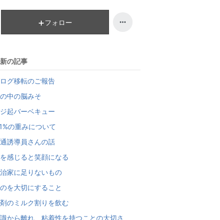
キ
ン
ン
キ
フォロー
グ
ン
上
グ
昇
上
新の記事
昇
ログ移転のご報告
の中の脳みそ
ジ起バーベキュー
.1%の重みについて
通誘導員さんの話
を感じると笑顔になる
治家に足りないもの
のを大切にすること
剤のミルク割りを飲む
識から離れ、粘着性を持つことの大切さ