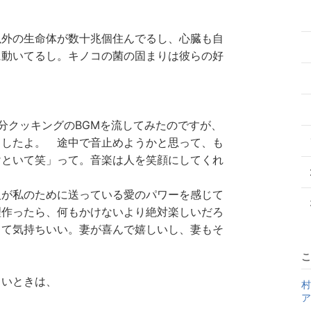
以外の生命体が数十兆個住んでるし、心臓も自
に動いてるし。キノコの菌の固まりは彼らの好
分クッキングのBGMを流してみたのですが、
ましたよ。 途中で音止めようかと思って、も
けといて笑」って。音楽は人を笑顔にしてくれ
人が私のために送っている愛のパワーを感じて
理作ったら、何もかけないより絶対楽しいだろ
って気持ちいい。妻が喜んで嬉しいし、妻もそ
こ
しいときは、
村
ア