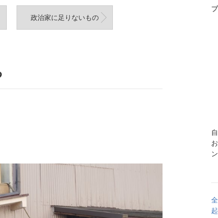
プ
政治家に足りないもの
る
自
お
ン
全
起