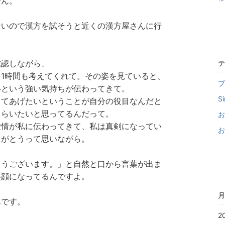
せん。
ないので漢方を試そうと近くの漢方屋さんに行
確認しながら、
テ
1時間も考えてくれて。その姿を見ていると、
ブ
いという強い気持ちが伝わってきて。
Si
してあげたいということが自分の役目なんだと
もらいたいと思ってるんだって。
お
愛情が私に伝わってきて、私は真剣になってい
お
りがとうって思いながら。
とうございます。」と自然と口から言葉が出ま
笑顔になってるんですよ。
月
んです。
2