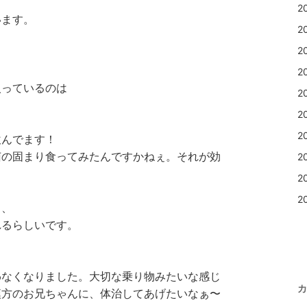
2
います。
2
2
2
入っているのは
2
2
2
飲んでます！
菌の固まり食ってみたんですかねぇ。それが効
2
2
2
り、
れるらしいです。
わなくなりました。大切な乗り物みたいな感じ
カ
漢方のお兄ちゃんに、体治してあげたいなぁ〜