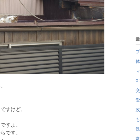
最
ブ
体
マ
0
い。
交
愛
んですけど、
政
も
んですよ。
洗
からです。
常