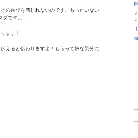
樹
はその喜びを感じれないのです。もったいない
ミ
タダですよ！
ミ
【
あります！
h
に伝えると伝わりますよ！もらって嫌な気分に