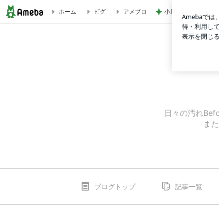
小原正子 プール後
ホーム
ピグ
アメブロ
愛を感じると笑顔になる | おそうじビジネス社長のブログ
日々の汚れBef
また
ブログトップ
記事一覧