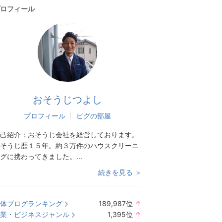
ロフィール
おそうじつよし
プロフィール
ピグの部屋
己紹介：
おそうじ会社を経営しております。
そうじ歴１５年。約３万件のハウスクリーニ
グに携わってきました。...
続きを見る ＞
体ブログランキング
189,987
位
↑
ラ
業・ビジネスジャンル
1,395
位
↑
ン
ラ