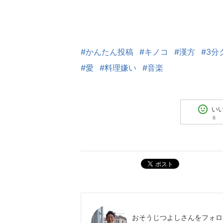
#かんたん投稿
#キノコ
#漢方
#3分
#愛
#料理嫌い
#音楽
い
6
ポスト
おそうじつよし
さんをフォロ