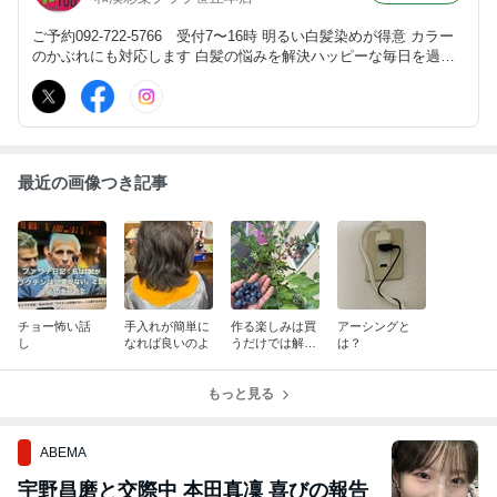
ご予約092-722-5766 受付7〜16時 明るい白髪染めが得意 カラー
のかぶれにも対応します 白髪の悩みを解決ハッピーな毎日を過ご
してみませんか？ 和漢彩染クラブとは365日白髪ゼロで過ごしたい
方を髪と地肌にやさしい白髪染放題会員制度
最近の画像つき記事
チョー怖い話
手入れが簡単に
作る楽しみは買
アーシングと
し
なれば良いのよ
うだけでは解ら
は？
ない
もっと見る
ABEMA
宇野昌磨と交際中 本田真凜 喜びの報告