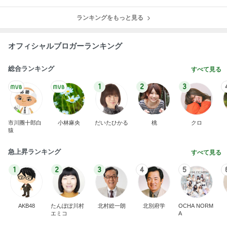
ランキングをもっと見る
オフィシャルブロガーランキング
総合ランキング
すべて見る
1
2
3
市川團十郎白
小林麻央
だいたひかる
桃
クロ
猿
急上昇ランキング
すべて見る
1
2
3
4
5
AKB48
たんぽぽ川村
北村総一朗
北別府学
OCHA NORM
エミコ
A