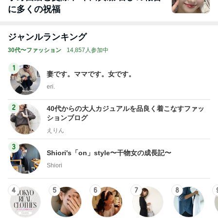
に多くの祝福
ジャンルランキング
30代〜ファッション
14,857人参加中
1
妻です。ママです。女です。
eri.
2
40代からの大人カジュアルを品良く着こなすファッ
ションブログ
えりん
3
Shiori's「on」style〜干物女の成長記〜
Shiori
4
5
6
7
8