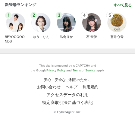
新登場ランキング
すべて見る
1
2
3
4
5
BEYOOOOO
ゆうこりん
島倉りか
石 安伊
蒼井心音
NDS
This site is protected by reCAPTCHA and
the Google
Privacy Policy
and
Terms of Service
apply.
安心・安全なご利用のために
お問い合わせ
ヘルプ
利用規約
アクセスデータの利用
特定商取引法に基づく表記
© CyberAgent, Inc.