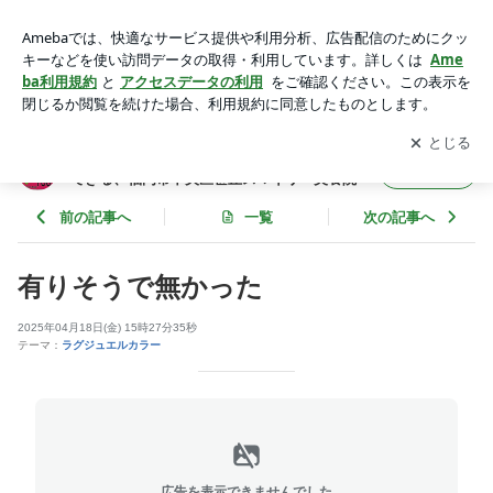
有りそうで無かった | 朝７時からジアミン０％で明るい白髪染
めができる、福岡市中央区笹丘スマイリー美養院
アプリをダウンロードして
ブログの更新通知
を受け取りまし
開く
ょう。
朝７時からジアミン０％で明るい白髪染めが
フォロー
できる、福岡市中央区笹丘スマイリー美養院
前の記事へ
一覧
次の記事へ
有りそうで無かった
2025年04月18日(金) 15時27分35秒
テーマ：
ラグジュエルカラー
広告を表示できませんでした