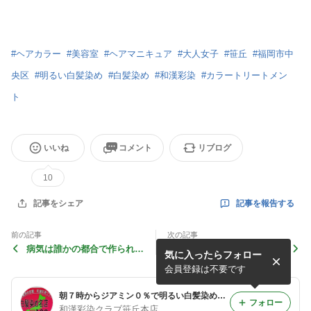
#
ヘアカラー
#
美容室
#
ヘアマニキュア
#
大人女子
#
笹丘
#
福岡市中
央区
#
明るい白髪染め
#
白髪染め
#
和漢彩染
#
カラートリートメン
ト
いいね
コメント
リブログ
10
記事を報告する
記事をシェア
前の記事
次の記事
病気は誰かの都合で作られ
ジアミンゼロの白髪染め
気に入ったらフォロー
る？
会員登録は不要です
朝７時からジアミン０％で明るい白髪染めができる、福岡市中央区笹丘スマイリー美養院
フォロー
和漢彩染クラブ笹丘本店