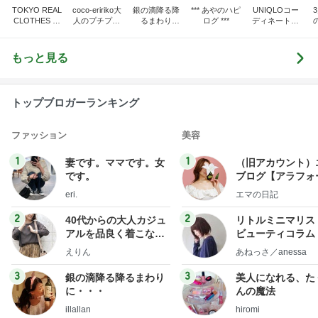
TOKYO REAL
coco-eririko大
銀の滴降る降
*** あやのハピ
UNIQLOコー
CLOTHES 大
人のプチプラ
るまわり
ログ ***
ディネート日
人世代のリア
mixコーデ
に・・・
記
ハ
ルクローズ
♪
もっと見る
トップブロガーランキング
ファッション
美容
1
1
妻です。ママです。女
（旧アカウント）
です。
ブログ【アラフォ
社売却セカンドラ
eri.
エマの日記
フ】
2
2
40代からの大人カジュ
リトルミニマリス
アルを品良く着こなす
ビューティコラム 
ファッションブログ
little minimalist'
えりん
あねっさ／anessa
uty colum
3
3
銀の滴降る降るまわり
美人になれる、た
に・・・
んの魔法
illallan
hiromi