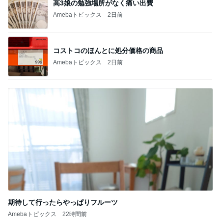
記事を読む
わが家でよく作る補食の組み合わせ
Amebaトピックス
2日前
次女の歯科矯正を半ば強制終了
Amebaトピックス
14時間前
明日への緊張と不安と穏やかな心
Amebaトピックス
2日前