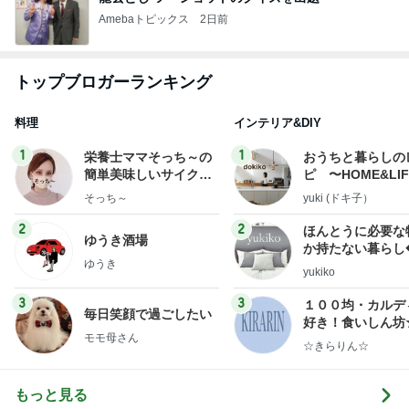
Amebaトピックス
2日前
トップブロガーランキング
料理
インテリア&DIY
1
1
栄養士ママそっち～の
おうちと暮らしの
簡単美味しいサイクル
ピ 〜HOME&LI
献立
そっち～
yuki (ドキ子）
2
2
ほんとうに必要な
ゆうき酒場
か持たない暮らし
ゆうき
ep Life Simple
yukiko
ンテリアのきろく
3
3
１００均・カルデ
毎日笑顔で過ごしたい
好き！食いしん坊
モモ母さん
らりん☆のブログ
☆きらりん☆
もっと見る