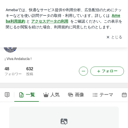
BARdeDOMINGO
アプリをダウンロードして
ブログの更新通知
を受け取りまし
開く
ょう。
BARdeDOMINGO
¡ Viva Andalucía !
48
632
フォロー
フォロワー
投稿
一覧
人気
画像
テーマ