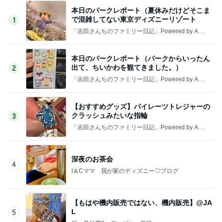
本日のパークレポート（夏休みだけどそこま
で混雑してない東京ディズニーリゾート
1
「吉田さんちのファミリー日記」Powered by Ame
ba 吉田さんファミリーオフィシャルブログ
本日のパークレポート（パークからいったん
出て、ちいかわを観てきました。）
2
「吉田さんちのファミリー日記」Powered by Ame
ba 吉田さんファミリーオフィシャルブログ
【おすすめグッズ】パイレーツトレジャーの
クラッシュみたいな指輪
3
「吉田さんちのファミリー日記」Powered by Ame
ba 吉田さんファミリーオフィシャルブログ
深夜のお茶会
4
I＆Cママ 我が家のディズニー♡ブログ
【もはや機内販売ではない、機内販売】@JA
L
5