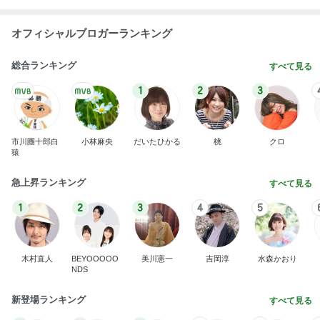
オフィシャルブロガーランキング
総合ランキング
すべて見る
1
2
3
市川團十郎白
小林麻央
だいたひかる
桃
クロ
猿
急上昇ランキング
すべて見る
1
2
3
4
5
木村直人
BEYOOOOO
美川憲一
吉岡淳
水森かおり
NDS
新登場ランキング
すべて見る