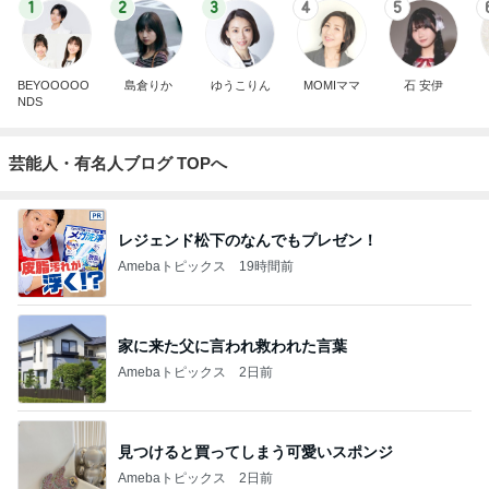
1
2
3
4
5
BEYOOOOO
島倉りか
ゆうこりん
MOMIママ
石 安伊
NDS
芸能人・有名人ブログ TOPへ
レジェンド松下のなんでもプレゼン！
Amebaトピックス
19時間前
家に来た父に言われ救われた言葉
Amebaトピックス
2日前
見つけると買ってしまう可愛いスポンジ
Amebaトピックス
2日前