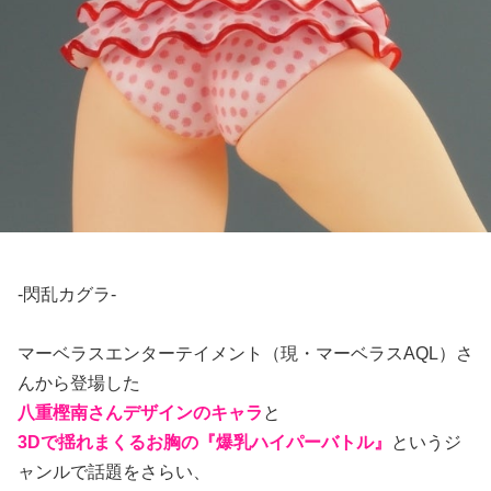
-閃乱カグラ-
マーベラスエンターテイメント（現・マーベラスAQL）さ
んから登場した
八重樫南さんデザインのキャラ
と
3Dで揺れまくるお胸の『爆乳ハイパーバトル』
というジ
ャンルで話題をさらい、