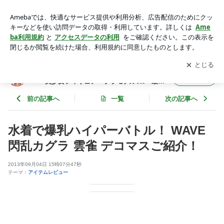
水着で爆乳ハイパーバトル！ WAVE 閃乱カグラ 雲雀 デコマス
ご紹介！ | でじたみんさんのブログ ～おもちゃ・ホビー・美
アプリをダウンロードして
ブログの更新通知
を受け取りまし
開く
少女フィギュア・プラモデルetc 最新情報～
ょう。
でじたみんさんのブログ ～おもちゃ・ホビ
フォロー
ー・美少女フィギュア・プラモデルetc 最新
情報～
前の記事へ
一覧
次の記事へ
水着で爆乳ハイパーバトル！ WAVE
閃乱カグラ 雲雀 デコマスご紹介！
2013年09月04日 15時07分47秒
テーマ：
アイテムレビュー