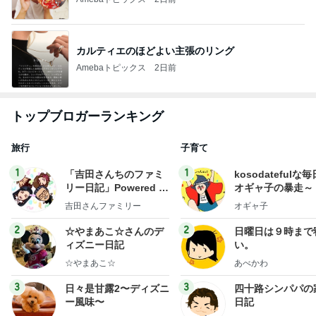
カルティエのほどよい主張のリング
Amebaトピックス
2日前
トップブロガーランキング
旅行
子育て
1
1
「吉田さんちのファミ
kosodatefulな毎
リー日記」Powered b
オギャ子の暴走～
y Ameba 吉田さんファ
吉田さんファミリー
オギャ子
ミリーオフィシャルブ
ログ
2
2
☆やまあこ☆さんのデ
日曜日は９時まで
ィズニー日記
い。
☆やまあこ☆
あべかわ
3
3
日々是甘露2〜ディズニ
四十路シンパパの
ー風味〜
日記