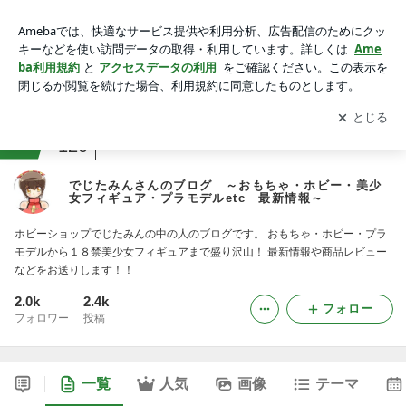
でじたみんさんのブログ ～おもちゃ・ホビー・美少女フィギ
ュア・プラモデルetc 最新情報～
アプリをダウンロードして
ブログの更新通知
を受け取りまし
開く
ょう。
ranking
アニメ・マンガレビュージャンル
120
でじたみんさんのブログ ～おもちゃ・ホビー・美少
女フィギュア・プラモデルetc 最新情報～
ホビーショップでじたみんの中の人のブログです。 おもちゃ・ホビー・プラ
モデルから１８禁美少女フィギュアまで盛り沢山！ 最新情報や商品レビュー
などをお送りします！！
2.0k
2.4k
フォロー
フォロワー
投稿
一覧
人気
画像
テーマ