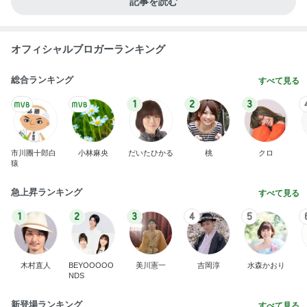
記事を読む
オフィシャルブロガーランキング
総合ランキング
すべて見る
1
2
3
市川團十郎白
小林麻央
だいたひかる
桃
クロ
猿
急上昇ランキング
すべて見る
1
2
3
4
5
木村直人
BEYOOOOO
美川憲一
吉岡淳
水森かおり
NDS
新登場ランキング
すべて見る