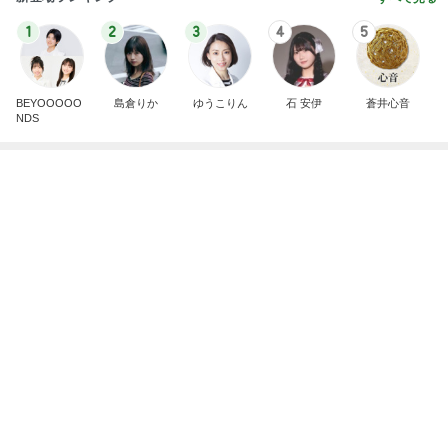
1
2
3
4
5
BEYOOOOO
島倉りか
ゆうこりん
石 安伊
蒼井心音
NDS