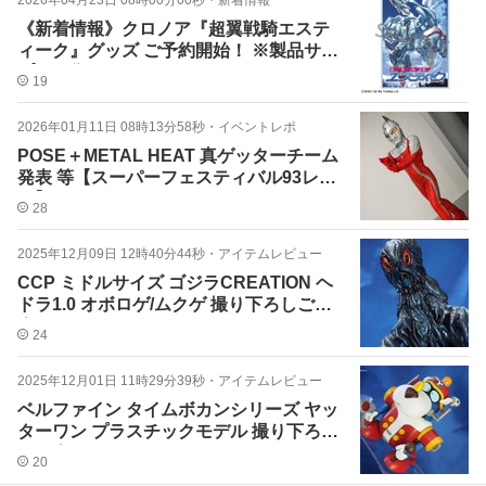
2026年04月23日 08時00分00秒
・
新着情報
《新着情報》クロノア『超翼戦騎エステ
ィーク』グッズ ご予約開始！ ※製品サン
プル画像も！
19
2026年01月11日 08時13分58秒
・
イベントレポ
POSE＋METAL HEAT 真ゲッターチーム
発表 等【スーパーフェスティバル93レ
ポ】
28
2025年12月09日 12時40分44秒
・
アイテムレビュー
CCP ミドルサイズ ゴジラCREATION ヘ
ドラ1.0 オボロゲ/ムクゲ 撮り下ろしご紹
介
24
2025年12月01日 11時29分39秒
・
アイテムレビュー
ベルファイン タイムボカンシリーズ ヤッ
ターワン プラスチックモデル 撮り下ろし
ご紹介
20