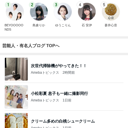
1
2
3
4
5
BEYOOOOO
島倉りか
ゆうこりん
石 安伊
蒼井心音
NDS
芸能人・有名人ブログ TOPへ
次世代掃除機がやってきた！！
Amebaトピックス
2時間前
小松彩夏 息子も一緒に撮影同行
Amebaトピックス
1日前
クリーム多めの白桃シュークリーム
Amebaトピックス
1日前