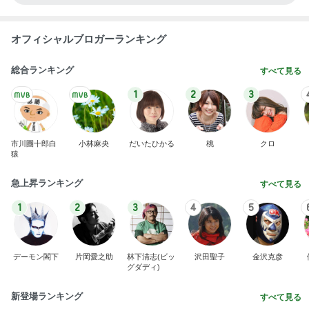
オフィシャルブロガーランキング
総合ランキング
すべて見る
1
2
3
市川團十郎白
小林麻央
だいたひかる
桃
クロ
猿
急上昇ランキング
すべて見る
1
2
3
4
5
デーモン閣下
片岡愛之助
林下清志(ビッ
沢田聖子
金沢克彦
グダディ)
新登場ランキング
すべて見る