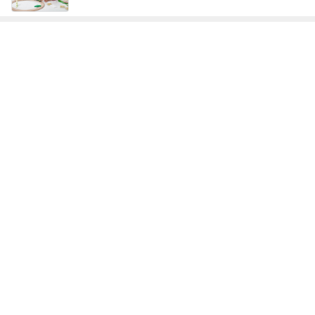
神がかってる掃除機
Amebaトピックス
2時間前
家族に奪われたコストコの新商品
Amebaトピックス
2日前
高級感をプラスするレザーハンドル
Amebaトピックス
22時間前