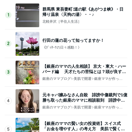
群馬県 東吾妻町∶道の駅《あがつま峡》・日
帰り温泉〈天狗の湯〉・・♪
1
北軽井沢［半住人生活］
行田の蓮の花って知ってますか！
2
《ｸﾞｯﾀｰﾅの日々感動！》
【銀座のママの人生相談】 京大・東大・ハー
バード編 天才たちの苦悩とは？頭が良すぎ
3
て悩む人
銀座のママブログ✨美肌で開運✨銀座ママが作った
化粧品✨銀座クラブ高嶋25歳で開店✨高嶋りえ子
お着物でエルメス バーキン コーデ
元キャバ嬢みなさん自殺 誹謗中傷裁判で1億
勝ち取った銀座のママに相談殺到 誹謗中傷
4
は正義じゃない
銀座のママブログ✨美肌で開運✨銀座ママが作った
化粧品✨銀座クラブ高嶋25歳で開店✨高嶋りえ子
お着物でエルメス バーキン コーデ
【銀座のママの賢い女の投資術】スイス式
「お金を増やす人」の考え方 美肌で賢く金
5