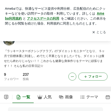
闘魂！！ダイエットボクサー☆のその後・・
アプリをダウンロードして
ブログの更新通知
を受け取りまし
開く
ょう。
闘魂！！ダイエットボクサー☆のその後・・
『ラッキースターボクシングクラブ』の“ダイエットモニター”となり、 ５ヶ
月で目標体重に到達し、めでたく卒業となりました♪ でも、ダイエットは痩
せたら終わりじゃない！！ これからも健康な身体作りをテーマに頑張りま
す！！ そんな私の日常日記☆
9
237
フォロー
フォロワー
投稿
一覧
人気
画像
テーマ