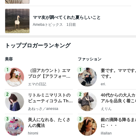
ママ友が調べてくれた夏らしいこと
Amebaトピックス
1日前
トップブロガーランキング
美容
ファッション
1
1
（旧アカウント）エマ
妻です。ママです
ブログ【アラフォー会
です。
社売却セカンドライ
エマの日記
eri.
フ】
2
2
リトルミニマリストの
40代からの大人
ビューティコラム The
アルを品良く着こ
little minimalist's bea
ファッションブロ
あねっさ／anessa
えりん
uty colum
3
3
美人になれる、たくさ
銀の滴降る降るま
んの魔法
に・・・
hiromi
illallan