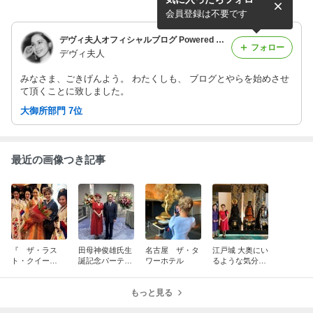
会員登録は不要です
デヴィ夫人オフィシャルブログ Powered by Ameba
フォロー
デヴィ夫人
みなさま、ごきげんよう。 わたくしも、 ブログとやらを始めさせ
て頂くことに致しました。
大御所部門 7位
最近の画像つき記事
『 ザ・ラス
田母神俊雄氏生
名古屋 ザ・タ
江戸城 大奥にい
ト・クイー
誕記念パーティ
ワーホテル
るような気分、
ン 』
ー
エスパシオ・キ
ャッスル名古屋
もっと見る