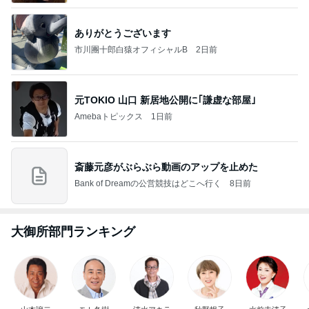
ありがとうございます
市川團十郎白猿オフィシャルB
2日前
元TOKIO 山口 新居地公開に｢謙虚な部屋｣
Amebaトピックス
1日前
斎藤元彦がぶらぶら動画のアップを止めた
Bank of Dreamの公営競技はどこへ行く
8日前
大御所部門ランキング