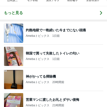
山本譲二
モト冬樹
清水アキラ
秋野暢子
水前寺清子
もっと見る
灼熱地獄で一晩続いた今までにない頭痛
Amebaトピックス
1日前
韓国で買って失敗したトイレの匂い
Amebaトピックス
1日前
神がかってる掃除機
Amebaトピックス
20時間前
営業マンに渡したお礼とダサい後悔
Amebaトピックス
21時間前