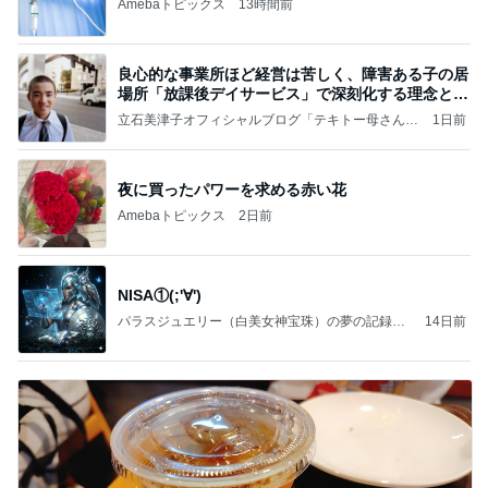
Amebaトピックス
13時間前
良心的な事業所ほど経営は苦しく、障害ある子の居
場所「放課後デイサービス」で深刻化する理念と現
実の
立石美津子オフィシャルブログ「テキトー母さんの
1日前
すすめ」Powered by Ameba
夜に買ったパワーを求める赤い花
Amebaトピックス
2日前
NISA①(;'∀')
パラスジュエリー（白美女神宝珠）の夢の記録
14日前
（続編）