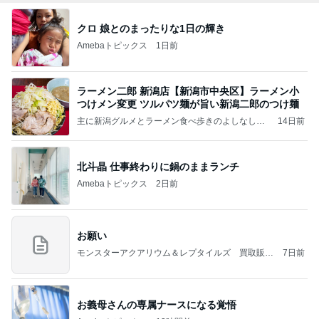
クロ 娘とのまったりな1日の輝き
Amebaトピックス
1日前
ラーメン二郎 新潟店【新潟市中央区】ラーメン小
つけメン変更 ツルパツ麺が旨い新潟二郎のつけ麺
主に新潟グルメとラーメン食べ歩きのよしなしご
14日前
と
北斗晶 仕事終わりに鍋のままランチ
Amebaトピックス
2日前
お願い
モンスターアクアリウム＆レプタイルズ 買取販売
7日前
情報
お義母さんの専属ナースになる覚悟