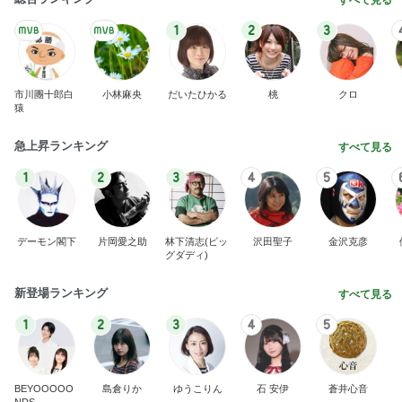
1
2
3
市川團十郎白
小林麻央
だいたひかる
桃
クロ
猿
急上昇ランキング
すべて見る
1
2
3
4
5
デーモン閣下
片岡愛之助
林下清志(ビッ
沢田聖子
金沢克彦
グダディ)
新登場ランキング
すべて見る
1
2
3
4
5
BEYOOOOO
島倉りか
ゆうこりん
石 安伊
蒼井心音
NDS