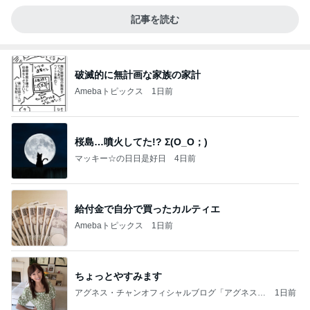
記事を読む
破滅的に無計画な家族の家計
Amebaトピックス
1日前
桜島…噴火してた!? Σ(O_O；)
マッキー☆の日日是好日
4日前
給付金で自分で買ったカルティエ
Amebaトピックス
1日前
ちょっとやすみます
アグネス・チャンオフィシャルブログ「アグネスち
1日前
ゃんこ鍋」Powered by Ameba