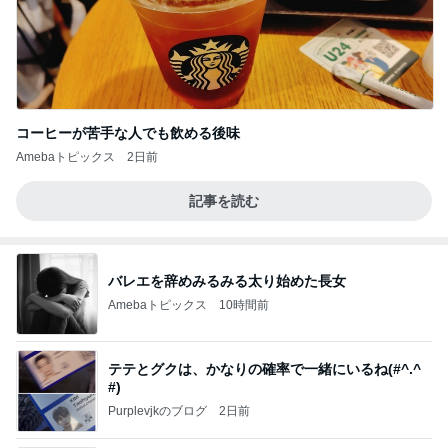
コーヒーが苦手な人でも飲める後味
Amebaトピックス
2日前
記事を読む
バレエを辞めみるみる太り始めた長女
Amebaトピックス
10時間前
テテとグクは、かなりの確率で一緒にいるね(#^.^
#)
Purplevjkのブログ
2日前