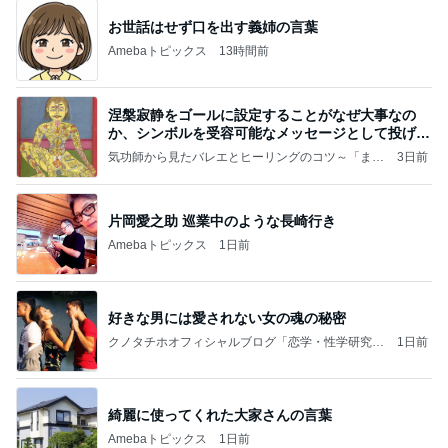
お世話はせず口を出す義姉の言葉
Amebaトピックス
13時間前
涅槃寂静をゴールに設定することがなぜ大事なの
か、シンボルを受容可能なメッセージとして投げる
ことが
気功師から見たバレエとヒーリングのコツ～「まと
3日前
いのば」ブログ
片岡愛之助 巡業中のような長崎行き
Amebaトピックス
1日前
好きな男には愛されない女の魂の秘密
クノタチホオフィシャルブログ「恋学・性学研究
1日前
室」Powered by Ameba
綺麗に使ってくれた大家さんの言葉
Amebaトピックス
1日前