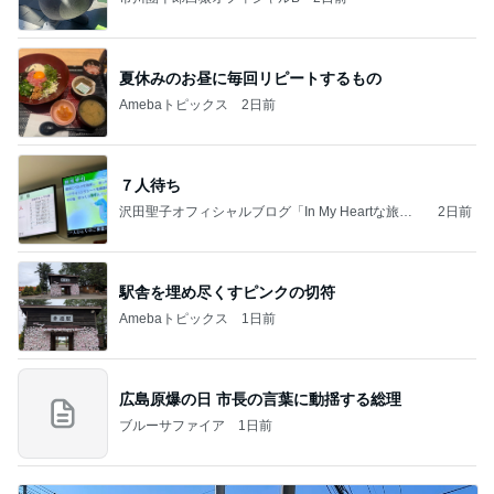
夏休みのお昼に毎回リピートするもの
Amebaトピックス
2日前
７人待ち
沢田聖子オフィシャルブログ「In My Heartな旅日
2日前
記」by Ameba
駅舎を埋め尽くすピンクの切符
Amebaトピックス
1日前
広島原爆の日 市長の言葉に動揺する総理
ブルーサファイア
1日前