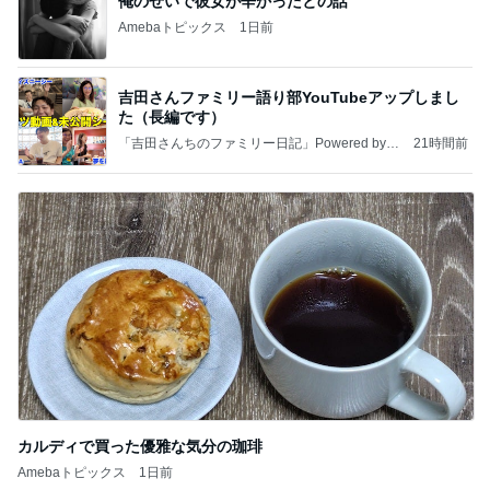
俺のせいで彼女が辛かったとの話
Amebaトピックス
1日前
吉田さんファミリー語り部YouTubeアップしまし
た（長編です）
「吉田さんちのファミリー日記」Powered by A
21時間前
meba 吉田さんファミリーオフィシャルブログ
カルディで買った優雅な気分の珈琲
Amebaトピックス
1日前