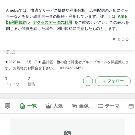
品川区 グループホーム DAYS旗の台
アプリをダウンロードして
ブログの更新通知
を受け取りまし
開く
ょう。
品川区 グループホーム DAYS旗の台
★2021年 12月1日★ 品川区 旗の台で障害者グループホームを開設致しま
す。 お気軽にお問合せ下さい。 03-6451-3452
1
7
フォロー
フォロワー
投稿
一覧
人気
画像
テーマ