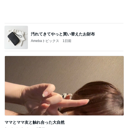
Amebaトピックス
1日前
必ずどこで買ったか聞かれるデニム
Amebaトピックス
16時間前
お値段に怯んだスシローのコラボ
Amebaトピックス
1日前
主人に頼まれ苦労した人気の帽子
Amebaトピックス
1日前