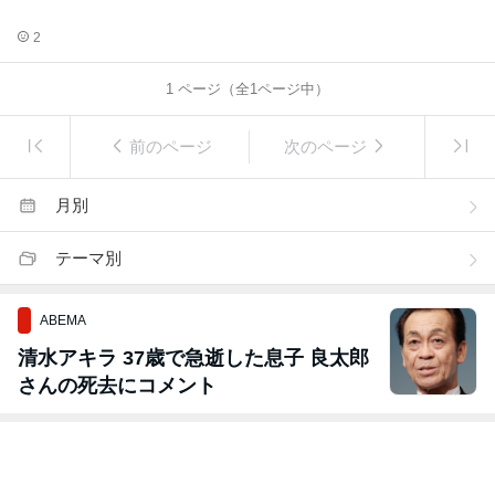
2
1
ページ（全
1
ページ中）
前のページ
次のページ
月別
テーマ別
ABEMA
清水アキラ 37歳で急逝した息子 良太郎
さんの死去にコメント