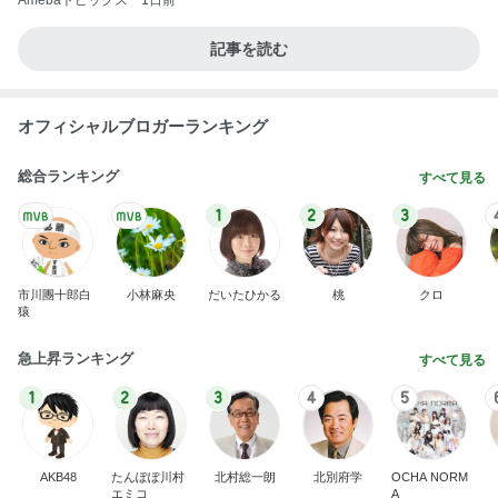
Amebaトピックス
1日前
記事を読む
オフィシャルブロガーランキング
総合ランキング
すべて見る
1
2
3
市川團十郎白
小林麻央
だいたひかる
桃
クロ
猿
急上昇ランキング
すべて見る
1
2
3
4
5
AKB48
たんぽぽ川村
北村総一朗
北別府学
OCHA NORM
エミコ
A