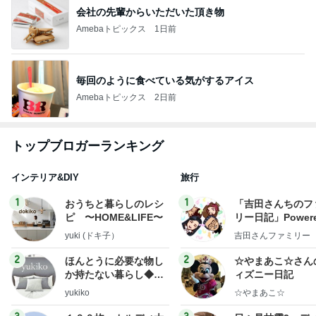
会社の先輩からいただいた頂き物
Amebaトピックス
1日前
毎回のように食べている気がするアイス
Amebaトピックス
2日前
トップブロガーランキング
インテリア&DIY
旅行
1
1
おうちと暮らしのレシ
「吉田さんちのフ
ピ 〜HOME&LIFE〜
リー日記」Powere
y Ameba 吉田さ
yuki (ドキ子）
吉田さんファミリー
ミリーオフィシャ
ログ
2
2
ほんとうに必要な物し
☆やまあこ☆さん
か持たない暮らし◆Ke
ィズニー日記
ep Life Simple◆〜イ
yukiko
☆やまあこ☆
ンテリアのきろく〜