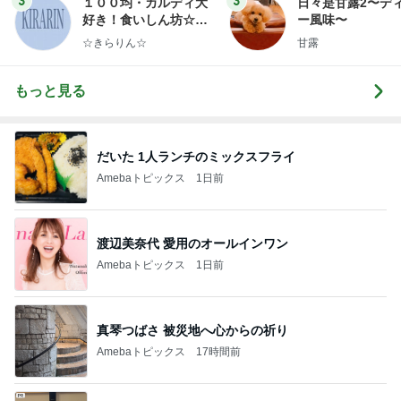
3
3
１００均・カルディ大
日々是甘露2〜デ
好き！食いしん坊☆き
ー風味〜
らりん☆のブログ
☆きらりん☆
甘露
もっと見る
だいた 1人ランチのミックスフライ
Amebaトピックス
1日前
渡辺美奈代 愛用のオールインワン
Amebaトピックス
1日前
真琴つばさ 被災地へ心からの祈り
Amebaトピックス
17時間前