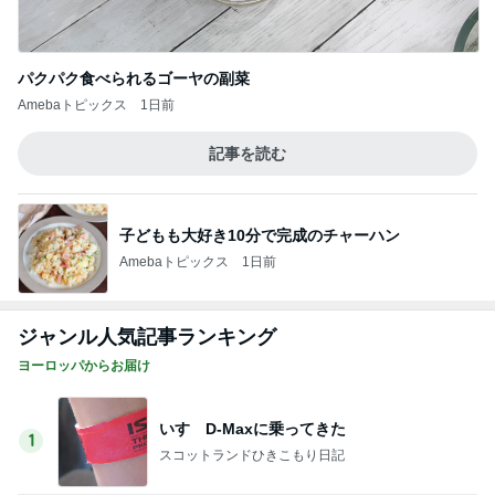
ジャンル人気記事ランキング
ヨーロッパからお届け
いすゞD-Maxに乗ってきた
1
スコットランドひきこもり日記
うっ、そして車移動…
2
ロンドンあれこれ
朝ごはんとランチぃ～♡
3
ロンドンあれこれ
昭和な雰囲気～♡
4
ロンドンあれこれ