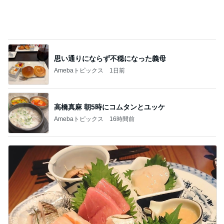
Amebaトピックス
14時間前
毎年消化に困っている贅沢な悩み
Amebaトピックス
1日前
母の仕事だと言われ責められた日
Amebaトピックス
1日前
川崎麻世 松居直美が妻の店を訪問
Amebaトピックス
1日前