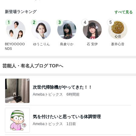
新登場ランキング
すべて見る
1
2
3
4
5
BEYOOOOO
ゆうこりん
島倉りか
石 安伊
蒼井心音
NDS
芸能人・有名人ブログ TOPへ
次世代掃除機がやってきた！！
Amebaトピックス
6時間前
気を付けたいと思っている体調管理
Amebaトピックス
1日前