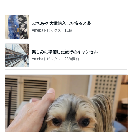
モト冬樹 甘えに来た愛犬のアップ
Amebaトピックス
18時間前
記事を読む
次回買うと決めた230万の輝き
Amebaトピックス
10時間前
母の記憶から抜けてしまった電話
Amebaトピックス
1日前
可愛くて癒されるお膝で寝る犬
Amebaトピックス
1日前
汚れてきてやっと買い替えたお財布