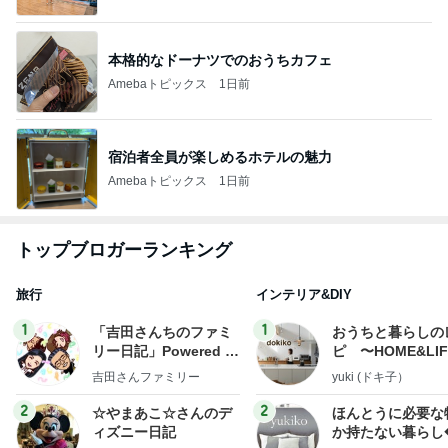
本格的なドーナツでのおうちカフェ
Amebaトピックス
1日前
宿泊者全員が楽しめるホテルの魅力
Amebaトピックス
1日前
トップブロガーランキング
旅行
インテリア&DIY
1
1
「吉田さんちのファミ
おうちと暮らしの
リー日記」Powered b
ピ 〜HOME&LI
y Ameba 吉田さんファ
吉田さんファミリー
yuki (ドキ子）
ミリーオフィシャルブ
ログ
2
2
☆やまあこ☆さんのデ
ほんとうに必要な
ィズニー日記
か持たない暮らし