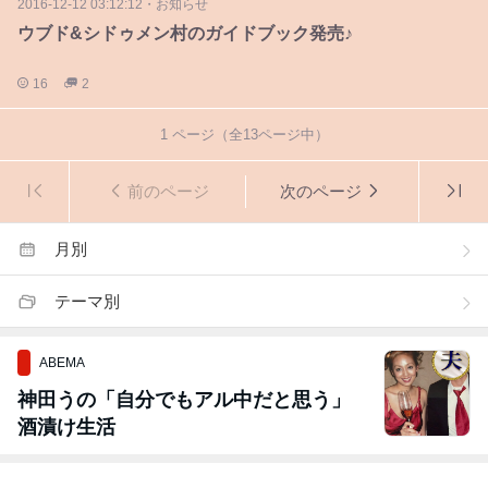
2016-12-12 03:12:12
・
お知らせ
ウブド&シドゥメン村のガイドブック発売♪
16
2
1
ページ（全
13
ページ中）
前のページ
次のページ
月別
テーマ別
ABEMA
神田うの「自分でもアル中だと思う」
酒漬け生活