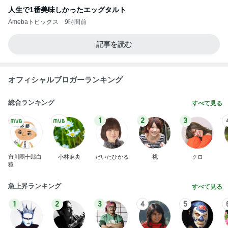
人生で1番美味しかったエッグタルト
Amebaトピックス
9時間前
記事を読む
オフィシャルブロガーランキング
総合ランキング
すべて見る
1
2
3
市川團十郎白
小林麻央
だいたひかる
桃
クロ
猿
急上昇ランキング
すべて見る
1
2
3
4
5