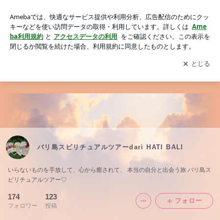
バリ島スピリチュアルツアーdari HATI BALI
アプリをダウンロードして
ブログの更新通知
を受け取りまし
開く
ょう。
バリ島スピリチュアルツアーdari HATI BALI
いらないものを手放して、心から癒されて、 本当の自分と出会う旅 バリ島ス
ピリチュアルツアー♡
174
123
フォロー
フォロワー
投稿