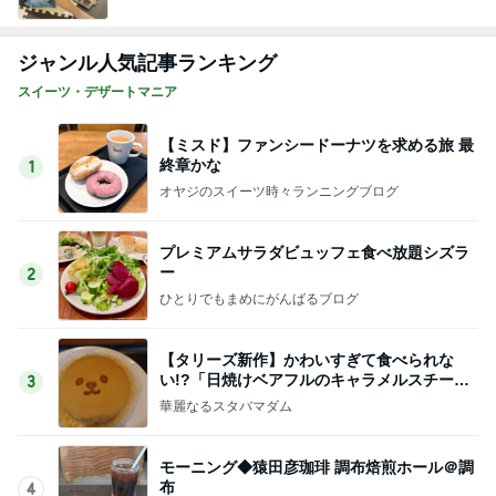
ジャンル人気記事ランキング
スイーツ・デザートマニア
【ミスド】ファンシードーナツを求める旅 最
終章かな
1
オヤジのスイーツ時々ランニングブログ
プレミアムサラダビュッフェ食べ放題シズラ
ー
2
ひとりでもまめにがんばるブログ
【タリーズ新作】かわいすぎて食べられな
い!?「日焼けベアフルのキャラメルスチーム
3
ケーキ」を実食
華麗なるスタバマダム
モーニング◆猿田彦珈琲 調布焙煎ホール＠調
布
4