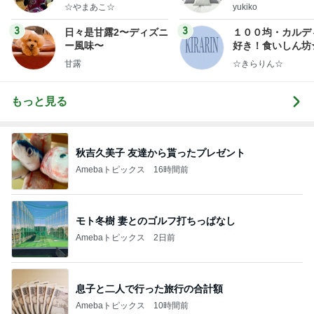
ep Life Simple
☆やまあこ☆
yukiko
ンテリアのきろく
3
3
日々是甘露2〜ディズニ
１００均・カルデ
ー風味〜
好き！食いしん坊
らりん☆のブログ
甘露
☆きらりん☆
もっと見る
秋吉久美子 友達から貰ったプレゼント
Amebaトピックス
16時間前
モト冬樹 妻とのゴルフ打ちっぱなし
Amebaトピックス
2日前
息子と二人で行った旅行の合計額
Amebaトピックス
10時間前