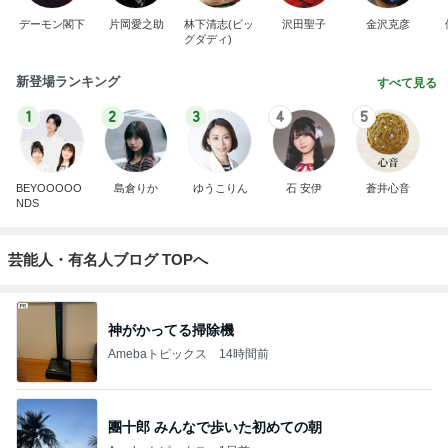
デーモン閣下
片岡愛之助
林下清志(ビッ
沢田聖子
金沢克彦
グダディ)
新登場ランキング
すべて見る
1
2
3
4
5
BEYOOOOO
島倉りか
ゆうこりん
石 安伊
蒼井心音
NDS
芸能人・有名人ブログ TOPへ
神がかってる掃除機
Amebaトピックス
14時間前
團十郎 みんなで歩いた初めての朝