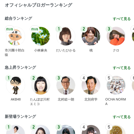
オフィシャルブロガーランキング
総合ランキング
すべて見る
1
2
3
市川團十郎白
小林麻央
だいたひかる
桃
クロ
猿
急上昇ランキング
すべて見る
1
2
3
4
5
AKB48
たんぽぽ川村
北村総一朗
北別府学
OCHA NORM
エミコ
A
新登場ランキング
すべて見る
1
2
3
4
5