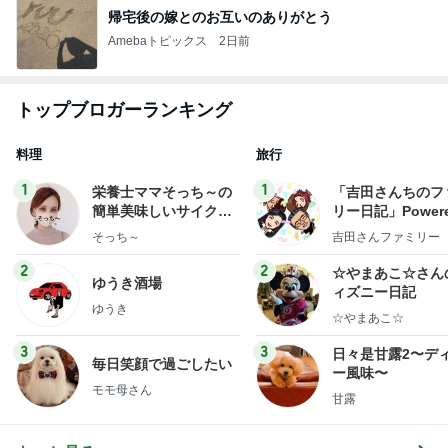
帰宅後の嫁とのお互いのありがとう
Amebaトピックス
2日前
トップブロガーランキング
料理
旅行
1
1
栄養士ママそっち～の
「吉田さんちのフ
簡単美味しいサイクル
リー日記」Powere
献立
y Ameba 吉田さ
そっち～
吉田さんファミリー
ミリーオフィシャ
ログ
2
2
☆やまあこ☆さん
ゆうき酒場
ィズニー日記
ゆうき
☆やまあこ☆
3
3
日々是甘露2〜デ
毎日笑顔で過ごしたい
ー風味〜
モモ母さん
甘露