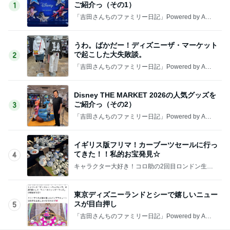
ご紹介っ（その1）
1
「吉田さんちのファミリー日記」Powered by Ame
ba 吉田さんファミリーオフィシャルブログ
うわ。ばかだー！ディズニーザ・マーケット
で起こした大失敗談。
2
「吉田さんちのファミリー日記」Powered by Ame
ba 吉田さんファミリーオフィシャルブログ
Disney THE MARKET 2026の人気グッズを
ご紹介っ（その2）
3
「吉田さんちのファミリー日記」Powered by Ame
ba 吉田さんファミリーオフィシャルブログ
イギリス版フリマ！カーブーツセールに行っ
てきた！！私的お宝発見☆
4
キャラクター大好き！コロ助の2回目ロンドン生活
にっき★
東京ディズニーランドとシーで嬉しいニュー
スが目白押し
5
「吉田さんちのファミリー日記」Powered by Ame
ba 吉田さんファミリーオフィシャルブログ