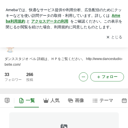
ダンススタジオBelle
アプリをダウンロードして
ブログの更新通知
を受け取りまし
開く
ょう。
ダンススタジオBelle
ダンススタジオ ベル 詳細は、ＨＰをご覧ください。 http://www.dancestudio-
belle.com/
33
266
フォロー
フォロワー
投稿
一覧
人気
画像
テーマ