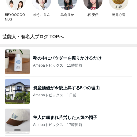
BEYOOOOO
ゆうこりん
島倉りか
石 安伊
蒼井心音
NDS
芸能人・有名人ブログ TOPへ
靴の中にパウダーを振りかけるだけ
Amebaトピックス
11時間前
資産価値が今後上昇する5つの理由
Amebaトピックス
1日前
主人に頼まれ苦労した人気の帽子
Amebaトピックス
17時間前