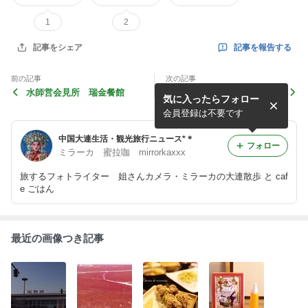
1
2
記事を報告する
記事をシェア
前の記事
次の記事
水師営会見所 瑞金餐館
大連新希望太空植物博覧園
気に入ったらフォロー
会員登録は不要です
中国大連生活・観光旅行ニュース*＊
フォロー
ミラーカ 蜜拉咖 mirrorkaxxx
旅するフォトライター 姐さんカメラ・ミラーカの大連散歩 と caf
e ごはん
最近の画像つき記事