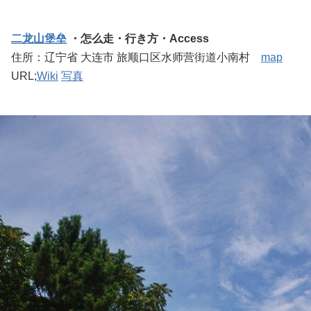
二龙山堡垒
・怎么走・行き方・Access
住所：辽宁省 大连市 旅顺口区水师营街道小南村
map
URL;
Wiki
写真