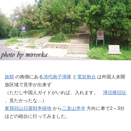
旅順
の南側にある
清代南子弾庫
と
電岩炮台
は外国人未開
放区域で見学が出来ず
（ただし中国人ガイドがいれば、入れます。
溥仪楼旧址
、見たかったな…）
東鶏冠山日露戦争跡地
から
二龙山堡垒
方向に車で2～3分
ほどの砲台に行ってみました。