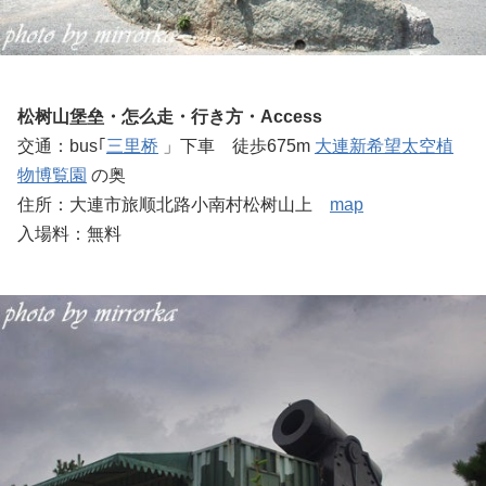
松树山堡垒・怎么走・行き方・Access
交通：bus｢
三里桥
」下車 徒歩675m
大連新希望太空植
物博覧園
の奥
住所：大連市旅顺北路小南村松树山上
map
入場料：無料