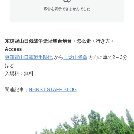
広告を表示できませんでした
东鸡冠山日俄战争遗址望台炮台・怎么走・行き方・
Access
東鶏冠山日露戦争跡地
から
二龙山堡垒
方向に車で2～3分
ほど
入場料：無料
関連記事；
NHNST STAFF BLOG