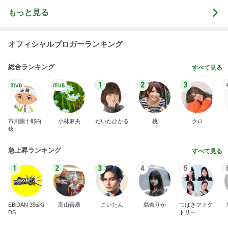
もっと見る
オフィシャルブロガーランキング
総合ランキング
すべて見る
1
2
3
市川團十郎白
小林麻央
だいたひかる
桃
クロ
猿
急上昇ランキング
すべて見る
1
2
3
4
5
EBiDAN 39&Ki
高山善廣
こいたん
島倉りか
つばきファク
DS
トリー