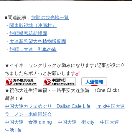
■関連記事；
旅順の観光地一覧
・
関東影視城（映画村）
・
旅順蝶恋花胡蝶園
・
大連新希望太空植物博覧園
・
旅順→大連 列車の旅
★イイネ！ワンクリックが励みになります↓記事が役に立
ちましたらポチっとお願いします
★祝你大连生活幸福・一路平安大连旅游 ↑One Click↑
谢谢！★
中国大連カフェめぐり Dalian Cafe Life
mixi中国大連
ラーメン・米線同好会
中国大連 食事 dining
中国大連 街 city
中国大連
生活 life