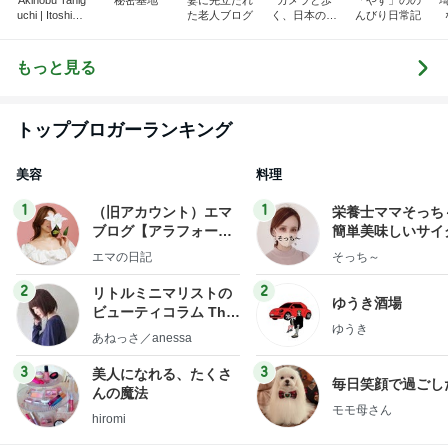
Akinobu Tanig
秘密基地
妻に先立たれ
カメラと歩
「やす」のの
uchi | Itoshima
た老人ブログ
く、日本の風
んびり日常記
Landscape Ph
景スナップ紀
otographer
行
もっと見る
トップブロガーランキング
美容
料理
1
1
（旧アカウント）エマ
栄養士ママそっち
ブログ【アラフォー会
簡単美味しいサイ
社売却セカンドライ
献立
エマの日記
そっち～
フ】
2
2
リトルミニマリストの
ゆうき酒場
ビューティコラム The
ゆうき
little minimalist's bea
あねっさ／anessa
uty colum
3
3
美人になれる、たくさ
毎日笑顔で過ごし
んの魔法
モモ母さん
hiromi