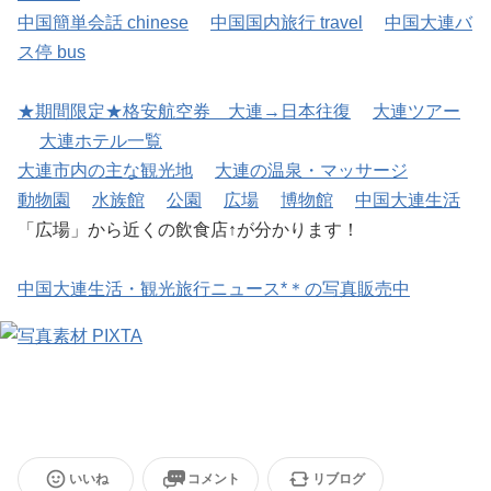
中国簡単会話 chinese
中国国内旅行 travel
中国大連バ
ス停 bus
★期間限定★格安航空券 大連→日本往復
大連ツアー
大連ホテル一覧
大連市内の主な観光地
大連の温泉・マッサージ
動物園
水族館
公園
広場
博物館
中国大連生活
「広場」から近くの飲食店↑が分かります！
中国大連生活・観光旅行ニュース*＊の写真販売中
いいね
コメント
リブログ