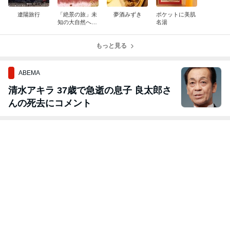
遼陽旅行
「絶景の旅」未
夢酒みずき
ポケットに美肌
知の大自然へ
名湯
(地球新発見の
旅)発売！
もっと見る
ABEMA
清水アキラ 37歳で急逝の息子 良太郎さ
んの死去にコメント