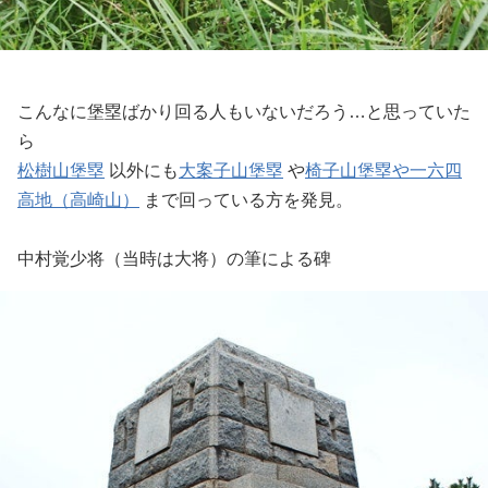
こんなに堡塁ばかり回る人もいないだろう…と思っていた
ら
松樹山堡塁
以外にも
大案子山堡塁
や
椅子山堡塁や一六四
高地（高崎山）
まで回っている方を発見。
中村覚少将（当時は大将）の筆による碑