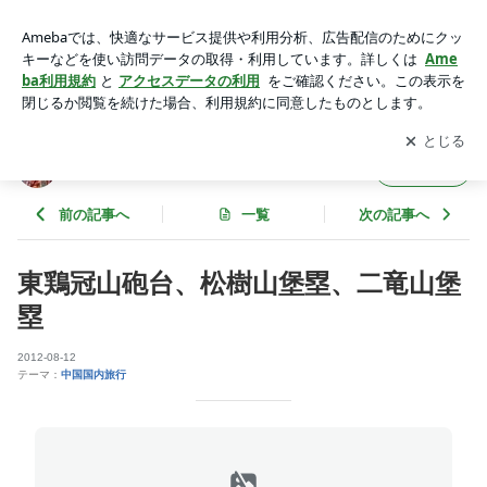
東鶏冠山砲台、松樹山堡塁、二竜山堡塁 | 中国大連生活・観光
旅行ニュース*＊
アプリをダウンロードして
ブログの更新通知
を受け取りまし
開く
ょう。
中国大連生活・観光旅行ニュース*＊
フォロー
前の記事へ
一覧
次の記事へ
東鶏冠山砲台、松樹山堡塁、二竜山堡
塁
2012-08-12
テーマ：
中国国内旅行