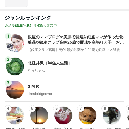
ジャンルランキング
カメラ(風景写真)
9,435人参加中
1
銀座のママブログ✨美肌で開運✨銀座ママが作った化
粧品✨銀座クラブ高嶋25歳で開店✨高嶋りえ子 お着
物でエルメス バーキン コーデ
【銀座クラブ高嶋】元OL婚約破棄から24歳で銀座ママ25歳でオーナーママ銀座 美肌で開運♡パワースポット巡り高嶋りえ子ブログ
2
北軽井沢［半住人生活］
やっちゃん
3
S M R
likeabridgeover
4
5
6
7
8