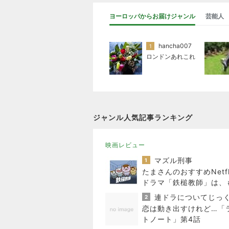
ヨーロッパからお届けジャンル
芸能人
hancha007
1
ロンドンあれこれ
ジャンル人気記事ランキング
映画レビュー
マズル刑事
1
たまさんのおすすめNetfl
ドラマ「鉄槌教師」は、
と見たいもっと見たい！
2
で10話完？
恋は動き出すけれど…「
トノート」第4話