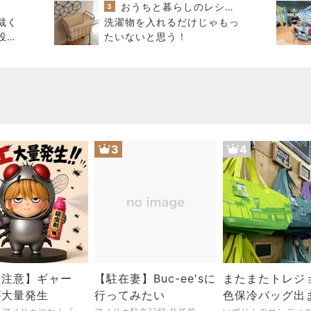
ラした日
おうちと暮らしのレシピ 〜HOME&LIFE〜
3
裁く
洗濯物を入れるだけじゃもっ
投足
たいないと思う！
さ
3
4
覧注意】ギャー
【駐在妻】Buc-ee'sに
またまたトレジ
が大量発生
行ってみたい
色保冷バッグ出