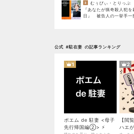
むぅびぃ・とりっぷ
3
『あなたが猟奇殺人犯を
日』 被告人の一挙手一
が目の前に浮かぶリアル
公式
#
駐在妻
の記事ランキング
1
2
ポエム de 駐妻 <母子
【閲
先行帰国編②> ⚡️
ハエ