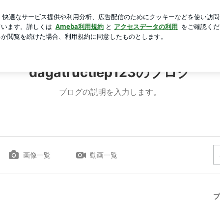
た私のウエスト
芸能人ブログ
人気ブログ
新規登録
ロ
dagatructiep123のブログ
ブログの説明を入力します。
画像一覧
動画一覧
プ