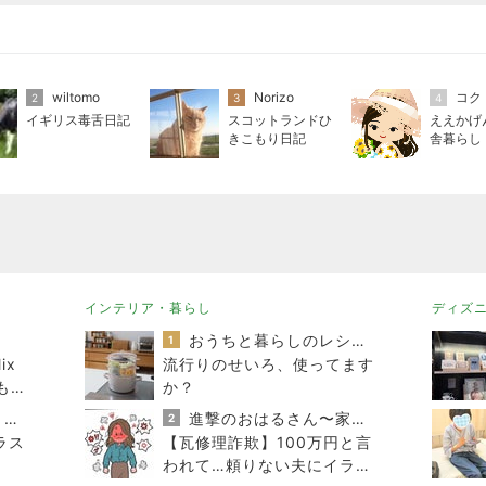
wiltomo
Norizo
コク
2
3
4
イギリス毒舌日記
スコットランドひ
ええかげ
きこもり日記
舎暮らし
インテリア・暮らし
ディズ
おうちと暮らしのレシピ 〜HOME&LIFE〜
1
ix
流行りのせいろ、使ってます
もっ
か？
なん
連ドラについてじっくり語るブログ
進撃のおはるさん〜家づくり失敗したけど私は元気です〜
2
ラス
【瓦修理詐欺】100万円と言
われて…頼りない夫にイライ