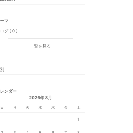
ーマ
ログ ( 0 )
一覧を見る
別
レンダー
2026年 8月
日
月
火
水
木
金
土
1
2
3
4
5
6
7
8