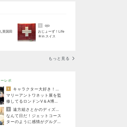
ojo
5
ん英国田
おじょーず！Life
☆in スイス
もっと見る
ニーレポ
キャラクター大好き！コロ助の2回目ロンドン生活にっき★
1
マリーアントワネット展を監
修してるロンドンV＆A博物
館のセンスの良すぎるお土
遠方組さとかのディズニー沼日記
2
産！
なんて日だ！ジェットコース
ターのように感情がグルグル