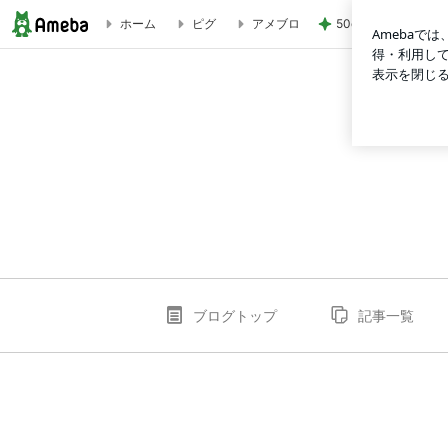
50cm近く増えてい
ホーム
ピグ
アメブロ
dagatructiep123のブログ
ブログトップ
記事一覧