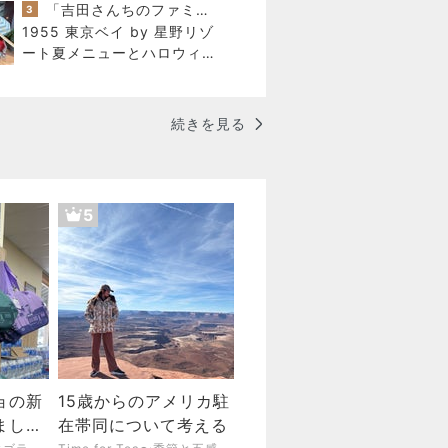
した昨日の出来事
「吉田さんちのファミリー日記」Powered by Ameba 吉田さんファミリーオフィシャルブログ
3
1955 東京ベイ by 星野リゾ
ート夏メニューとハロウィン
プラン発表！
続きを見る
5
ョの新
15歳からのアメリカ駐
ました
在帯同について考える