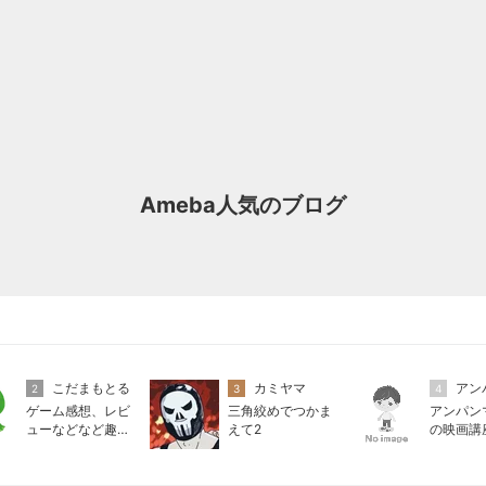
Ameba人気のブログ
こだまもとる
カミヤマ
2
3
4
ゲーム感想、レビ
三角絞めでつかま
アンパン
ューなどなど趣味
えて2
の映画講
に関するまとめ