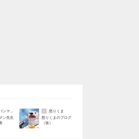
アンパンマン先生の映画講座
怒りくま
5
マン先生
怒りくまのブログ
座
（仮）