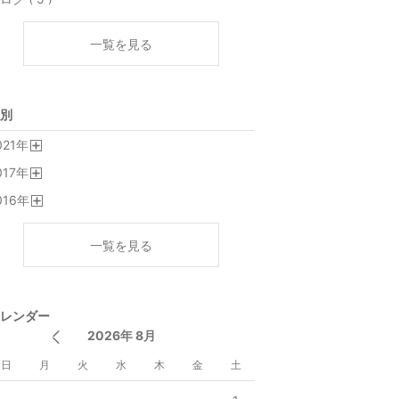
一覧を見る
別
021
年
開
017
年
く
開
016
年
く
開
く
一覧を見る
レンダー
2026年 8月
日
月
火
水
木
金
土