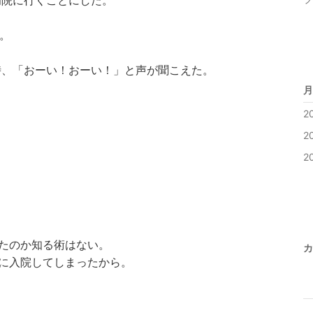
病院に行くことにした。
。
時、「おーい！おーい！」と声が聞こえた。
月
2
。
2
2
たのか知る術はない。
カ
に入院してしまったから。