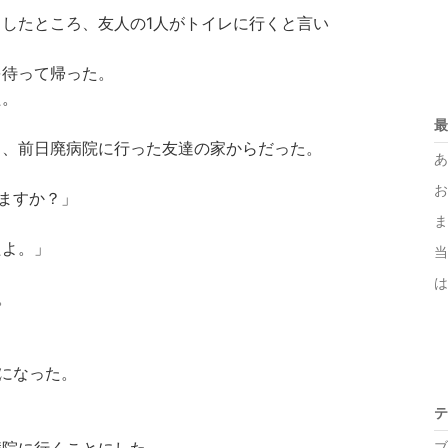
したところ、友人の1人がトイレに行くと言い
を待って帰った。
た。
最
と、前日廃病院に行った友達の家からだった。
あ
お
ますか？」
ま
たよ。」
当
は
。
になった。
テ
ブ