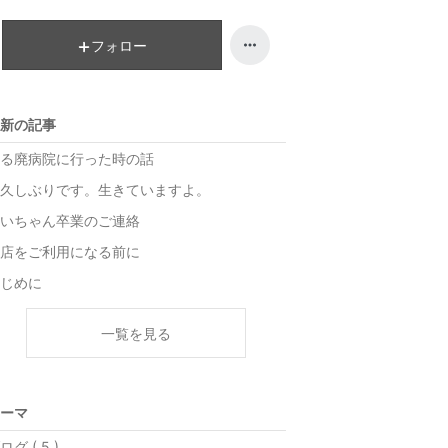
キ
ン
フォロー
グ
上
昇
新の記事
る廃病院に行った時の話
久しぶりです。生きていますよ。
いちゃん卒業のご連絡
店をご利用になる前に
じめに
一覧を見る
ーマ
ログ ( 5 )