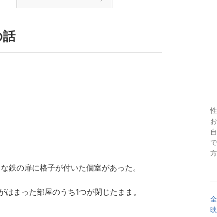
の話
性
お
自
で
方
きな鉄の扉に格子が付いた個室があった。
がはまった部屋のうち1つが閉じたまま。
全
映