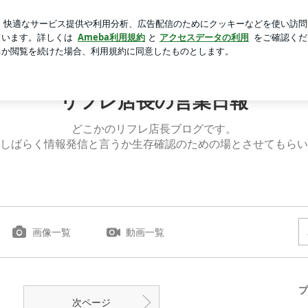
コの絶品ドーナツ
芸能人ブログ
人気ブログ
新規登録
リフレ店長の営業日報
どこかのリフレ店長ブログです。
しばらく情報発信と言うか生存確認のための場とさせてもらい
画像一覧
動画一覧
プ
次ページ