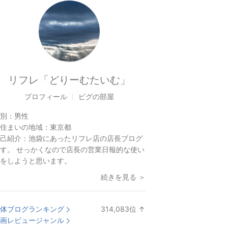
リフレ「どりーむたいむ」
プロフィール
ピグの部屋
別：
男性
住まいの地域：
東京都
己紹介：
池袋にあったリフレ店の店長ブログ
す。 せっかくなので店長の営業日報的な使い
をしようと思います。
続きを見る ＞
体ブログランキング
314,083
位
↑
ラ
画レビュージャンル
ン