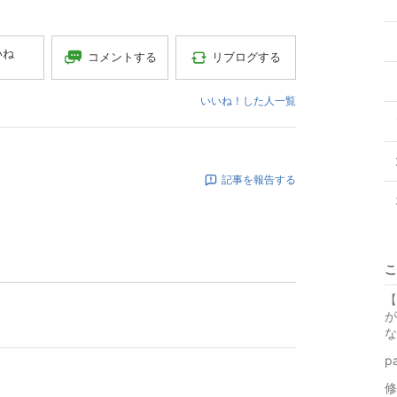
いね
コメントする
リブログする
いいね！した人一覧
記事を報告する
こ
【
が
な
p
修