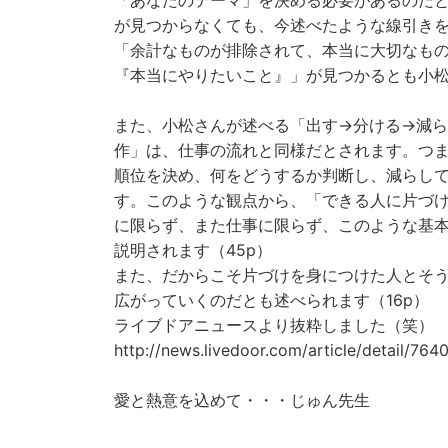
「あなたのテーマ」を決める必要があるのだとい
が見つからなくても、今述べたような線引き
「余計なものが排除されて、本当に大切なも
『本当にやりたいこと』」が見つかるとも小松さ
また、小松さんが述べる「出す→分ける→減
作」は、仕事の流れと同様だとされます。つ
順位を決め、何をどうするか判断し、減らし
す。このような観点から、「できる人に片づ
に限らず、また仕事に限らず、このような基
説明されます（45p）
また、だからこそ片づけを身につけた人とそ
広がっていくのだとも述べられます（16p）
ライブドアニュースより抜粋しました（笑）
http://news.livedoor.com/article/detail/764
愛と熱意を込めて・・・じゅん先生