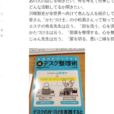
あの人の話しを聞きたい。何を考えて仕事し
.
どんな活動してるか聞きたい。
川根順史が全世界へ向けて色んな人を紹介し
 ＞
皆さん「かたづけ士」の小松易さんって知っ
エステの有名先生は云う。「顔を洗う。心を
↓
かたづけ士は云う。「部屋を整理する。心を
ラ
↓
じゅん先生は云う。「髪を切る。悪いご縁を
ン
ラ
キ
ン
ン
キ
グ
ン
下
グ
降
下
降