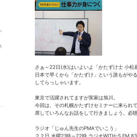
ト
ス
さぁ～22日(水)はいよいよ「かたずけ士 小
日本で早くから「かたずけ」という誰もがや
してらっしゃいます。
東京で活躍されてますが実家は旭川。
今回は、その札幌かたずけセミナーに来られ
席していろんなお話をして行きましょう。必
ラジオ「じゅん先生のPMAでいこう」
２２日 水曜21時～22時 ラジオWITH-S FM 83