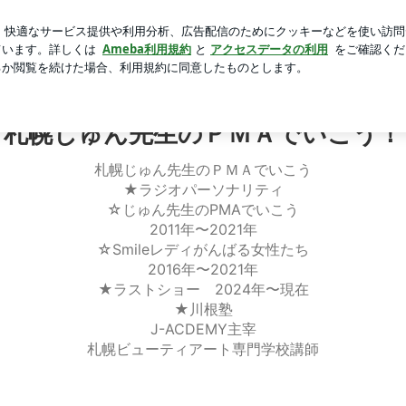
童のお弁当
芸能人ブログ
人気ブログ
新規登録
ログ
じゅん先生のＰＭＡでいこう！
札幌じゅん先生のＰＭＡでいこう！
札幌じゅん先生のＰＭＡでいこう
★ラジオパーソナリティ
☆じゅん先生のPMAでいこう
2011年〜2021年
☆Smileレディがんばる女性たち
2016年〜2021年
★ラストショー 2024年〜現在
★川根塾
J-ACDEMY主宰
札幌ビューティアート専門学校講師