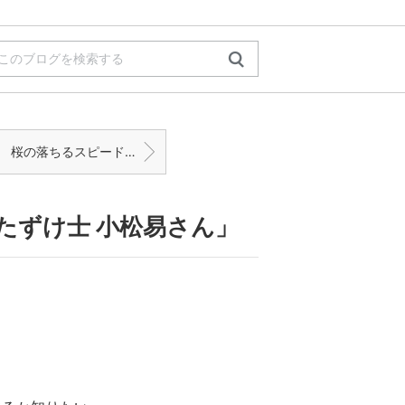
桜の落ちるスピード知ってる?
かたずけ士 小松易さん」