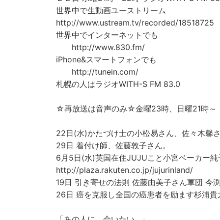
世界中で生動画ユーストリーム
http://www.ustream.tv/recorded/18518725
世界中でインターネットでも
http://www.830.fm/
iPhone&スマートフォンでも
http://tunein.com/
札幌の人はラジオWITH-S FM 83.0
☆再放送は音声のみ☆金曜23時、日曜21時～
22日(水)かたづけ士の小松易さん、佐々木馨
29日 着付け師、佐藤敦子さん。
6月5日(水)英国在住JUJUこと小宮ベーカー純
http://plaza.rakuten.co.jp/jujurinland/
19日 引き寄せの法則 佐藤由美子さん軍団 
26日 癌を克服し全国の癌患者を励ます杉浦貴
「あの人に、会いたい…」