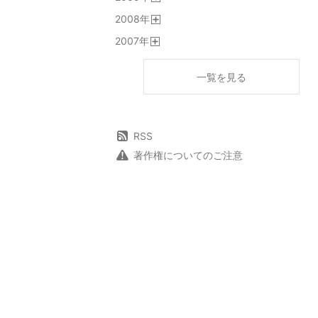
開
2008
年
く
開
2007
年
く
開
く
一覧を見る
RSS
著作権についてのご注意