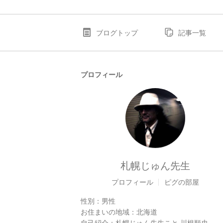
ブログトップ
記事一覧
プロフィール
札幌じゅん先生
プロフィール
ピグの部屋
性別：
男性
お住まいの地域：
北海道
自己紹介：
札幌じゅん先生こと 川根順史