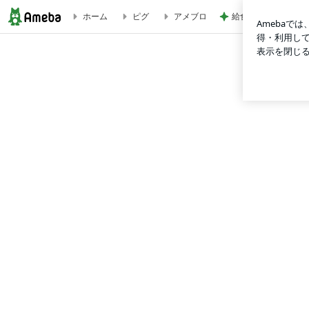
給食が恋しすぎる学
ホーム
ピグ
アメブロ
22日(水) ラジオゲスト「かたずけ士 小松易さん」 | 札幌