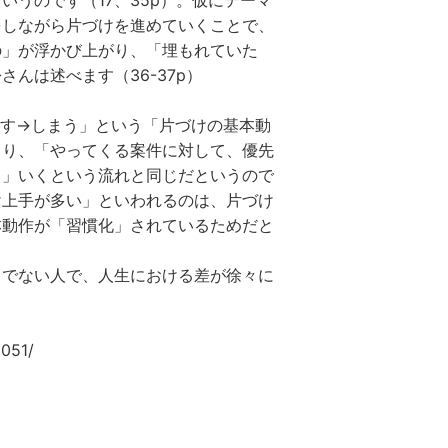
うのです（17、35p）。仮にテーマ
をしながら片づけを進めていくことで、
の」が浮かび上がり、「埋もれていた
んは述べます（36-37p）
らす→しまう」という「片づけの基本動
まり、「やってくる案件に対して、優先
て」いくという流れと同じだというので
け上手が多い」といわれるのは、片づけ
本動作が「習慣化」されているためだと
うでない人で、人生における差が徐々に
0051/