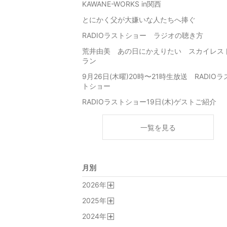
KAWANE-WORKS in関西
とにかく父が大嫌いな人たちへ捧ぐ
RADIOラストショー ラジオの聴き方
荒井由美 あの日にかえりたい スカイレス
ラン
9月26日(木曜)20時〜21時生放送 RADIOラ
トショー
RADIOラストショー19日(木)ゲストご紹介
一覧を見る
月別
2026
年
開
2025
年
く
開
2024
年
く
開