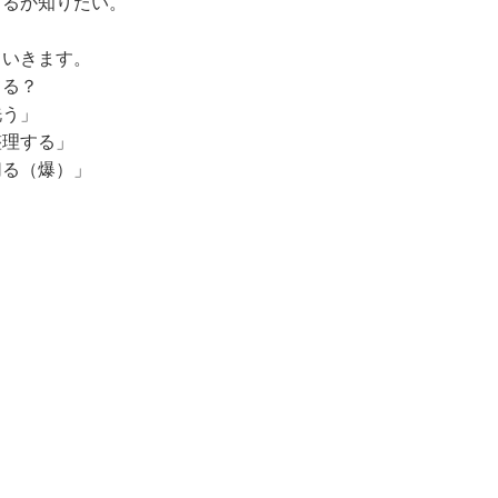
てるか知りたい。
ていきます。
てる？
洗う」
整理する」
切る（爆）」