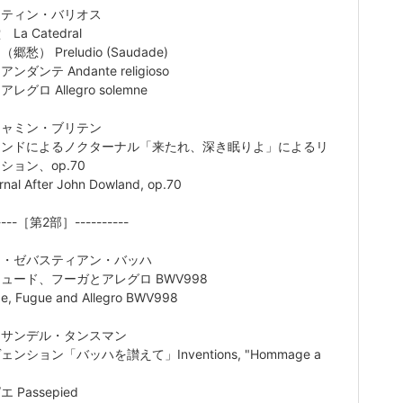
スティン・バリオス
La Catedral
郷愁） Preludio (Saudade)
ンダンテ Andante religioso
レグロ Allegro solemne
ジャミン・ブリテン
ランドによるノクターナル「来たれ、深き眠りよ」によるリ
ション、op.70
rnal After John Dowland, op.70
-----［第2部］----------
ン・ゼバスティアン・バッハ
ュード、フーガとアレグロ BWV998
de, Fugue and Allegro BWV998
クサンデル・タンスマン
ンション「バッハを讃えて」Inventions, "Hommage a
 Passepied