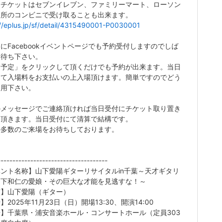
。チケットはセブンイレブン、ファミリーマート、ローソン
近所のコンビニで受け取ることも出来ます。
/
/eplus.
jp/sf/d
etail/4
3154900
01-P003
0001
にFacebookイベントページでも予約受付しますのでしば
お待ち下さい。
加予定」をクリックして頂くだけでも予約が出来ます。当日
にて入場料をお支払いの上入場頂けます。簡単ですのでどう
利用下さい。
のメッセージでご連絡頂ければ当日受付にチケット取り置き
て頂きます。当日受付にて清算で結構です。
の多数のご来場をお待ちしております。
-------------------------------------
ント名称】山下愛陽ギターリサイタルin千葉～天才ギタリ
山下和仁の愛娘・その巨大な才能を見逃すな！～
演】山下愛陽（ギター）
】2025年11月23日（日）開場13:30、開演14:00
】千葉県・浦安音楽ホール・コンサートホール（定員303