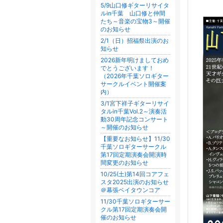
5/9山口修ギターリサイタ
ルin千葉 山口修と仲間
たち～音楽の宝物3～開催
のお知らせ
2/1（日）招福祭出演のお
知らせ
2026新年明けましておめ
でとうございます！
（2026年千葉ソロギター
サークルイベント開催案
内）
3/1宮下祥子ギターリサイ
タルin千葉Vol.2～演奏活
動30周年記念コンサート
～開催のお知らせ
【重要なお知らせ】11/30
千葉ソロギターサークル
第17回定期演奏会開演時
間変更のお知らせ
10/25(土)第14回コアフェ
スタ2025出演のお知らせ
＠幕張ベイタウンコア
11/30千葉ソロギターサー
クル第17回定期演奏会開
催のお知らせ