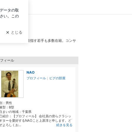
ログイン
ル公式ブログ2
すがプロやプロを目指す若手も多数在籍。コンサ
フィール
NAO
プロフィール
｜
ピグの部屋
別：
男性
液型：
B型
住まいの地域：
千葉県
己紹介：【プロフィール】 会社員の傍らクラシッ
ギターを愛好するNAOこと上原淳と申します。ど
ぞよろしくお...
続きを見る