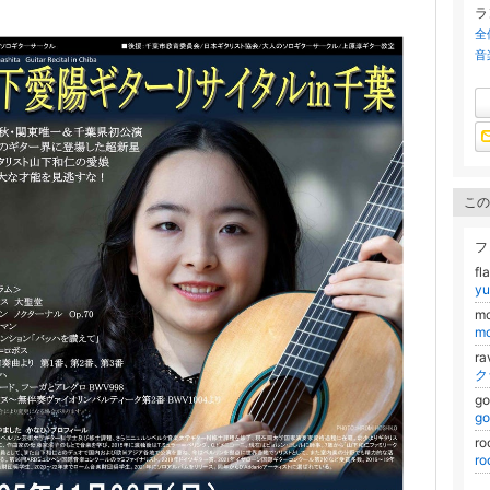
ラ
全
音
この
フ
f
yu
m
m
r
ク
g
g
r
r