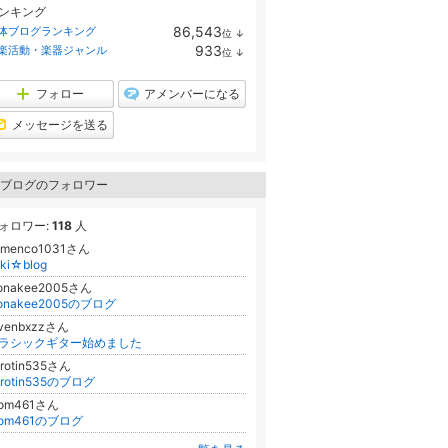
ンキング
86,543
体ブログランキング
位
↓
ラ
933
楽活動・楽器ジャンル
位
↓
ン
ラ
キ
ン
ン
キ
フォロー
アメンバーになる
グ
ン
下
グ
メッセージを送る
降
下
降
ブログのフォロワー
ォロワー:
118
人
lamenco1031さん
ki☆blog
onakee2005さん
onakee2005のブログ
avenbxzzさん
ラシックギター始めました
orotin535さん
orotin535のブログ
oom461さん
oom461のブログ