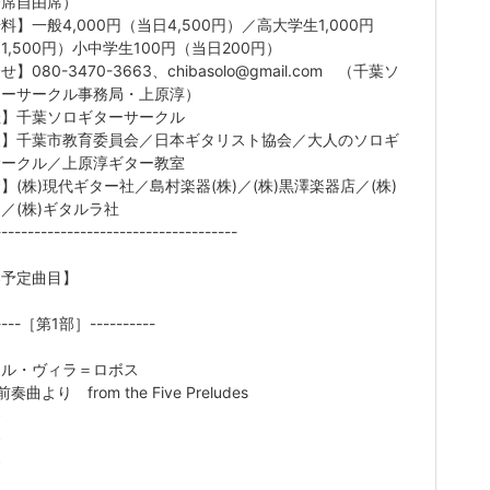
全席自由席）
料】一般4,000円（当日4,500円）／高大学生1,000円
1,500円）小中学生100円（当日200円）
】080-3470-3663、chibasolo@gmail.com （千葉ソ
ターサークル事務局・上原淳）
催】千葉ソロギターサークル
援】千葉市教育委員会／日本ギタリスト協会／大人のソロギ
サークル／上原淳ギター教室
】(株)現代ギター社／島村楽器(株)／(株)黒澤楽器店／(株)
／(株)ギタルラ社
-------------------------------------
奏予定曲目】
-----［第1部］----------
トル・ヴィラ＝ロボス
奏曲より from the Five Preludes
番
番
番