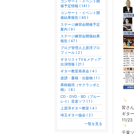
コンサート・イベント開
催予定情報 ( 141 )
コンサート・イベント開
催結果報告 ( 40 )
ステージ練習会開催予定
案内 ( 9 )
ステージ練習会開催結果
報告 ( 47 )
ブログ管理人上原淳プロ
フィール ( 2 )
ギタリストTV＆メディア
出演情報 ( 21 )
ギター教室発表会 ( 4 )
楽譜・書籍・出版物 ( 1 )
果樹栽培（サクランボと
桃） ( 8 )
CD・DVD・BD（ブルー
レイ）音楽ソフ ( 1 )
皆さ
上原淳ギター教室 ( 4 )
ギター
埼玉ギター協会 ( 2 )
11/
一覧を見る
千葉