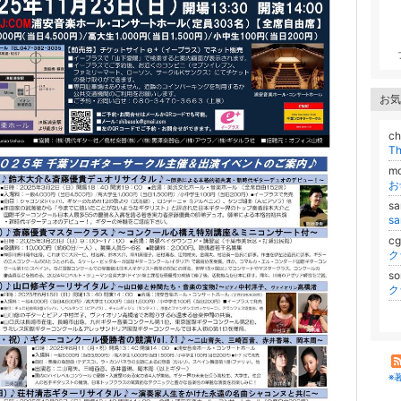
お気
ch
Th
m
お
s
cg
ク
so
ク
※