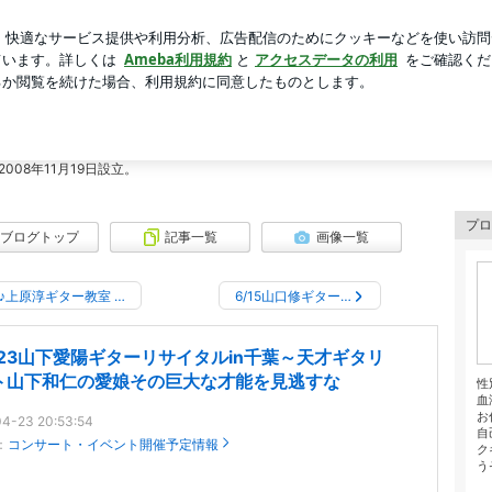
を考えたそうめん
芸能人ブログ
人気ブログ
新規登録
下和仁の愛娘その巨大な才能を見逃すな | 千葉ソロギターサーク
ル公式ブログ2
ソロ演奏を趣味とする愛好家団体千葉ソロギターサークルです。アマチュア主体で
08年11月19日設立。
プロ
ブログトップ
記事一覧
画像一覧
♪上原淳ギター教室 …
6/15山口修ギター…
1/23山下愛陽ギターリサイタルin千葉～天才ギタリ
ト山下和仁の愛娘その巨大な才能を見逃すな
性
血
お
4-23 20:53:54
自
：
コンサート・イベント開催予定情報
ク
う