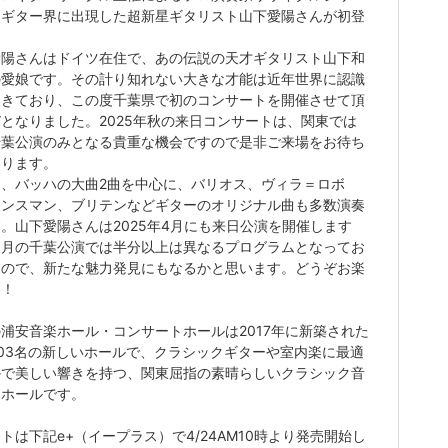
、ギター界に出現した超新星ギタリスト山下愛陽さんが初登
愛陽さんはドイツ在住で、あの伝説の天才ギタリスト山下和
の愛娘です。その計り知れない大きな才能は近年世界に認識
てきており、この度千葉県で初のコンサートを開催させて頂
となりました。2025年秋の来日コンサートは、関東では
千葉公演のみとなる貴重な機会ですので是非ご来場をお待ち
おります。
は、バッハの大曲2曲を中心に、バリオス、ヴィラ＝ロボ
タンスマン、ブリテンなどギターのオリジナル曲も多数演奏
。山下愛陽さんは2025年4月にも来日公演を開催します
1月の千葉公演では半分以上は異なるプログラムとなってお
すので、新たな魅力発見にもなるかと思います。どうぞお楽
に！
浦安音楽ホール・コンサートホールは2017年に新築された
03名の新しいホールで、クラシックギターや室内楽に最適
かで美しい響きを持つ、関東屈指の素晴らしいクラシック音
用ホールです。
トは下記e+（イープラス）で4/24AM10時より発売開始し