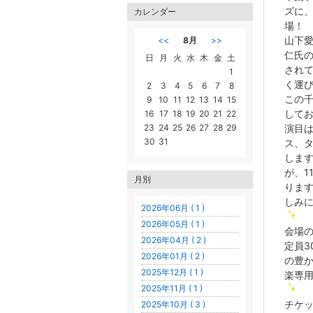
ズに
カレンダー
場！
山下
<<
8月
>>
仁氏
日
月
火
水
木
金
土
され
1
く運び
2
3
4
5
6
7
8
この
9
10
11
12
13
14
15
して
16
17
18
19
20
21
22
23
24
25
26
27
28
29
演目
30
31
ス、
します
が、1
月別
りま
しみ
2026年06月 ( 1 )
2026年05月 ( 1 )
会場の
2026年04月 ( 2 )
定員3
2026年01月 ( 2 )
の豊
2025年12月 ( 1 )
楽専
2025年11月 ( 1 )
チケッ
2025年10月 ( 3 )