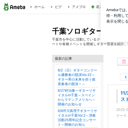
ホーム
ピグ
アメブロ
若乃花 食べやすさ
11/23山下愛陽ギターリサイタルin千葉～天才ギタリスト山
千葉ソロギターサーク
千葉市を中心に活動しているクラシックギターの
ートや各種イベントを開催しギター音楽を紹介。20
最新の記事
8/2（日）ギターコンクー
ル優勝者の競演Vol.22～
ギター界の未来を担う俊
英奏者の競演！～
6/27村治奏一ギターリサ
1
イタルin千葉～スペイン
ス
からラテンアメリカへ～
開催のお知らせ
2025-0
6/6坪川真理子ギターリサ
イタルin千葉Vol.2～演奏
テーマ
活動25周年記念コンサー
ト～開催のお知ら