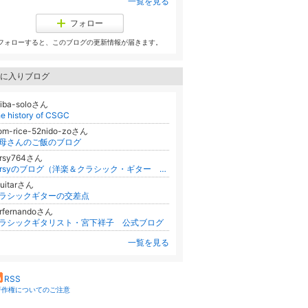
一覧を見る
フォロー
フォローすると、このブログの更新情報が届きます。
に入りブログ
iba-soloさん
e history of CSGC
om-rice-52nido-zoさん
母さんのご飯のブログ
arsy764さん
sarsyのブログ（洋楽＆クラシック・ギター ディスクジョッキー）
uitarさん
ラシックギターの交差点
rfernandoさん
ラシックギタリスト・宮下祥子 公式ブログ
一覧を見る
RSS
著作権についてのご注意