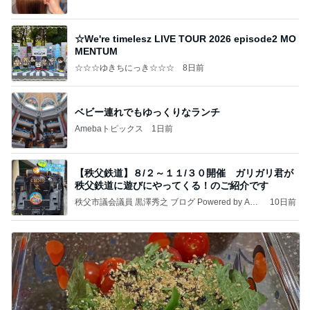
☆We're timelesz LIVE TOUR 2026 episode2 MO
MENTUM
☆☆☆ゆきちにっき☆☆☆
8日前
ベビー連れでもゆっくりなランチ
Amebaトピックス
1日前
【秩父鉄道】８/２～１１/３０開催 ガリガリ君が
秩父鉄道に遊びにやってくる！のご紹介です
秩父市議会議員 黒澤秀之 ブログ Powered by Ame
10日前
ba