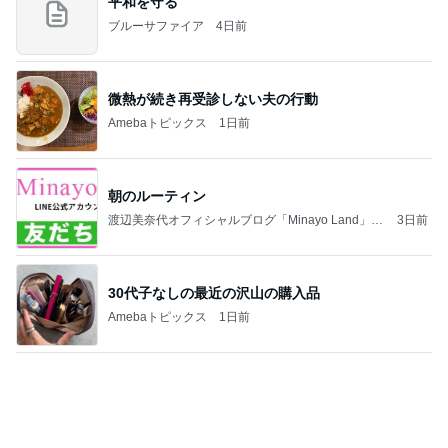
微熱が続き再受診しない夫の行動
Amebaトピックス
1日前
朝のルーティン
渡辺美奈代オフィシャルブログ「Minayo Land」P
3日前
owered by Ameba
30代子なしの最近の沢山の購入品
Amebaトピックス
1日前
義母も義妹もクズすぎる！
義実家3世代同居やめました。
2日前