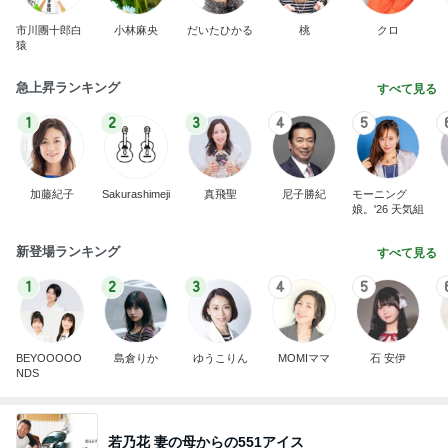
市川團十郎白
小林麻央
だいたひかる
桃
クロ
猿
急上昇ランキング
すべて見る
1
2
3
4
5
加藤紀子
Sakurashimeji
真飛聖
尼子勝紀
モーニング
娘。'26 天気組
新登場ランキング
すべて見る
1
2
3
4
5
BEYOOOOO
島倉りか
ゆうこりん
MOMIママ
石 安伊
NDS
若乃花 妻の母からの551アイス