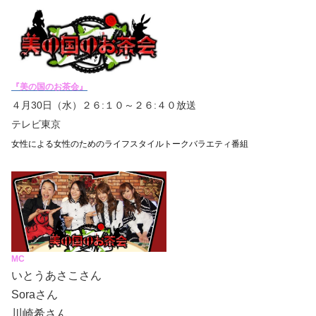
『美の国のお茶会』
４月
30
日（水）２６
:
１０～２６
:
４０放送
テレビ東京
女性による女性のためのライフスタイルトークバラエティ番組
MC
いとうあさこさん
Soraさん
川崎希さん