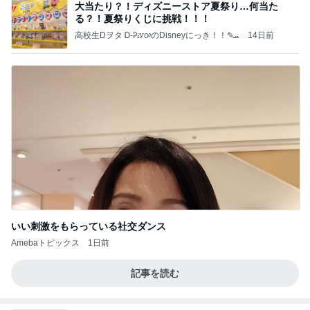
大当たり？！ディズニーストア夏祭り…何当た
る？！夏祭りくじに挑戦！！！
高校生Dヲタ Ꭰ-ᎮꭵꭹꭴのDisneyにっき！！✎ܚ
14日前
いい刺激をもらっている社交ダンス
Amebaトピックス
1日前
記事を読む