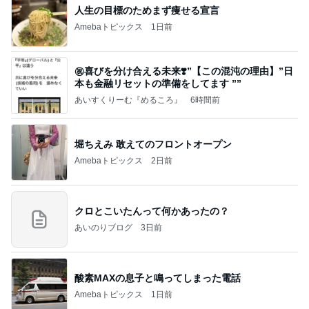
人生の目標のためまず痩せる宣言
Amebaトピックス
1日前
㊗️喜びを分け合える未来❣️”【この混沌の理由】”⽇
本も⾦融リセットの準備をしてます ””
あいすくりーむ『めるころ』
6時間前
堀ちえみ 敢えてのフロントオープン
Amebaトピックス
2日前
クロとこいたんって何かあったの？
あいのりブログ
3日前
酸素MAXの息子と鳴ってしまった電話
Amebaトピックス
1日前