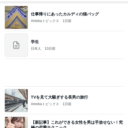
TVを見て大騒ぎする長男の旅行
Amebaトピックス
1日前
【新記事】これができる女性を男は手放せない！究
極の恋愛テクニック
クノタチホオフィシャルブログ「恋学・性学研究
3日前
室」Powered by Ameba
だいた 息子がチッコイ表紙の雑誌
Amebaトピックス
18時間前
ご冥福をお祈り申し上げます
松村和子オフィシャルブログ「明日元気にな～れ」
8日前
Powered by Ameba
井上 セーラームーンミュージカル鑑賞