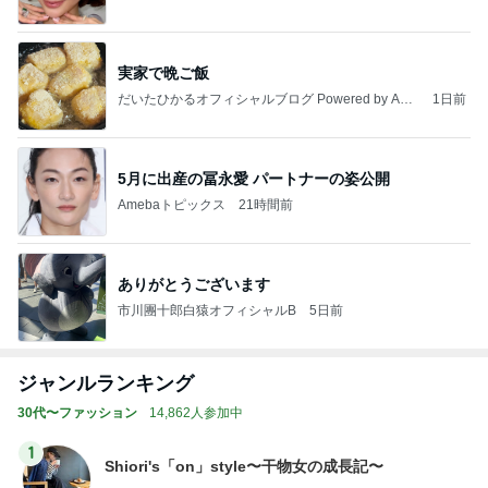
実家で晩ご飯
だいたひかるオフィシャルブログ Powered by Ame
1日前
ba
5月に出産の冨永愛 パートナーの姿公開
Amebaトピックス
21時間前
ありがとうございます
市川團十郎白猿オフィシャルB
5日前
ジャンルランキング
30代〜ファッション
14,862人参加中
1
Shiori's「on」style〜干物女の成長記〜