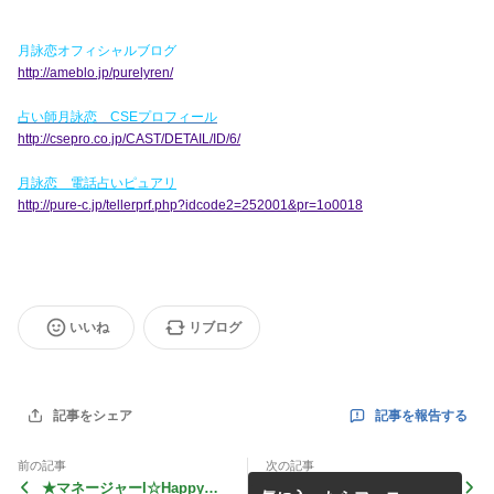
月詠恋オフィシャルブログ
http://ameblo.jp/purelyren/
占い師月詠恋 CSEプロフィール
http://csepro.co.jp/CAST/DETAIL/ID/6/
月詠恋 電話占いピュアリ
http://pure-c.jp/tellerprf.php?idcode2=252001&pr=1o0018
いいね
リブログ
記事を報告する
記事をシェア
前の記事
次の記事
★マネージャーI☆Happy B
CSEプロダクション：所属