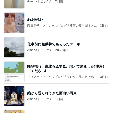
Amebaトピックス
2日前
わあ喉は‥
藤田朋子オフィシャルブログ「笑顔の種と眠る犬」
3日前
Powered by Ameba
仕事前に粗供養でもらったケーキ
Amebaトピックス
20時間前
能登揺れ、東北も⚠️夢見が増えて来ました❗️注意し
てください❗️
マリアオフィシャルブログ「ひむかの風にさそわれ
3日前
て」Powered by Ameba
娘から送られてきた面白い写真
Amebaトピックス
1日前