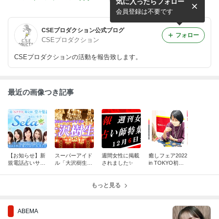
気に入ったらフォロー
irthday★
タレント紹介『夢音(むお
ん)』先生
会員登録は不要です
CSEプロダクション公式ブログ
フォロー
CSEプロダクション
CSEプロダクションの活動を報告致します。
最近の画像つき記事
【お知らせ】新
スーパーアイド
週間女性に掲載
癒しフェア2022
規電話占いサイ
ル「大沢樹生」
されました✨
in TOKYO初出
ト サービス開
さんと対談！
展！
始のお知らせ
もっと見る
ABEMA