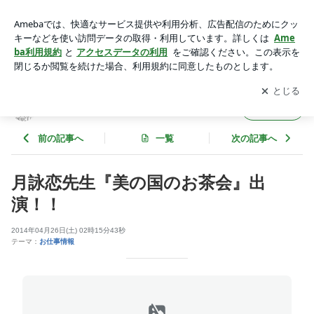
月詠恋先生『美の国のお茶会』出演！！ | CSEプロダクション
公式ブログ
アプリをダウンロードして
ブログの更新通知
を受け取りまし
開く
ょう。
CSEプロダクション公式ブログ
フォロー
前の記事へ
一覧
次の記事へ
月詠恋先生『美の国のお茶会』出
演！！
2014年04月26日(土) 02時15分43秒
テーマ：
お仕事情報