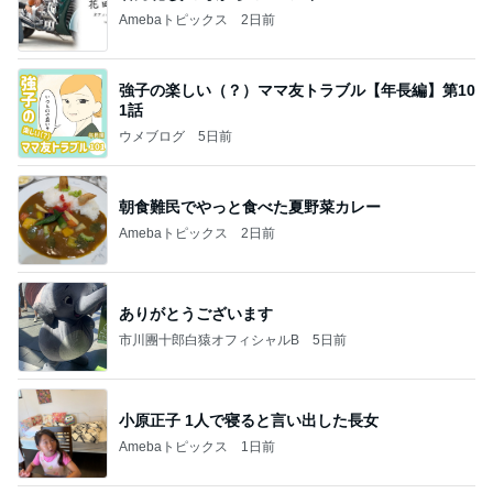
Amebaトピックス
2日前
強子の楽しい（？）ママ友トラブル【年長編】第10
1話
ウメブログ
5日前
朝食難民でやっと食べた夏野菜カレー
Amebaトピックス
2日前
ありがとうございます
市川團十郎白猿オフィシャルB
5日前
小原正子 1人で寝ると言い出した長女
Amebaトピックス
1日前