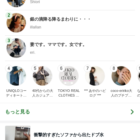
Shiori
2
銀の滴降る降るまわりに・・・
illallan
3
妻です。ママです。女です。
eri.
4
5
6
7
8
UNIQLOコー
40代からの大
TOKYO REAL
*** あやのハピ
coco-eririko大
ディネート日
人カジュアル
CLOTHES 大
ログ ***
人のプチプラ
記
を品良く着こ
人世代のリア
mixコーデ
なすファッシ
ルクローズ
ョンブログ
もっと見る
衝撃的すぎたソファから出たドブ水