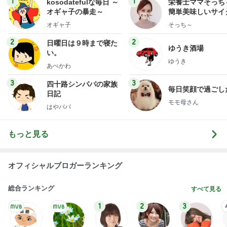
1
1
kosodatefulな毎日 ～
栄養士ママそっち
オギャ子の暴走～
簡単美味しいサイ
献立
オギャ子
そっち～
2
2
日曜日は９時まで寝た
ゆうき酒場
い。
ゆうき
あべかわ
3
3
四十路シンパパの家族
毎日笑顔で過ごし
日記
モモ母さん
はやパパ
もっと見る
オフィシャルブロガーランキング
総合ランキング
すべて見る
1
2
3