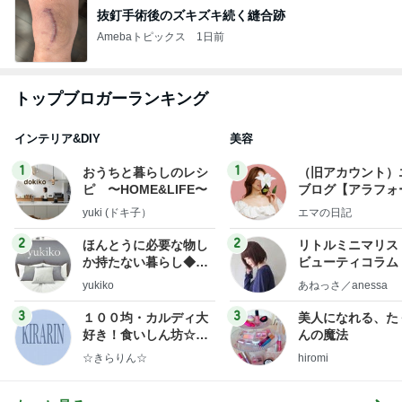
抜釘手術後のズキズキ続く縫合跡
Amebaトピックス
1日前
トップブロガーランキング
インテリア&DIY
美容
1
1
おうちと暮らしのレシ
（旧アカウント）
ピ 〜HOME&LIFE〜
ブログ【アラフォ
社売却セカンドラ
yuki (ドキ子）
エマの日記
フ】
2
2
ほんとうに必要な物し
リトルミニマリス
か持たない暮らし◆Ke
ビューティコラム 
ep Life Simple◆〜イ
little minimalist'
yukiko
あねっさ／anessa
ンテリアのきろく〜
uty colum
3
3
１００均・カルディ大
美人になれる、た
好き！食いしん坊☆き
んの魔法
らりん☆のブログ
☆きらりん☆
hiromi