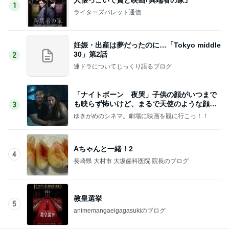
1
ライターズパレット通信
妊娠・出産は夢だったのに…「Tokyo middle
30」第2話
2
連ドラについてじっくり語るブログ
「ナイトボーン 夜哭」子供の顔がいつまで
も映らず怖いけど、まるで天使のような顔の
3
赤ちゃんでした。
ゆきがめのシネマ。劇場に映画を観に行こっ！！
Aちゃんと一緒！2
4
長崎県 大村市 大坂歯科医院 院長のブログ
教皇選挙
5
animemangaeigagasukiのブログ