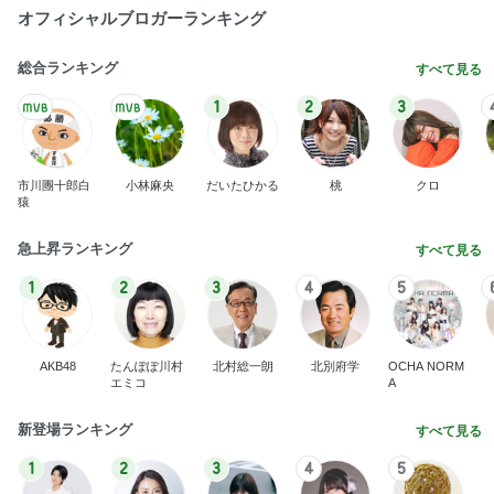
オフィシャルブロガーランキング
総合ランキング
すべて見る
1
2
3
市川團十郎白
小林麻央
だいたひかる
桃
クロ
猿
急上昇ランキング
すべて見る
1
2
3
4
5
AKB48
たんぽぽ川村
北村総一朗
北別府学
OCHA NORM
エミコ
A
新登場ランキング
すべて見る
1
2
3
4
5