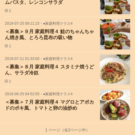
ムパスタ、レンコンサラダ
2
2019-07-25 09:11:15
・
●家庭料理クラス4
＜募集＞９月 家庭料理４ 鮭のちゃんちゃ
ん焼き風、とろろ昆布の吸い物
1
2019-07-11 01:33:00
・
●家庭料理クラス4
＜募集＞８月 家庭料理４ スタミナ焼うど
ん、サラダ冷奴
1
2019-06-25 04:52:05
・
●家庭料理クラス4
＜募集＞７月 家庭料理４ マグロとアボカ
ドのポキ風、トマトと卵の油炒め
1
ページ（全
2
ページ中）