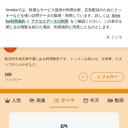
●家庭料理クラス4｜クッキングライフnukunukuのブログ
アプリをダウンロードして
ブログの更新通知
を受け取りまし
開く
ょう。
クッキングライフnukunukuのブログ
新潟市中央区東中通にある料理教室です。 レッスンお知らせ、出来事、スタ
ッフのつぶやきなど。
169
フォロー
フォロワー
人気
画像
テーマ
年月
動画