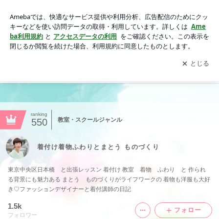
├着物マイサイズワークショップ募集案内｜着付け着物ふわり
とまとう ものづくり
アプリをダウンロードして
ブログの更新通知
を受け取りまし
開く
ょう。
ranking
教室・スクールジャンル
550
着付け着物ふわりとまとう ものづくり
東京中央区日本橋 と出張レッスン 着付け 教室 着物 ふわり と 作られ
る背景にも魅力ある まとう ものづくりがライフワークの 着物も洋服も大好
き♡ファッションデザイナーと着付講師の日記
1.5k
フォロー
フォロワー