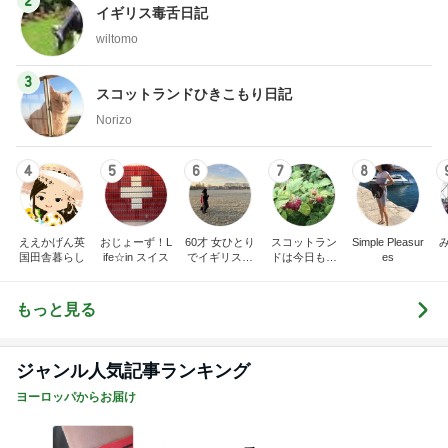
2
イギリス毒舌日記
wiltomo
3
スコットランドひきこもり日記
Norizo
4
5
6
7
8
ええかげん英
おじょーず！L
60才 女ひとり
スコットラン
Simple Pleasur
国田舎暮らし
ife☆in スイス
でイギリスに
ドは今日も曇
es
移住
り空
もっと見る
ジャンル人気記事ランキング
ヨーロッパからお届け