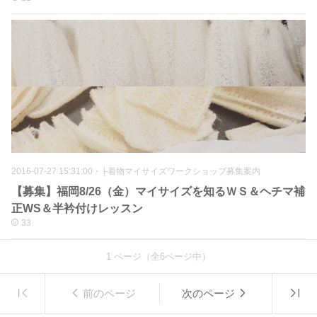
2016-07-27 15:31:00
・
├着物マイサイズワークショップ募集案内
【募集】福岡8/26（金）マイサイズを知るＷＳ＆ヘチマ補
正WS＆半衿付けレッスン
33
1
ページ（全
6
ページ中）
前のページ
次のページ