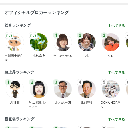
オフィシャルブロガーランキング
総合ランキング
すべて見る
1
2
3
市川團十郎白
小林麻央
だいたひかる
桃
クロ
猿
急上昇ランキング
すべて見る
1
2
3
4
5
AKB48
たんぽぽ川村
北村総一朗
北別府学
OCHA NORM
エミコ
A
新登場ランキング
すべて見る