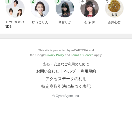
1
2
3
4
5
BEYOOOOO
ゆうこりん
島倉りか
石 安伊
蒼井心音
NDS
This site is protected by reCAPTCHA and
the Google
Privacy Policy
and
Terms of Service
apply.
安心・安全なご利用のために
お問い合わせ
ヘルプ
利用規約
アクセスデータの利用
特定商取引法に基づく表記
© CyberAgent, Inc.