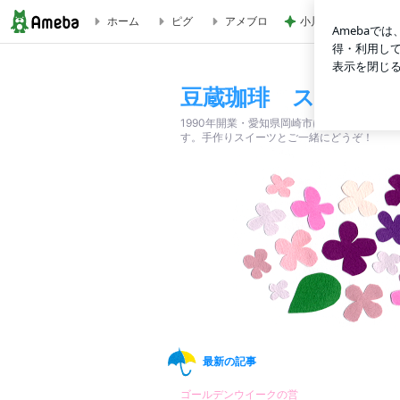
ホーム
ピグ
アメブロ
小川菜摘 可愛いピ
豆蔵珈琲 スタッフブログ
豆蔵珈琲 スタッフ
1990年開業・愛知県岡崎市にある、自家
す。手作りスイーツとご一緒にどうぞ！
最新の記事
ゴールデンウイークの営