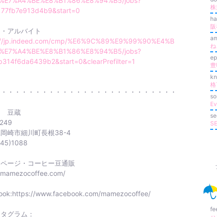
%E7%A4%BE%E8%B1%86%E8%94%B5/jobs?
株
177fb7e913d4b9&start=0
ha
ト・アルバイト
a
://jp.indeed.com/cmp/%E6%9C%89%E9%99%90%E4%B
ね
%E7%A4%BE%E8%B1%86%E8%94%B5/jobs?
e
b314f6da6439b2&start=0&clearPrefilter=1
k
格
・・・・・・・・・・・・・・・・・・・・・・・・・・・
so
通 豆蔵
se
1249
S
岡崎市細川町長根38-4
45)1088
ムページ・コーヒー豆通販
//mamezocoffee.com/
ook:https://www.facebook.com/mamezocoffee/
fe
スタグラム：