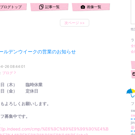
ブログトップ
記事一覧
画像一覧
次ページ
>>
性
ラ
全
ールデンウイークの営業のお知らせ
会
4-26 08:44:01
：
ブログ
７日（木） 臨時休業
８日（金） 定休日
ともよろしくお願いします。
フ
s
s
ッフ募集中です。
員
ji
://jp.indeed.com/cmp/%E6%9C%89%E9%99%90%E4%B
do