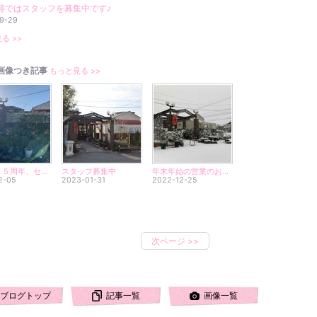
琲ではスタッフを募集中です♪
9-29
る >>
画像つき記事
もっと見る >>
豆蔵も２５周年、セール中です！
スタッフ募集中
年末年始の営業のお知らせ
2-05
2023-01-31
2022-12-25
次ページ
>>
ブログトップ
記事一覧
画像一覧