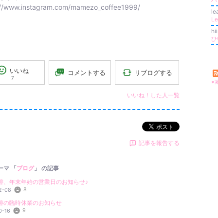
://www.instagram.com/mamezo_coffee1999/
l
L
hi
いいね
リブログする
コメントする
7
※
いいね！した人一覧
ポスト
記事を報告する
ーマ 「
ブログ
」 の記事
琲、年末年始の営業日のお知らせ♪
8
2-08
琲の臨時休業のお知らせ
9
0-16