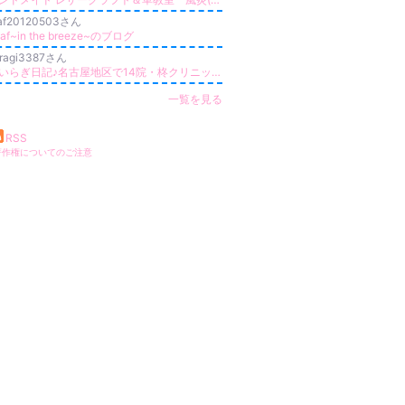
eaf20120503さん
eaf~in the breeze~のブログ
iragi3387さん
ひいらぎ日記♪名古屋地区で14院・柊クリニックグループ
更新
一覧を見る
RSS
著作権についてのご注意