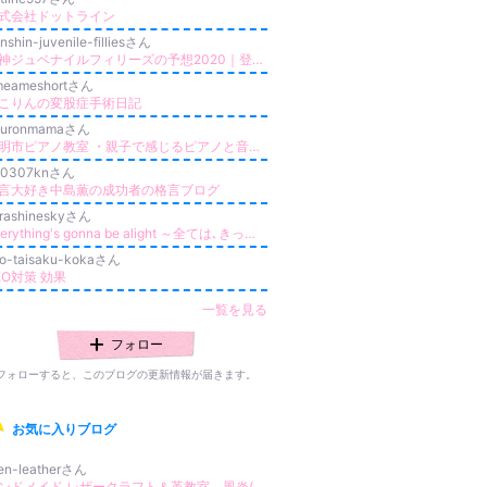
式会社ドットライン
nshin-juvenile-filliesさん
阪神ジュベナイルフィリーズの予想2020｜登録馬・出走馬・軸馬データ速報
meameshortさん
こりんの変股症手術日記
puronmamaさん
豊明市ピアノ教室 ・親子で感じるピアノと音楽・リトミック！
n0307knさん
言大好き中島薫の成功者の格言ブログ
rashineskyさん
Everything's gonna be alight ～全ては､きっと､上手くいく～
o-taisaku-kokaさん
EO対策 効果
一覧を見る
フォロー
フォローすると、このブログの更新情報が届きます。
お気に入りブログ
en-leatherさん
ハンドメイド レザークラフト＆革教室 風炎(フェーン)