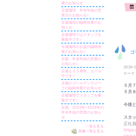
業のお知らせ
豆蔵珈琲、年末年始の営
業日のお知らせ♪
豆蔵珈琲の臨時休業のお
知らせ
豆蔵珈琲ではスタッフを
募集中です♪
豆蔵珈琲のお盆の臨時休
業のお知らせ♪
ゴ
豆蔵、年末年始の営業の
お知らせ♪
2026-0
豆蔵も２５周年、セール
テーマ
中です！
豆蔵のゴールデンウイー
５月
クの臨時休業のお知らせ
５月
豆蔵珈琲でスタッフを募
集中です♪
今後
豆蔵、2023年~2024年の
年末年始の営業のお知ら
スタ
せ
正社
一覧を見る
https
画像一覧を見る