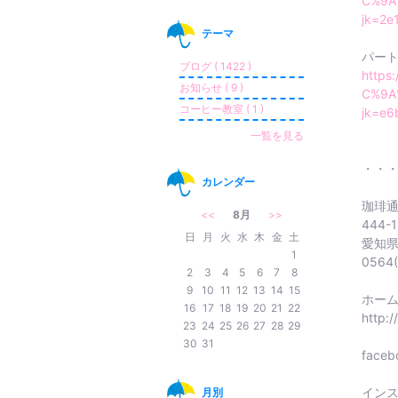
C%9A
jk=2e
テーマ
パー
ブログ ( 1422 )
https
お知らせ ( 9 )
C%9A
コーヒー教室 ( 1 )
jk=e6
一覧を見る
・・
カレンダー
珈琲
<<
8月
>>
444-
日
月
火
水
木
金
土
愛知県
1
0564(
2
3
4
5
6
7
8
9
10
11
12
13
14
15
ホー
16
17
18
19
20
21
22
http:
23
24
25
26
27
28
29
30
31
faceb
イン
月別