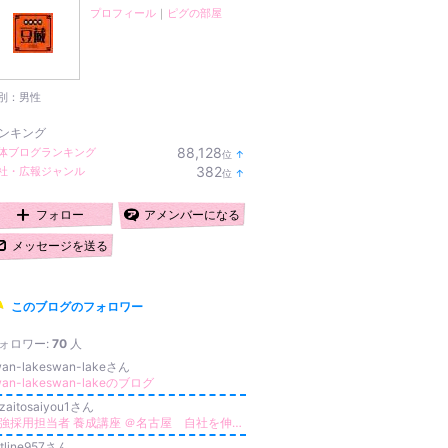
プロフィール
｜
ピグの部屋
別：
男性
ンキング
88,128
体ブログランキング
位
↑
ラ
382
社・広報ジャンル
位
↑
ン
ラ
キ
ン
ン
キ
フォロー
アメンバーになる
グ
ン
上
グ
メッセージを送る
昇
上
昇
このブログのフォロワー
ォロワー:
70
人
wan-lakeswan-lakeさん
wan-lakeswan-lakeのブログ
nzaitosaiyou1さん
最強採用担当者 養成講座 ＠名古屋 自社を伸ばす採用担当者になろう
tline957さん