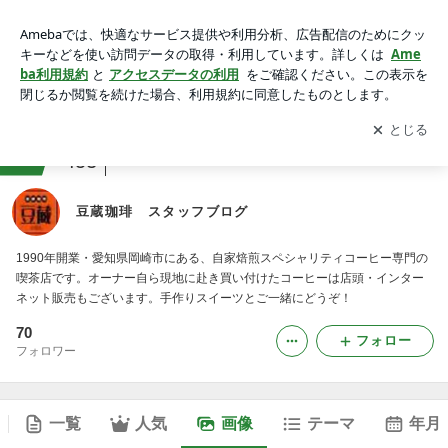
豆蔵珈琲 スタッフブログの画像
アプリをダウンロードして
ブログの更新通知
を受け取りまし
開く
ょう。
ranking
会社・広報ジャンル
453
豆蔵珈琲 スタッフブログ
1990年開業・愛知県岡崎市にある、自家焙煎スペシャリティコーヒー専門の
喫茶店です。オーナー自ら現地に赴き買い付けたコーヒーは店頭・インター
ネット販売もございます。手作りスイーツとご一緒にどうぞ！
70
フォロー
フォロワー
一覧
人気
画像
テーマ
年月