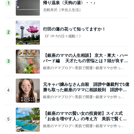
帰り温泉〈天狗の湯〉・・♪
1
北軽井沢［半住人生活］
行田の蓮の花って知ってますか！
2
《ｸﾞｯﾀｰﾅの日々感動！》
【銀座のママの人生相談】 京大・東大・ハー
バード編 天才たちの苦悩とは？頭が良すぎ
3
て悩む人
銀座のママブログ✨美肌で開運✨銀座ママが作った
化粧品✨銀座クラブ高嶋25歳で開店✨高嶋りえ子
お着物でエルメス バーキン コーデ
元キャバ嬢みなさん自殺 誹謗中傷裁判で1億
勝ち取った銀座のママに相談殺到 誹謗中傷
4
は正義じゃない
銀座のママブログ✨美肌で開運✨銀座ママが作った
化粧品✨銀座クラブ高嶋25歳で開店✨高嶋りえ子
お着物でエルメス バーキン コーデ
【銀座のママの賢い女の投資術】スイス式
「お金を増やす人」の考え方 美肌で賢く金
5
運UP これが正解
銀座のママブログ✨美肌で開運✨銀座ママが作った
化粧品✨銀座クラブ高嶋25歳で開店✨高嶋りえ子