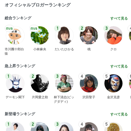
オフィシャルブロガーランキング
総合ランキング
すべて見る
1
2
3
市川團十郎白
小林麻央
だいたひかる
桃
クロ
猿
急上昇ランキング
すべて見る
1
2
3
4
5
デーモン閣下
片岡愛之助
林下清志(ビッ
沢田聖子
金沢克彦
グダディ)
新登場ランキング
すべて見る
1
2
3
4
5