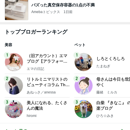
バズった真空保存容器の1点の不満
Amebaトピックス
1日前
トップブロガーランキング
美容
ペット
1
1
（旧アカウント）エマ
しろとくろしろ
ブログ【アラフォー会
たまねぎ
社売却セカンドライ
エマの日記
フ】
2
2
リトルミニマリストの
母さんは今日も世
ビューティコラム The
やく
little minimalist's bea
あねっさ／anessa
藤緒 ミルカ
uty colum
3
3
美人になれる、たくさ
白柴 『きなこ』 
んの魔法
楽ブログ
hiromi
ひろ☆みき