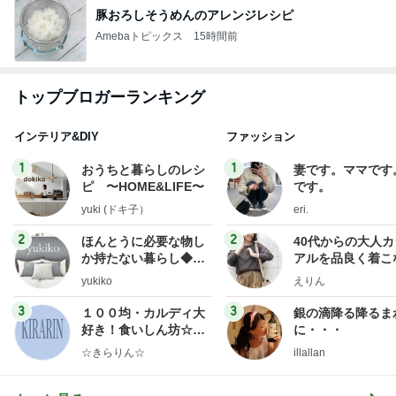
豚おろしそうめんのアレンジレシピ
Amebaトピックス
15時間前
トップブロガーランキング
インテリア&DIY
ファッション
1
1
おうちと暮らしのレシ
妻です。ママです
ピ 〜HOME&LIFE〜
です。
yuki (ドキ子）
eri.
2
2
ほんとうに必要な物し
40代からの大人
か持たない暮らし◆Ke
アルを品良く着こ
ep Life Simple◆〜イ
ファッションブロ
yukiko
えりん
ンテリアのきろく〜
3
3
１００均・カルディ大
銀の滴降る降るま
好き！食いしん坊☆き
に・・・
らりん☆のブログ
☆きらりん☆
illallan