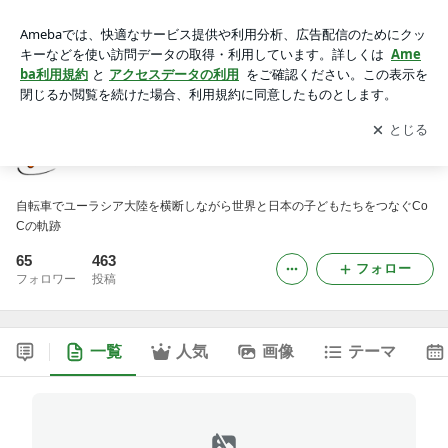
ココからはじまる。ココから繋がる。
アプリをダウンロードして
ブログの更新通知
を受け取りまし
開く
ょう。
ココからはじまる。ココから繋がる。
自転車でユーラシア大陸を横断しながら世界と日本の子どもたちをつなぐCo
Cの軌跡
65
463
フォロー
フォロワー
投稿
一覧
人気
画像
テーマ