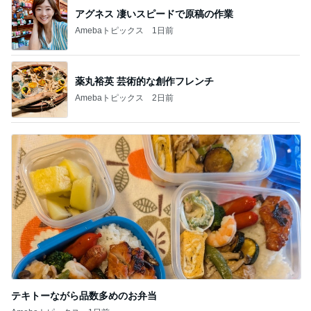
記事を読む
皆が羨む大学に25年勤めた幸運
Amebaトピックス
1日前
50cm近く増えていた私のウエスト
Amebaトピックス
1日前
仕事で発見した12種類もあるプリン
Amebaトピックス
1日前