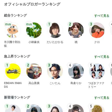
オフィシャルブロガーランキング
総合ランキング
すべて見る
1
2
3
市川團十郎白
小林麻央
だいたひかる
桃
クロ
猿
急上昇ランキング
すべて見る
1
2
3
4
5
EBiDAN 39&Ki
高山善廣
こいたん
島倉りか
つばきファク
DS
トリー
新登場ランキング
すべて見る
1
2
3
4
5