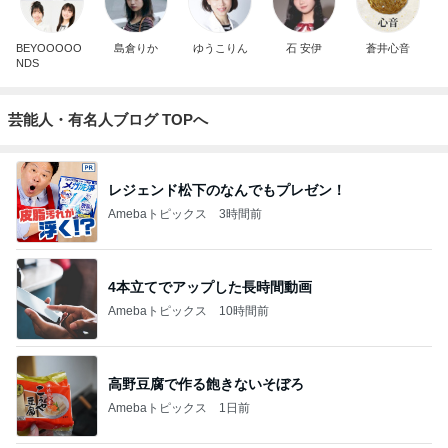
BEYOOOOO
島倉りか
ゆうこりん
石 安伊
蒼井心音
NDS
芸能人・有名人ブログ TOPへ
レジェンド松下のなんでもプレゼン！
Amebaトピックス
3時間前
4本立てでアップした長時間動画
Amebaトピックス
10時間前
高野豆腐で作る飽きないそぼろ
Amebaトピックス
1日前