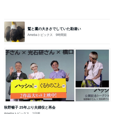
秋野暢子 25年ぶり夫婦役と再会
Amebaトピックス
1日前
記事を読む
気になっていた無料で入れる休憩所
Amebaトピックス
1日前
ジャンル人気記事ランキング
映画レビュー
たまさんのおすすめNetflixドラマ「鉄槌教