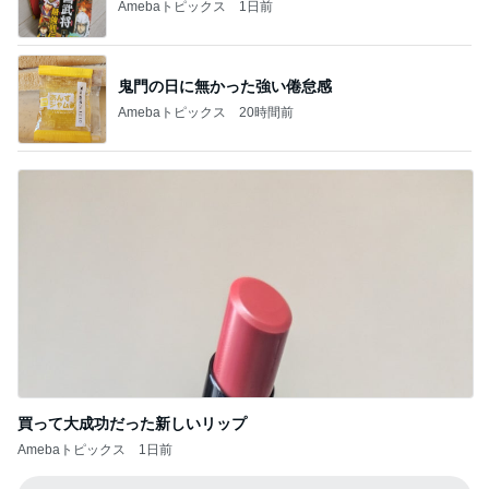
立て替えた義父の入院代の精算
Amebaトピックス
10時間前
粉瘤が出来てない毎日の重曹風呂
Amebaトピックス
1日前
ブロッコリー欲しさにやっつけなお手
Amebaトピックス
21時間前
前医が延々と始めた蝉の分布説明
Amebaトピックス
19時間前