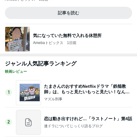
師」は、もっと見たいもっと見たい！なんで1
1
0話完？
マズル刑事
恋は動き出すけれど…「ラストノート」第4話
2
連ドラについてじっくり語るブログ
『あなたが猟奇殺人犯を裁く日』 被告人の
一挙手一投足が目の前に浮かぶリアルさ
3
むぅびぃ・とりっぷ
スペインバスクからこんにちは！診療日記＆
日常エピソード106
4
水谷孝のブログ「つれづれなるままに」
あたしンちと仕様の変わったスタンプラリー
(|| ゜Д゜)
5
ライターズパレット通信