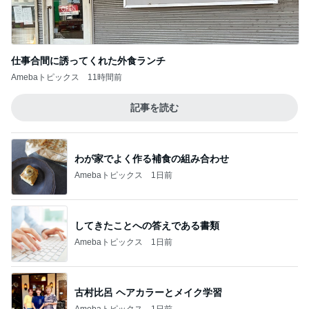
Amebaトピックス
11時間前
記事を読む
わが家でよく作る補食の組み合わせ
Amebaトピックス
1日前
してきたことへの答えである書類
Amebaトピックス
1日前
古村比呂 ヘアカラーとメイク学習
Amebaトピックス
1日前
試合に負けた後ワイワイする生徒
Amebaトピックス
13時間前