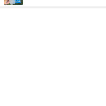
テキトーながら品数多めのお弁当
Amebaトピックス
1日前
記事を読む
秋吉久美子 友人が開いた誕生祝い
Amebaトピックス
1日前
可愛すぎてたまらないラゲージタグ
Amebaトピックス
10時間前
注目の1000円ポッキリと半額商品