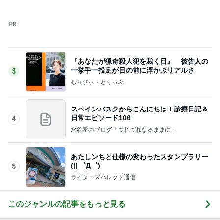
このジャンルの記事をもっと見る
神がかってる掃除機
Amebaトピックス
3時間前
すっごい濃厚なタロイモのかき氷
Amebaトピックス
2日前
毎年楽しみなお気に入りの手帳
Amebaトピックス
1日前
小倉優子 次男と観る戦国武将の約束
Amebaトピックス
1日前