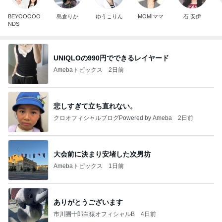
BEYOOOOO
島倉りか
ゆうこりん
MOMIママ
石 安伊
NDS
UNIQLOの990円でできるレイヤード
Amebaトピックス
2日前
悲しすぎて立ち直れない。
クロオフィシャルブログPowered by Ameba
2日前
大会前に決まり安堵した次男坊
Amebaトピックス
1日前
ありがとうございます
市川團十郎白猿オフィシャルB
4日前