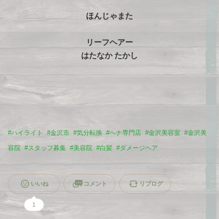
ほんじゃまた
リーフヘアー
はたなか たかし
#
ハイライト
#
金沢市
#
気分転換
#
ヘナ専門店
#
金沢美容室
#
金沢美
容院
#
スタッフ募集
#
美容院
#
白髪
#
ダメージヘア
いいね
コメント
リブログ
1