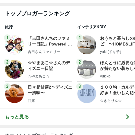
トップブロガーランキング
旅行
インテリア&DIY
1
1
「吉田さんちのファミ
おうちと暮らしの
リー日記」Powered b
ピ 〜HOME&LI
y Ameba 吉田さんファ
吉田さんファミリー
yuki (ドキ子）
ミリーオフィシャルブ
ログ
2
2
☆やまあこ☆さんのデ
ほんとうに必要な
ィズニー日記
か持たない暮らし
ep Life Simple
☆やまあこ☆
yukiko
ンテリアのきろく
3
3
日々是甘露2〜ディズニ
１００均・カルデ
ー風味〜
好き！食いしん坊
らりん☆のブログ
甘露
☆きらりん☆
もっと見る