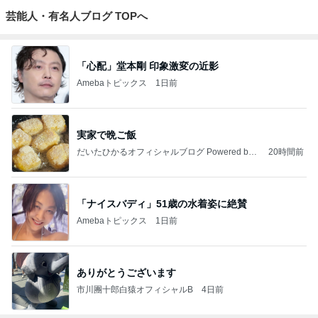
芸能人・有名人ブログ TOPへ
「心配」堂本剛 印象激変の近影
Amebaトピックス
1日前
実家で晩ご飯
だいたひかるオフィシャルブログ Powered by
20時間前
Ameba
「ナイスバディ」51歳の水着姿に絶賛
Amebaトピックス
1日前
ありがとうございます
市川團十郎白猿オフィシャルB
4日前