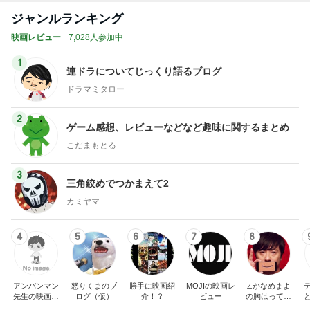
ジャンルランキング
映画レビュー
7,028人参加中
1
連ドラについてじっくり語るブログ
ドラマミタロー
2
ゲーム感想、レビューなどなど趣味に関するまとめ
こだまもとる
3
三角絞めでつかまえて2
カミヤマ
4
5
6
7
8
アンパンマン
怒りくまのブ
勝手に映画紹
MOJIの映画レ
∠かなめまよ
先生の映画講
ログ（仮）
介！？
ビュー
の胸はって行
座
け〜！自信持