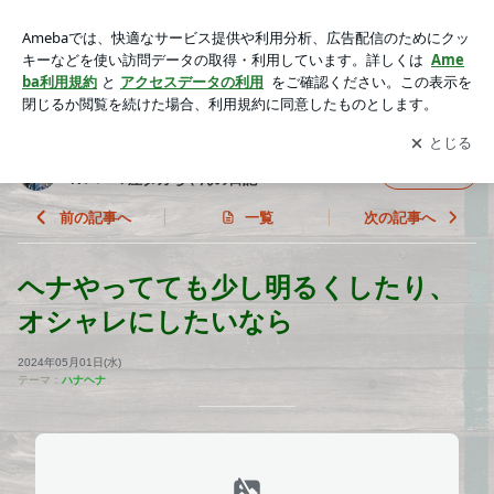
ヘナやってても少し明るくしたり、オシャレにしたいなら | 石
川県 金沢市 入江２－２５ 美容室 Leaf HAIR パーマ屋タカちゃ
アプリをダウンロードして
ブログの更新通知
を受け取りまし
開く
んの日記
ょう。
石川県 金沢市 入江２－２５ 美容室 Leaf HAI
フォロー
R パーマ屋タカちゃんの日記
前の記事へ
一覧
次の記事へ
ヘナやってても少し明るくしたり、
オシャレにしたいなら
2024年05月01日(水)
テーマ：
ハナヘナ