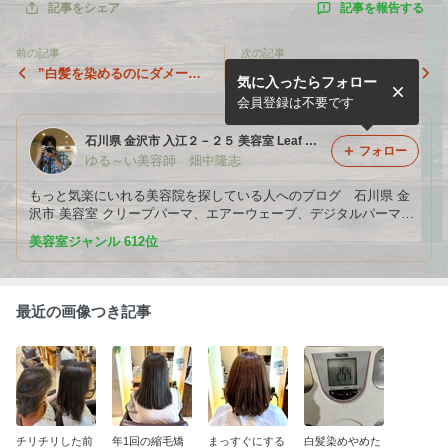
記事を報告する
記事をシェア
前の記事
次の記事
”白髪を染めるのにダメージ
白髪あっても明るい髪色にも
気に入ったらフォロー
させたくない、しみるのかぶ
っていくには
れるの嫌、ハリコシ欲しい人
会員登録は不要です
へ”
石川県 金沢市 入江２－２５ 美容室 Leaf HAIR パーマ屋タカちゃんの日記
フォロー
ゆる～い美容師 畑中隆志
もっと気楽にいれる美容院を探している人へのブログ 石川県 金
沢市 美容室 クリープパーマ、エアーウェーブ、デジタルパーマ、
DO-Sシャンプー、DO-Sトリートメント、ハナヘナ leaf hair リー
美容室ジャンル 612位
フヘアー 入江 パーマ屋タカちゃん
最近の画像つき記事
チリチリした前
年1回の縮毛矯
まっすぐにする
白髪染めやめた