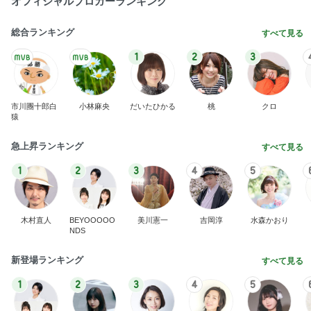
オフィシャルブロガーランキング
総合ランキング
すべて見る
1
2
3
市川團十郎白
小林麻央
だいたひかる
桃
クロ
猿
急上昇ランキング
すべて見る
1
2
3
4
5
木村直人
BEYOOOOO
美川憲一
吉岡淳
水森かおり
NDS
新登場ランキング
すべて見る
1
2
3
4
5