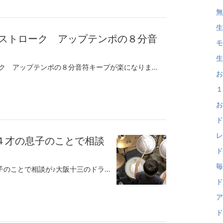
無
生
プストローク アップテンポの８分音
モ
生
●ハイハット ダウンアップストローク アップテンポの８分音符キープが楽になります♪大阪十三のドラム講師前田伸一です♪HH（ハイハット）はエッジを打つと弾みません。なのでアップテンポになると８分音符キープが辛くなります。このダウンアップストロークのテクニックはそれを解決するテクニックの一つです！！実際はひじや肩関節、肩甲骨、骨盤の動きも連動していますが、 わかりやすいように手首の動きに絞って説明しています。見ながら真似して覚えてください♪無料体験レッスンのお問い合せモーラー奏法の基礎技術初心者でもすぐできる簡単ジャズドラム脱力のコツX（旧ツイッター）tel：090-8123-6207大阪市中央区、大阪市西区、大阪市都島区、木川西、木川東大阪市福島区、大阪市北区、大阪市東成区、西中島、新北野、野中南大阪市城東区、大阪市此花区、大阪市港区、大阪市住之江区、大阪市東住吉区、東中島、東淀川区大阪市淀川区、大阪市西淀川区、田川、塚本、十三本町吹田市、東大阪市、豊中市、三国、庄内、服部、曽根池田市、茨木市、守口市、西宮市、尼崎市、高槻市、箕面市、神戸市、芦屋市、伊丹市、川西市、などからドラムレッスンにお越しいただいています。
お
１
お
ド
レ
４才の息子のことで相談
ド
毎
●先生、お久しぶりです！４才の息子のことで相談が♪大阪十三のドラム講師前田伸一です♪お母さんが８年前に習いに来られてました。レッスンはやめられてその後、結婚されておめでた♪元気な男の子にすくすくと育って今年４才。ある日のこと息子さんに 「お母さんは昔ドラムやってたのよ～カッコいいでしょう！」と何気なく見せたそうです。そうしたらすごい興味を示して「僕もやってみたい！」と＾０＾それで「先生お久しぶり～」と連絡をいただきました。生れてはじめてドラムセットの前に「立って」ドラえもんに合わせてとにかく好きに叩いてもらってます。でもしっかり音楽聞いてリズムに合わせて叩いてます♪目の前にある物をぜんぶ叩かないと気が済まないようで（笑）曲に合わせながら満遍なく叩いてたのしんでくれてます。無料体験レッスンのお問い合せモーラー奏法の基礎技術初心者でもすぐできる簡単ジャズドラム脱力のコツX（旧ツイッター）tel：090-8123-6207大阪市中央区、大阪市西区、大阪市都島区、木川西、木川東大阪市福島区、大阪市北区、大阪市東成区、西中島、新北野、野中南大阪市城東区、大阪市此花区、大阪市港区、大阪市住之江区、大阪市東住吉区、東中島、東淀川区大阪市淀川区、大阪市西淀川区、田川、塚本、十三本町吹田市、東大阪市、豊中市、三国、庄内、服部、曽根池田市、茨木市、守口市、西宮市、尼崎市、高槻市、箕面市、神戸市、芦屋市、伊丹市、川西市、などからドラムレッスンにお越しいただいています。
ド
ア
ド