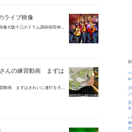
先日のライブ映像
●Lynyrd Skynande 先日のライブ映像大阪十三のドラム講師前田伸一です♪ライブはこんな感じで大変盛り上がりました！！Japanese "Lynyrd Skynyrd" Tribute Band, "Lynyrd Skynande".レーナード・スキナードのカバーバンドで「レーナード・スキナンデ」英語ネイティブの人にはわからない絶妙のネーミング（笑）終わってからおばさまに腕をさすられたその「細腕繁盛記」をご堪能ください♪無料体験レッスンのお申し込みモーラー奏法の基礎技術初心者でもすぐできる簡単ジャズドラム脱力のコツtel:090-8123-6207スマホから番号タップで直接つながります。X（旧ツイッター）大阪市中央区、大阪市西区、大阪市都島区、木川西、木川東大阪市福島区、大阪市北区、大阪市東成区、西中島、新北野、野中南大阪市城東区、大阪市此花区、大阪市港区、大阪市住之江区、大阪市東住吉区、東中島、東淀川区大阪市淀川区、大阪市西淀川区、田川、塚本、十三本町吹田市、東大阪市、豊中市、三国、庄内、服部、曽根池田市、茨木市、守口市、西宮市、尼崎市、高槻市、箕面市、神戸市、芦屋市、伊丹市、川西市、などからドラムレッスンにお越しいただいています。
お
さんの練習動画 まずは
ベ
a
●フィンガリング③ 生徒さんの練習動画 まずはきれいに連打を大阪十三のドラム講師前田伸一です♪ドラムをはじめたらまず最初にやる練習が連打。その土台のテクニックがフィンガリングです。３名の方の練習風景を撮っています。中指支点も有りですが、初心者はまず人差し指支点でトレーニングしていくのが良いと思います。支点を作る。支点だけでスティックを動かす。中指、薬指、小指も使ってコントロール。ボースやオルタネイト、片手づつといろいろな角度から練習してみてください♪また違う音符、例えば１６分音符と６連符とか二つの違う音符でやってみてください。３名の方のあとにフィンガリングの支点の作り方、スティックの動かし方の動画をのせています！！無料体験レッスンのお申し込みモーラー奏法の基礎技術初心者でもすぐできる簡単ジャズドラム脱力のコツtel:090-8123-6207スマホから番号タップで直接つながります。X（旧ツイッター）大阪市中央区、大阪市西区、大阪市都島区、木川西、木川東大阪市福島区、大阪市北区、大阪市東成区、西中島、新北野、野中南大阪市城東区、大阪市此花区、大阪市港区、大阪市住之江区、大阪市東住吉区、東中島、東淀川区大阪市淀川区、大阪市西淀川区、田川、塚本、十三本町吹田市、東大阪市、豊中市、三国、庄内、服部、曽根池田市、茨木市、守口市、西宮市、尼崎市、高槻市、箕面市、神戸市、芦屋市、伊丹市、川西市、などからドラムレッスンにお越しいただいています。
川
ぶ
兵
爪
パ
神
市
！