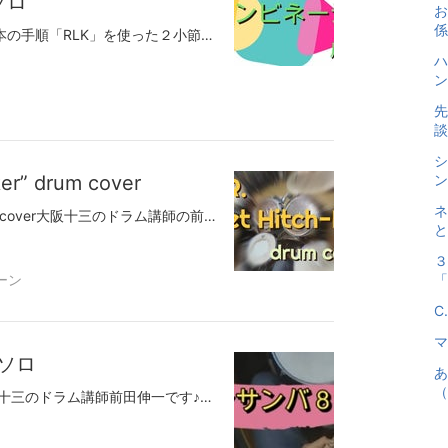
ソロ
お
係
●３連符手足コンビネーションの基本の手順「RLK」を使った２小節ソロ大阪十三のドラム講師前田伸一です♪３連符手足コンビネーションの基本の手順のひとつ「RLK」これを使った２種類のフレーズを組み合わせて２小節ソロをやりました。シンプルなフレーズですがポイントは「正確に」これを守って繰り返していけばスピードアップしても乱れないのでカッコ良く聞かせれます！ジャズでもロックでも広範囲に使われる非常に応用範囲の広い重要なフレーズです。まだの方はぜひ今から取り組んでください。ほんとマジで世界が広がりますから！！無料体験レッスンのお問い合せモーラー奏法の基礎技術初心者でもすぐできる簡単ジャズドラム脱力のコツX（旧ツイッター）tel：090-8123-6207大阪市中央区、大阪市西区、大阪市都島区、木川西、木川東大阪市福島区、大阪市北区、大阪市東成区、西中島、新北野、野中南大阪市城東区、大阪市此花区、大阪市港区、大阪市住之江区、大阪市東住吉区、東中島、東淀川区大阪市淀川区、大阪市西淀川区、田川、塚本、十三本町吹田市、東大阪市、豊中市、三国、庄内、服部、曽根池田市、茨木市、守口市、西宮市、尼崎市、高槻市、箕面市、神戸市、芦屋市、伊丹市、川西市、などからドラムレッスンにお越しいただいています。
ハ
ン
先
談
シ
ker” drum cover
ン
ネ
●C.C.R. ”Sweet Hitch-Hiker” drum cover大阪十三のドラム講師の前田伸一です♪７月１１日に我孫子の＠beatinで開催されたCCRトリビュートセッション♪カナダのCCRトリビュートバンドSwampのジェリーさんの来日ウェルカムセッションhttps://www.facebook.com/SwampこのCCRTribute 主催は日本のCCＲ（Clearance Creamsoda Redial） https://www.facebook.com/hanai.senseほんとに楽しい時間！でも有名曲のうちこの表題曲曲だけはなぜか漏れてたのでカバーをあげました。はじめて聞いたのは中３。高校受験でうんうん悶えてる深夜にラジオから流れてくるこれを耳にして一発ノックアウト！タカタカ・トコトコってタム回しのドラムブレイクがあるんですが、そこが好きすぎて♪何十年聞いてても聞き飽きない、素晴らしい～ただ今回合わせてみるとタム回しのあとのギターソロ？が微妙に前のめりで入ってくるので煽られてバックビートが走ってしまって２回撮り直しました。バンドのオケにギターを後から被せてると思いますがジョンさんの「ノリ」でやってる感。聞いてるとそれがカッコエエし気持ちエエんですが、合わせてみると微妙にずれた。僕、CCRはデビューアルバムからマルディグラまで持ってるんですが全部レコード、、、プレーヤーが動かなくなってほったらかしで今は聞けない状況。これを機会にプレーヤー買おうかしら、、、と調べたら１万円台から売ってるんですね～無料体験レッスンのお問い合せモーラー奏法の基礎技術初心者でもすぐできる簡単ジャズドラム脱力のコツtel:090-8123-6207スマホから番号タップで直接つながります。X（旧ツイッター）大阪市中央区、大阪市西区、大阪市都島区、木川西、木川東大阪市福島区、大阪市北区、大阪市東成区、西中島、新北野、野中南大阪市城東区、大阪市此花区、大阪市港区、大阪市住之江区、大阪市東住吉区、東中島、東淀川区大阪市淀川区、大阪市西淀川区、田川、塚本、十三本町吹田市、東大阪市、豊中市、三国、庄内、服部、曽根池田市、茨木市、守口市、西宮市、尼崎市、高槻市、箕面市、神戸市、芦屋市、伊丹市、川西市、などからドラムレッスンにお越しいただいています。
と
３
ーン
「
C.
マ
ソロ
あ
（
●マツケンサンバ ８バースソロ大阪十三のドラム講師前田伸一です♪サンバの曲を課題曲でやりたい～選んだのが「マツケンサンバ」ヴィジュアルに目が行ってしまいますが（笑）音源の方も超一流ミュージシャンの演奏でご機嫌な名曲です！！前半と後半の間に８小節のパーカッションソロがあります。そこにリズムに乗っかった４小節、 いかにもソロですぜ～な４小節、、、で合わせたテイク。これをたたき台に生徒さんにはオリジナルなソロを考えてもらう予定♪♪無料体験レッスンのお問い合せモーラー奏法の基礎技術初心者でもすぐできる簡単ジャズドラム脱力のコツX（旧ツイッター）tel：090-8123-6207大阪市中央区、大阪市西区、大阪市都島区、木川西、木川東大阪市福島区、大阪市北区、大阪市東成区、西中島、新北野、野中南大阪市城東区、大阪市此花区、大阪市港区、大阪市住之江区、大阪市東住吉区、東中島、東淀川区大阪市淀川区、大阪市西淀川区、田川、塚本、十三本町吹田市、東大阪市、豊中市、三国、庄内、服部、曽根池田市、茨木市、守口市、西宮市、尼崎市、高槻市、箕面市、神戸市、芦屋市、伊丹市、川西市、などからドラムレッスンにお越しいただいています。