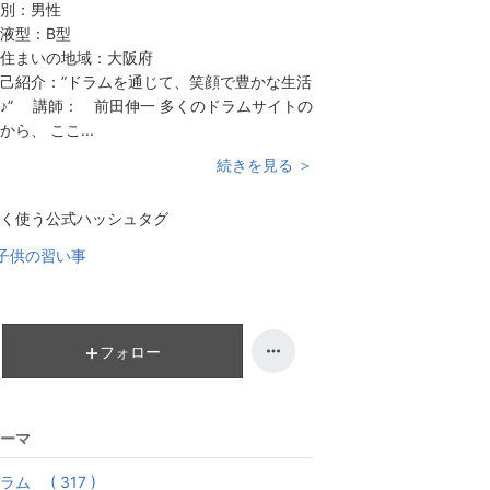
別：
男性
液型：
B型
住まいの地域：
大阪府
己紹介：
”ドラムを通じて、笑顔で豊かな生活
♪” 講師： 前田伸一 多くのドラムサイトの
から、 ここ...
続きを見る ＞
く使う公式ハッシュタグ
子供の習い事
フォロー
ーマ
ラム ( 317 )