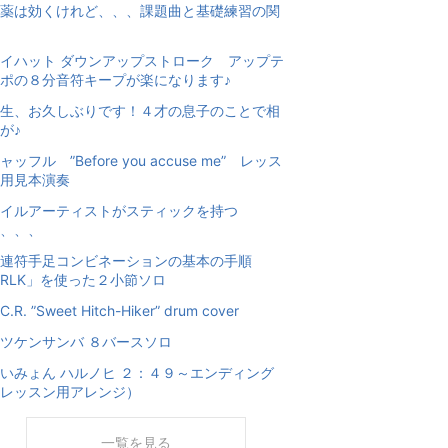
薬は効くけれど、、、課題曲と基礎練習の関
イハット ダウンアップストローク アップテ
ポの８分音符キープが楽になります♪
生、お久しぶりです！４才の息子のことで相
が♪
ャッフル ”Before you accuse me” レッス
用見本演奏
イルアーティストがスティックを持つ
、、、
連符手足コンビネーションの基本の手順
RLK」を使った２小節ソロ
C.R. ”Sweet Hitch-Hiker” drum cover
ツケンサンバ ８バースソロ
いみょん ハルノヒ ２：４９～エンディング
レッスン用アレンジ）
一覧を見る