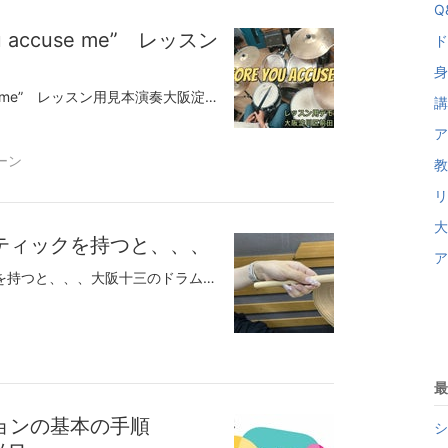
Q&
u accuse me” レッスン
ド
身
●シャッフル ”Before you accuse me” レッスン用見本演奏大阪淀川区のドラム教室講師前田伸一です♪シャッフルリズムのブルースの課題曲”Before accuse me”演奏はエリック・クラプトンこの課題曲はシャッフルリズムが出来る人用のフィルインがテーマなのでシャッフルの練習は巻末の動画を見てください。その課題であるフィルインにチャレンジ！ 課題のフィルインを画面に貼りつけています。シャッフルは３連符が基本なので馴染みのない方だと手がもつれやすいです。まずは３連符の練習とリズムパターンの練習♪それが出来てきたらこういうフィルインやブルースに典型的なシンコペーションを覚えていきます。３連符の裏の感覚が身についてきたら８ビートをやってもリズムが跳ねてきます。また３連符は拍の頭が左右交互に来るので左右の手のバランスのトレーニングにも適しています。いろいろとメリットだらけのシャッフルのトレーニングに一緒に取り組んでみませんか！シャッフルの覚え方はこちら↓無料体験レッスンのお問い合せモーラー奏法の基礎技術初心者でもすぐできる簡単ジャズドラム脱力のコツX（旧ツイッター）tel：090-8123-6207大阪市中央区、大阪市西区、大阪市都島区、木川西、木川東大阪市福島区、大阪市北区、大阪市東成区、西中島、新北野、野中南大阪市城東区、大阪市此花区、大阪市港区、大阪市住之江区、大阪市東住吉区、東中島、東淀川区大阪市淀川区、大阪市西淀川区、田川、塚本、十三本町吹田市、東大阪市、豊中市、三国、庄内、服部、曽根池田市、茨木市、守口市、西宮市、尼崎市、高槻市、箕面市、神戸市、芦屋市、伊丹市、川西市、などからドラムレッスンにお越しいただいています。
講
ア
ーン
教
リ
大
ティックを持つと、、、
ア
●ネイルアーティストがスティックを持つと、、、大阪十三のドラム講師前田伸一です♪ネイルアーティストの生徒さん♪こんな長い爪でドラムもうまくやってはります。花の飾りは自作！！さすがアーティスト♪とても精巧に作られてます。指先が華やいでるとスティックまできれいに見えるな～課題曲は「第ゼロ感」アップテンポのガッツな曲♪そのギャップに萌えます＾０＾無料体験レッスンのお問い合せモーラー奏法の基礎技術初心者でもすぐできる簡単ジャズドラム脱力のコツX（旧ツイッター）tel：090-8123-6207大阪市中央区、大阪市西区、大阪市都島区、木川西、木川東大阪市福島区、大阪市北区、大阪市東成区、西中島、新北野、野中南大阪市城東区、大阪市此花区、大阪市港区、大阪市住之江区、大阪市東住吉区、東中島、東淀川区大阪市淀川区、大阪市西淀川区、田川、塚本、十三本町吹田市、東大阪市、豊中市、三国、庄内、服部、曽根池田市、茨木市、守口市、西宮市、尼崎市、高槻市、箕面市、神戸市、芦屋市、伊丹市、川西市、などからドラムレッスンにお越しいただいています。
最
ョンの基本の手順
シ