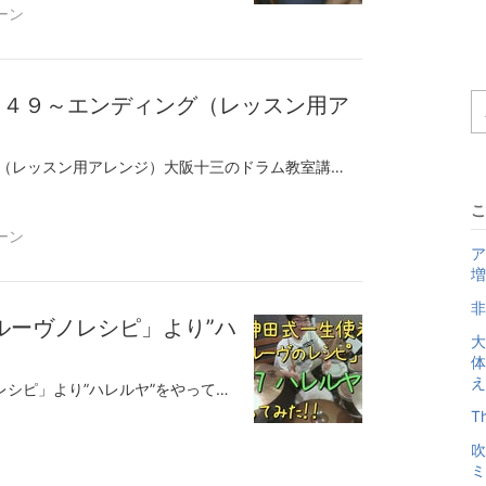
ーン
：４９～エンディング（レッスン用ア
●ハルノヒ ２：４９～エンディング（レッスン用アレンジ）大阪十三のドラム教室講師前田伸一です♪あいみょんの名曲「ハルノヒ」後半の中級者用ドラムアレンジ。（前半はこちらからハルノヒ前半）バスドラムを正確に踏む。クラッシュシンバルを打っても歌に釣られたり、走ったりもたったりしない。この二つをテーマにレッスンで取組みました。歌に力があるので音源に合わせてると歌に引っ張られて（要するに歌に聞きほれて、笑）裏に入るバスドラムが不安定になります。８ビートのいろいろなBDが動くパターンの練習にはもってこいな曲です！無料体験レッスンのお申し込みモーラー奏法の基礎技術初心者でもすぐできる簡単ジャズドラム脱力のコツtel:090-8123-6207スマホから番号タップで直接つながります。X（旧ツイッター）大阪市中央区、大阪市西区、大阪市都島区、木川西、木川東大阪市福島区、大阪市北区、大阪市東成区、西中島、新北野、野中南大阪市城東区、大阪市此花区、大阪市港区、大阪市住之江区、大阪市東住吉区、東中島、東淀川区大阪市淀川区、大阪市西淀川区、田川、塚本、十三本町吹田市、東大阪市、豊中市、三国、庄内、服部、曽根池田市、茨木市、守口市、西宮市、尼崎市、高槻市、箕面市、神戸市、芦屋市、伊丹市、川西市、などからドラムレッスンにお越しいただいています。
こ
ーン
ア
増
非
ルーヴノレシピ」より”ハ
大
体
え
●「神田式 一生使えるグルーヴノレシピ」より”ハレルヤ”をやってみた！大阪十三のドラム講師前田伸一です♪芸大の音楽家に通うTくんと次の課題曲何にしようか、と話してました。「何か難しいことにチャレンジしたい！」、、、ということで決めたのが「ハレルヤ」手順を覚えるだけでも大変です。これだけ両手が動いてる中で左手の動きを抑制するのが（ゴーストノート）とても大変でした。BDダブルと両手のシンクロ具合もきつかった。ブログ末尾の譜面を貼っています。どれだけ難しいか確認してください（笑）現状なんとか納得できるところまで来たかなと「一応の」完成形を残しました。Tくん、お疲れさま！！がんばったな！！！無料体験レッスンのお申し込みモーラー奏法の基礎技術初心者でもすぐできる簡単ジャズドラム脱力のコツtel:090-8123-6207スマホから番号タップで直接つながります。X（旧ツイッター）大阪市中央区、大阪市西区、大阪市都島区、木川西、木川東大阪市福島区、大阪市北区、大阪市東成区、西中島、新北野、野中南大阪市城東区、大阪市此花区、大阪市港区、大阪市住之江区、大阪市東住吉区、東中島、東淀川区大阪市淀川区、大阪市西淀川区、田川、塚本、十三本町吹田市、東大阪市、豊中市、三国、庄内、服部、曽根池田市、茨木市、守口市、西宮市、尼崎市、高槻市、箕面市、神戸市、芦屋市、伊丹市、川西市、などからドラムレッスンにお越しいただいています。
T
吹
ミ