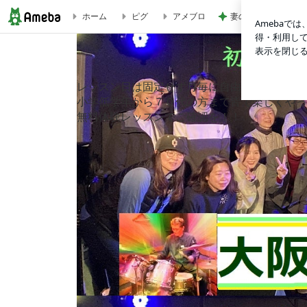
妻の顔を見た新郎親
ホーム
ピグ
アメブロ
大阪市淀川区十三駅 初心者にやさしい前田ドラム教室
レッスン日は固定せず月毎に自由選択制
小学低学年から７０代の方まで皆で楽しくやっ
無料体験レッスンでご確認を！！