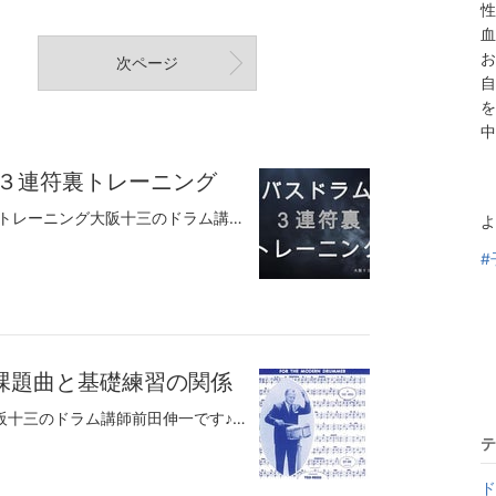
性
血
お
次ページ
自
を
中
 ３連符裏トレーニング
●シャッフルのバスドラム ３連符裏トレーニング大阪十三のドラム講師前田伸一です♪シャッフルのリズムは３連符で構成されています。ブルースやジャズでよく出てくるシンコペーションでのタイミングも３連符の裏です。その際に３連符の裏の感覚があいまいだとグルーヴ感が失われて（リズムが途切れるような感じ）聞き苦しい演奏になります。逆に言うとシャッフルのリズムは演奏者に３連符の裏の感覚がしっかりあるととてもスウィングするんです。その３連符裏の感覚を磨くトレーニングのアイデアです♪非常にシンプルですが、リズム感を養うとても有効なトレーニングです！これを正確にやることを一番のポイントに練習してください。慣れていない人はバスドラムの裏が一定しないことが多いので、録音してあとで聞き直してみてください。自分ではできてるつもりだけど聞き返すとずれてた、ってことはよくあります。それは落ち込むことではなくて、そうやって客観的に自分のドラミングを見直すことが感覚を磨く作業になります！！無料体験レッスンのお問い合せモーラー奏法の基礎技術初心者でもすぐできる簡単ジャズドラム脱力のコツX（旧ツイッター）tel：090-8123-6207大阪市中央区、大阪市西区、大阪市都島区、木川西、木川東大阪市福島区、大阪市北区、大阪市東成区、西中島、新北野、野中南大阪市城東区、大阪市此花区、大阪市港区、大阪市住之江区、大阪市東住吉区、東中島、東淀川区大阪市淀川区、大阪市西淀川区、田川、塚本、十三本町吹田市、東大阪市、豊中市、三国、庄内、服部、曽根池田市、茨木市、守口市、西宮市、尼崎市、高槻市、箕面市、神戸市、芦屋市、伊丹市、川西市、などからドラムレッスンにお越しいただいています。
よ
#
課題曲と基礎練習の関係
●お薬と食事、課題曲と基礎練習大阪十三のドラム講師前田伸一です♪例えば高血圧の方は脳梗塞の可能性が高いので降圧剤を飲んで血圧を下げようとします。それで血圧は下がりますが対症療法なので高血圧の根本原因はなくなりません。加齢とともに心肺機能は衰えますから、年配の方は適度な運動をした方が良いですし、炭水化物、糖質の摂取が多くなると（寝る前のラーメン、笑）カロリー過多で糖尿からの高血圧って場合はバランスの取れた食事を心がける、、等々。そういう根本原因をなくすことをせずに服用し続けると降圧剤の副作用の症状が出てくるかもしれません。これ課題曲と基礎練習の関係に似てるんですよ。。。課題曲が降圧剤で基礎練習がバランスの取れた食事、、、です。好きな曲を出来るように練習するのはたのしいです！やればやるほど出来てくるのでがんばってる実感があって充実感があります。降圧剤も服用すれば血圧下がります。ありがたいな～と。でもどこかで繰り返し練習しても納得の出来ないポイントが出てきます。そうです、曲ばっかりやってる副作用（笑）そこで原因を探ると、左手が動かないのでフィルインでリズムが狂う、バスドラムの裏が正確に踏めない、、、等々ほとんどは基礎練習に起因します。こういう基礎練習ってすぐに身につかないですよね。地味に毎日少しづつ♪わかっててもついつい寝る前にラーメン食べてしまうのと同じ（笑）そこでちょっと手を動かすか、ちょっと我慢するか、、、それがなかなか難しい。でもでも、心配無用、それで構わないんですよ！「そうなんだよな～」と改めて気づくだけで良いんです！それで不思議と少しづつ変わっていきます。「基礎練習って大切だよな♪」とリアルに気づけたってことはドラムレッスン的には一つレベルが上がったってことになります。気づいた瞬間から無意識に動きは変わってきます！！無料体験レッスンのお問い合せモーラー奏法の基礎技術初心者でもすぐできる簡単ジャズドラム脱力のコツX（旧ツイッター）tel：090-8123-6207大阪市中央区、大阪市西区、大阪市都島区、木川西、木川東大阪市福島区、大阪市北区、大阪市東成区、西中島、新北野、野中南大阪市城東区、大阪市此花区、大阪市港区、大阪市住之江区、大阪市東住吉区、東中島、東淀川区大阪市淀川区、大阪市西淀川区、田川、塚本、十三本町吹田市、東大阪市、豊中市、三国、庄内、服部、曽根池田市、茨木市、守口市、西宮市、尼崎市、高槻市、箕面市、神戸市、芦屋市、伊丹市、川西市、などからドラムレッスンにお越しいただいています。
テ
ド