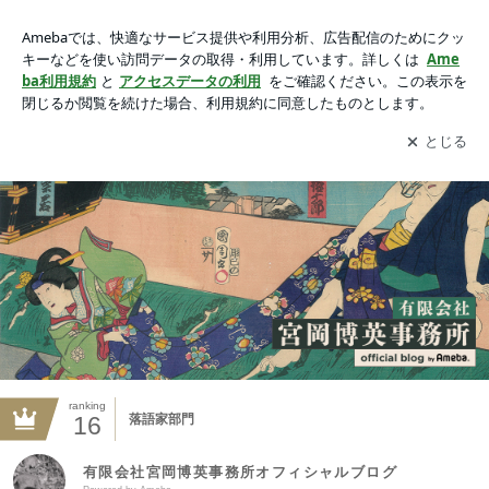
有限会社宮岡博英事務所オフィシャルブログ Powered by Ame
baの画像
アプリをダウンロードして
ブログの更新通知
を受け取りまし
開く
ょう。
ranking
16
落語家部門
有限会社宮岡博英事務所オフィシャルブログ