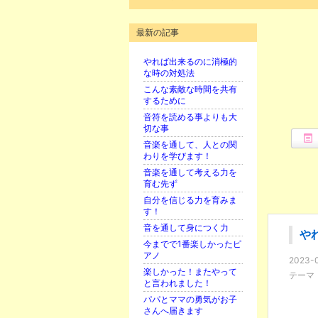
最新の記事
やれば出来るのに消極的
な時の対処法
こんな素敵な時間を共有
するために
音符を読める事よりも大
切な事
音楽を通して、人との関
わりを学びます！
音楽を通して考える力を
育む先ず
自分を信じる力を育みま
す！
音を通して身につく力
や
今までで1番楽しかったピ
アノ
2023-0
楽しかった！またやって
テーマ
と言われました！
パパとママの勇気がお子
さんへ届きます