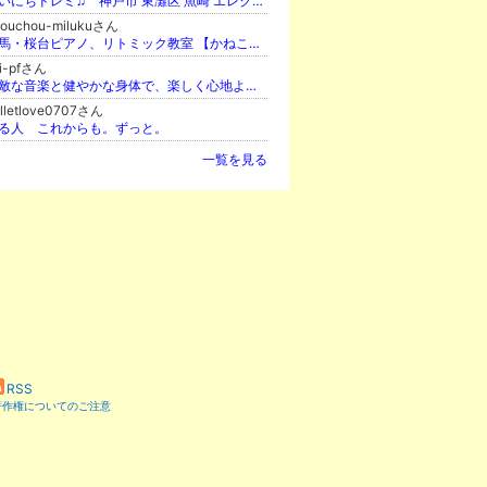
まいにちドレミ♫ 神戸市 東灘区 魚崎 エレクトーン ピアノ おざき音楽教室
houchou-milukuさん
練馬・桜台ピアノ、リトミック教室 【かねこちひろ】
hi-pfさん
素敵な音楽と健やかな身体で、楽しく心地よい時間を♪
lletlove0707さん
る人 これからも。ずっと。
一覧を見る
RSS
著作権についてのご注意