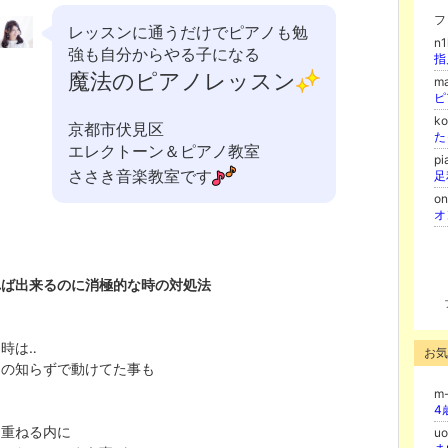
フ
レッスンに通うだけでピアノも勉
n
強も自分からやる子になる
指
魔法のピアノレッスン
m
k
京都市伏見区
エレクトーン＆ピアノ教室
pi
ささき音楽教室です
足
on
れば出来るのに消極的な時の対処法
時は‥
お気
もの知らずで動けてた事も
m
4
を重ねる内に
u