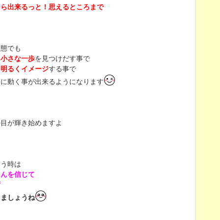
なら出来るっと！思えるところまで
状態でも
る小さな一歩
を見つけだす事で
を明るくイメージ
する事で
きに動く事が出来るようになります
と
の目が輝き始めますよ
いう時は
さんを信じて
ず
りましょうね