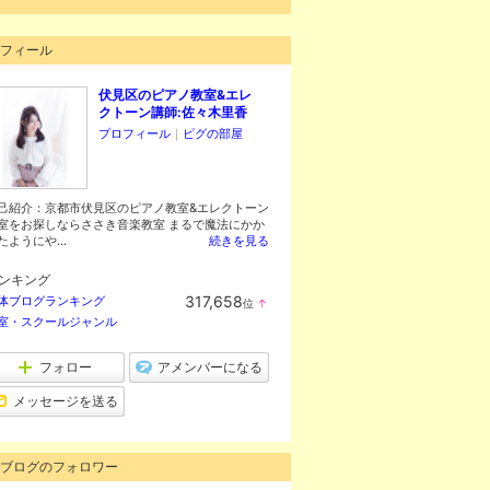
フィール
伏見区のピアノ教室&エレ
クトーン講師:佐々木里香
プロフィール
｜
ピグの部屋
己紹介：京都市伏見区のピアノ教室&エレクトーン
室をお探しならささき音楽教室 まるで魔法にかか
たようにや...
続きを見る
ンキング
317,658
体ブログランキング
位
↑
ラ
室・スクールジャンル
ン
キ
ン
フォロー
アメンバーになる
グ
上
メッセージを送る
昇
ブログのフォロワー