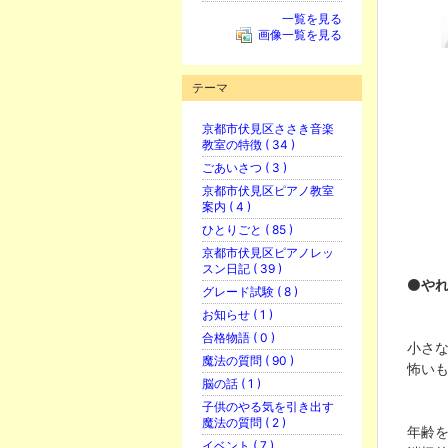
一覧を見る
画像一覧を見る
テーマ
京都市伏見区ささき音楽
教室の特徴 ( 34 )
ごあいさつ ( 3 )
京都市伏見区ピアノ教室
案内 ( 4 )
ひとりごと ( 85 )
京都市伏見区ピアノレッ
スン日記 ( 39 )
⚫️
や
グレード試験 ( 8 )
お知らせ ( 1 )
合格物語 ( 0 )
小さな
魔法の質問 ( 90 )
怖い
脳の話 ( 1 )
子供のやる気を引き出す
魔法の質問 ( 2 )
年齢
イベント ( 7 )