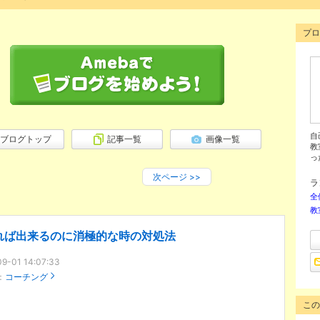
プロ
自
ブログトップ
記事一覧
画像一覧
教
っ
次ページ
>>
ラ
全
教
れば出来るのに消極的な時の対処法
9-01 14:07:33
：
コーチング
この