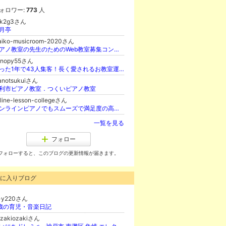
ォロワー:
773
人
1k2g3さん
月亭
aiko-musicroom-2020さん
ピアノ教室の先生のためのWeb教室募集コンサルタント
onopy55さん
たった1年で43人集客！長く愛されるお教室運営講座主宰 理想のお教室作りの先生♪よこぼりえみこ
anotsukuiさん
利市ピアノ教室．つくいピアノ教室
line-lesson-collegeさん
オンラインピアノでもスムーズで満足度の高いレッスンができる！オンラインレッスン講座
一覧を見る
フォロー
フォローすると、このブログの更新情報が届きます。
に入りブログ
-y220さん
歳の育児・音楽日記
ozakiozakiさん