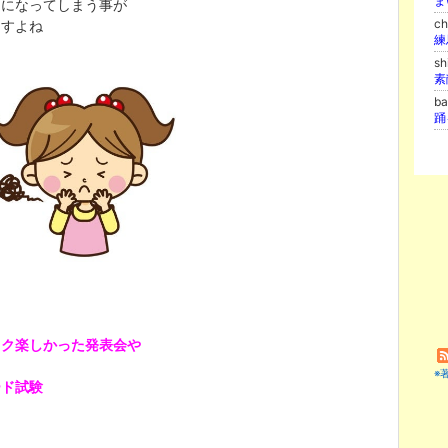
的になってしまう事が
c
ますよね
s
ba
踊
ワク楽しかった発表会や
※
ード試験