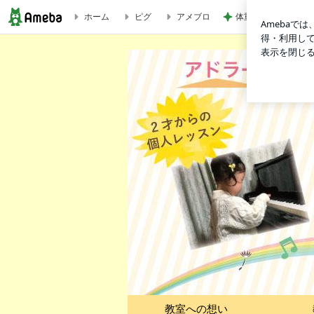
ホーム
ピグ
アメブロ
体重が減らず今朝食
京都市伏見区ピアノ教室・エレクトーン 楽しいから夢中にな
教室への想い