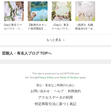
Day2:東京ドー
【動画付きキッ
（Day1）東京
（残席3）札幌
ルハウス・ミニ
ト発売開始】ひ
ドールハウス・
駅徒歩1分！wor
チュアショウあ
つじの着ぐるみ
ミニチュアショ
kshop開催！ひ
りがとうござい
うさぎ
ウ
つじの着ぐるみ
ました！
もっと見る
うさぎ
芸能人・有名人ブログ TOPへ
This site is protected by reCAPTCHA and
the Google
Privacy Policy
and
Terms of Service
apply.
安心・安全なご利用のために
お問い合わせ
ヘルプ
利用規約
アクセスデータの利用
特定商取引法に基づく表記