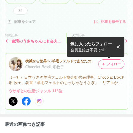
35
記事を報告する
記事をシェア
前の記事
次の記事
台湾のうさちゃんにも会えま
美好年代-小美好への道順
気に入ったらフォロー
した♡お越しいただいた皆さ
んと♪
会員登録は不要です
横浜から世界へ♪羊毛フェルトであなたのうさぎを永遠に✨Chocolat Box(ｼｮｺﾗﾎﾞｯｸｽ）畑 牧子
フォロー
Chocolat Box®︎ 畑牧子
（一社）日本うさぎ羊毛フェルト協会®︎ 代表理事。Chocolat Box®︎
畑 牧子。著書「羊毛フェルトのちっちゃなうさぎ」「リアルかわ
いい羊毛フェルトのうさぎ」11都道府県、海外6カ国でworkshop
ウサギとの生活ジャンル 113位
横浜、大阪、オンラインで定期講座。
最近の画像つき記事