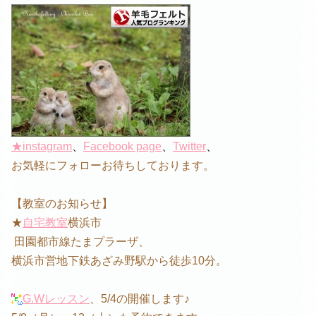
★
instagram
、
Facebook page
、
Twitter
、
お気軽にフォローお待ちしております。
【教室のお知らせ】
★
自宅教室
横浜市
田園都市線たまプラーザ、
横浜市営地下鉄あざみ野駅から徒歩10分。
G.Wレッスン
、5/4の開催します♪