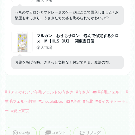
うちのマカロンとマドレーヌのケージはここで購入しました♪ お
部屋もすっきり、うさぎたちの姿も眺められてかわいい♡
マルカン おうちサロン 包んで保定するクロ
ス M【HLS_DU】 関東当日便
楽天市場
お薬をあげる時、ささっと負担なく保定できる、魔法の布。
#
リアルかわいい羊毛フェルトのうさぎ
#
うさぎ
#
羊毛フェルト
#
羊毛フェルト教室
#
ChocolatBox
#
台湾
#
台北
#
ダイスキトーキョ
ー
#
愛上東京
いいね
コメント
リブログ