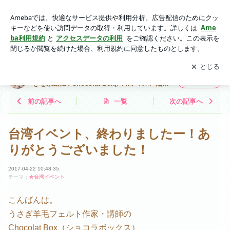
台湾イベント、終わりましたー！ありがとうございました！ |
横浜から世界へ♪羊毛フェルトであなたのうさぎを永遠に✨Ch
アプリをダウンロードして
ブログの更新通知
を受け取りまし
開く
ocolat Box(ｼｮｺﾗﾎﾞｯｸｽ）畑 牧子
ょう。
横浜から世界へ♪羊毛フェルトであなたのうさ
フォロー
ぎを永遠に✨Chocolat Box(ｼｮｺﾗﾎﾞｯｸｽ）畑
牧子
前の記事へ
一覧
次の記事へ
台湾イベント、終わりましたー！あ
りがとうございました！
2017-04-22 10:48:35
テーマ：
★台湾イベント
こんばんは。
うさぎ羊毛フェルト作家・講師の
Chocolat Box（ショコラボックス）