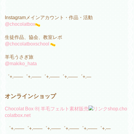
Instagramメインアカウント・作品・活動
@chocolatbox
生徒作品、協会、教室レポ
@chocolatboxschool
羊毛うさぎ旅
@makiko_hata
゜+.――゜+.――゜+.――゜+.――゜+.―
オンラインショップ
Chocolat Box ®︎| 羊毛フェルト素材販売
shop.cho
colatbox.net
゜+.――゜+.――゜+.――゜+.――゜+.――゜+.―