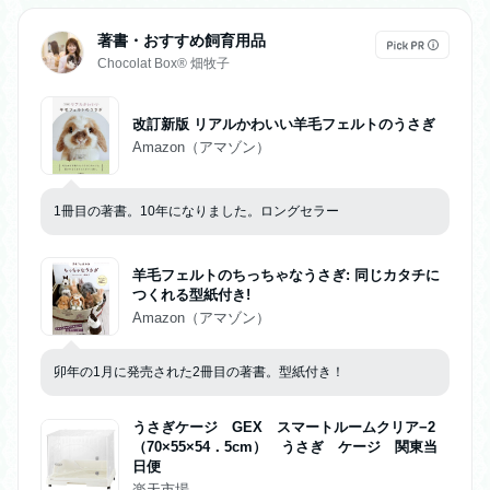
著書・おすすめ飼育用品
Chocolat Box®︎ 畑牧子
改訂新版 リアルかわいい羊毛フェルトのうさぎ
Amazon（アマゾン）
1冊目の著書。10年になりました。ロングセラー
羊毛フェルトのちっちゃなうさぎ: 同じカタチに
つくれる型紙付き!
Amazon（アマゾン）
卯年の1月に発売された2冊目の著書。型紙付き！
うさぎケージ GEX スマートルームクリア−2
（70×55×54．5cm） うさぎ ケージ 関東当
日便
楽天市場