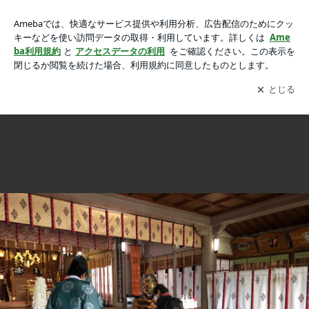
第17回楠公研究会前編 ～阿倍野神社～の画像 27枚中25枚目
第17回楠公研究会前編 ～阿倍野神社～