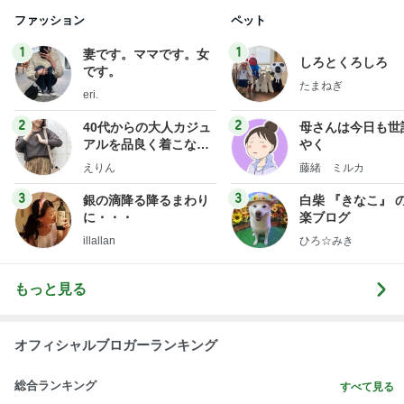
ファッション
ペット
1
1
妻です。ママです。女
しろとくろしろ
です。
たまねぎ
eri.
2
2
40代からの大人カジュ
母さんは今日も世
アルを品良く着こなす
やく
ファッションブログ
えりん
藤緒 ミルカ
3
3
銀の滴降る降るまわり
白柴 『きなこ』 
に・・・
楽ブログ
illallan
ひろ☆みき
もっと見る
オフィシャルブロガーランキング
総合ランキング
すべて見る