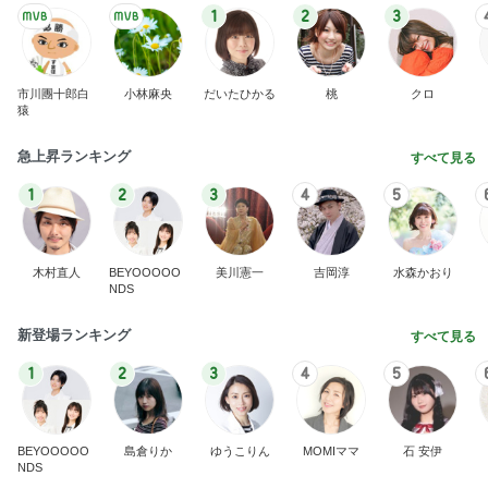
1
2
3
市川團十郎白
小林麻央
だいたひかる
桃
クロ
猿
急上昇ランキング
すべて見る
1
2
3
4
5
木村直人
BEYOOOOO
美川憲一
吉岡淳
水森かおり
NDS
新登場ランキング
すべて見る
1
2
3
4
5
BEYOOOOO
島倉りか
ゆうこりん
MOMIママ
石 安伊
NDS