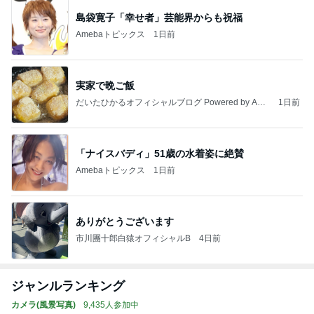
島袋寛子「幸せ者」芸能界からも祝福
Amebaトピックス
1日前
実家で晩ご飯
だいたひかるオフィシャルブログ Powered by Ame
1日前
ba
「ナイスバディ」51歳の水着姿に絶賛
Amebaトピックス
1日前
ありがとうございます
市川團十郎白猿オフィシャルB
4日前
ジャンルランキング
カメラ(風景写真)
9,435人参加中