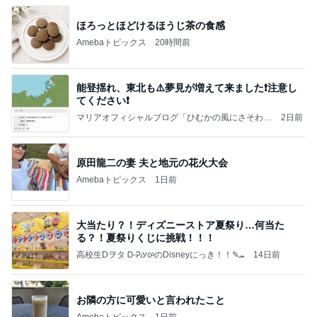
ほろっとほどけるほうじ茶の食感
Amebaトピックス
20時間前
能登揺れ、東北も⚠️夢見が増えて来ました❗️注意し
てください❗️
マリアオフィシャルブログ「ひむかの風にさそわれ
2日前
て」Powered by Ameba
原田龍二の妻 夫と地元の花火大会
Amebaトピックス
1日前
大当たり？！ディズニーストア夏祭り…何当た
る？！夏祭りくじに挑戦！！！
高校生Dヲタ Ꭰ-ᎮꭵꭹꭴのDisneyにっき！！✎ܚ
14日前
お隣の方に可愛いと言われたこと