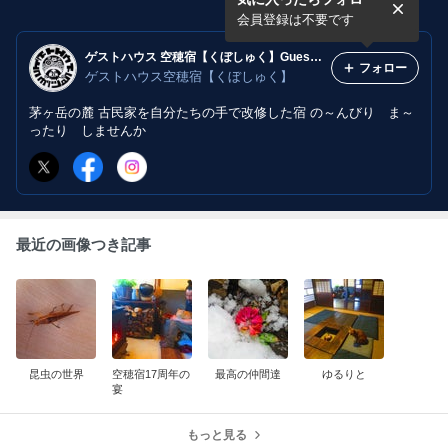
至2011 参
至2011 壱
会員登録は不要です
ゲストハウス 空穂宿【くぼしゅく】Guest House KUBOSHUKU
フォロー
ゲストハウス空穂宿【くぼしゅく】
茅ヶ岳の麓 古民家を自分たちの手で改修した宿 の～んびり ま～
ったり しませんか
最近の画像つき記事
昆虫の世界
空穂宿17周年の
最高の仲間達
ゆるりと
宴
もっと見る