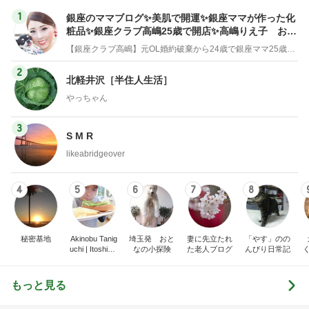
1
銀座のママブログ✨美肌で開運✨銀座ママが作った化
粧品✨銀座クラブ高嶋25歳で開店✨高嶋りえ子 お着
物でエルメス バーキン コーデ
【銀座クラブ高嶋】元OL婚約破棄から24歳で銀座ママ25歳でオーナーママ銀座 美肌で開運♡パワースポット巡り高嶋りえ子ブログ
2
北軽井沢［半住人生活］
やっちゃん
3
S M R
likeabridgeover
4
5
6
7
8
秘密基地
Akinobu Tanig
埼玉発 おと
妻に先立たれ
「やす」のの
uchi | Itoshima
なの小探険
た老人ブログ
んびり日常記
Landscape Ph
otographer
もっと見る