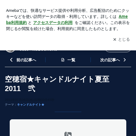
空穂宿★キャンドルナイト夏至2011 弐 | ゲストハウス 空穂
宿【くぼしゅく】Guest House KUBOSHUKU
アプリをダウンロードして
ブログの更新通知
を受け取りまし
開く
ょう。
ゲストハウス 空穂宿【くぼしゅく】Guest H
フォロー
ouse KUBOSHUKU
前の記事へ
一覧
次の記事へ
空穂宿★キャンドルナイト夏至
2011 弐
2011年07月06日(水) 02時33分45秒
テーマ：
キャンドルナイト★