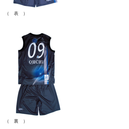
（ 表 ）
（ 裏 ）