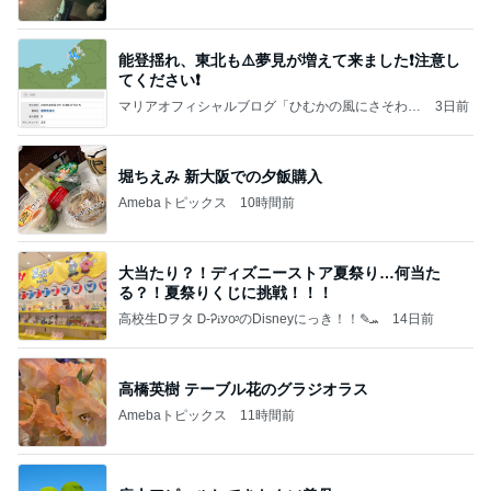
能登揺れ、東北も⚠️夢見が増えて来ました❗️注意し
てください❗️
マリアオフィシャルブログ「ひむかの風にさそわれ
3日前
て」Powered by Ameba
堀ちえみ 新大阪での夕飯購入
Amebaトピックス
10時間前
大当たり？！ディズニーストア夏祭り…何当た
る？！夏祭りくじに挑戦！！！
高校生Dヲタ Ꭰ-ᎮꭵꭹꭴのDisneyにっき！！✎ܚ
14日前
高橋英樹 テーブル花のグラジオラス
Amebaトピックス
11時間前