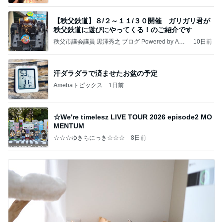
【秩父鉄道】８/２～１１/３０開催 ガリガリ君が
秩父鉄道に遊びにやってくる！のご紹介です
秩父市議会議員 黒澤秀之 ブログ Powered by Ame
10日前
ba
汗ダラダラで済ませたお盆の予定
Amebaトピックス
1日前
☆We're timelesz LIVE TOUR 2026 episode2 MO
MENTUM
☆☆☆ゆきちにっき☆☆☆
8日前