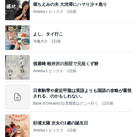
堀ちえみの夫 大渋滞にハマり少々焦り
Amebaトピックス
1日前
よし、タイ行こ
与儀大介
2日前
假屋崎 軽井沢の別荘で元祖くず餅
Amebaトピックス
1日前
日東駒専や産近甲龍は英語よりも国語の攻略が重視
される、のかもしれない。
Bank of Dreamの公営競技はどこへ行く
12日前
杉浦太陽 次女の1歳の誕生日
Amebaトピックス
1日前