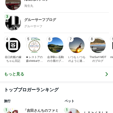
海生丸
3
グルーサーフブログ
グルーサーフ
4
5
6
7
8
谷口釣船の嫁
■ レストアの
会津駒ヶ岳駒
いつも いつも
TheSurf-MDT
m
ちゃん日記
森shinkaiサイ
の小屋のブロ
のように過ご
のブログ
クル ■
グ
すために
もっと見る
トップブロガーランキング
旅行
ペット
1
1
「吉田さんちのファミ
しろとくろしろ