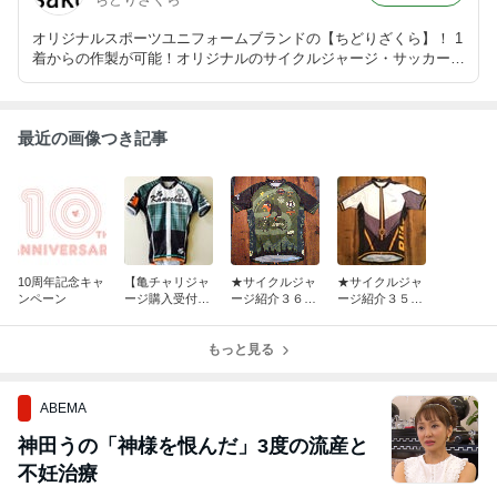
オリジナルスポーツユニフォームブランドの【ちどりざくら】！ 1
着からの作製が可能！オリジナルのサイクルジャージ・サッカー、
フットサル・バスケユニフォーム・マラソン用シャツやオリジナル
Ｔシャツの作成も出来ます！ 【ちどりざくら】スタッフによる日
記です♪
最近の画像つき記事
10周年記念キャ
【亀チャリジャ
★サイクルジャ
★サイクルジャ
ンペーン
ージ購入受付の
ージ紹介３６０
ージ紹介３５９
お知らせ】
★takase cycle
★U.E.C.wings
4様
様
もっと見る
ABEMA
神田うの「神様を恨んだ」3度の流産と
不妊治療