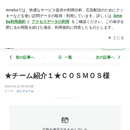
★チーム紹介１★ＣＯＳＭＯＳ様 | 【ちどりざくら】の羽休み
アプリをダウンロードして
ブログの更新通知
を受け取りまし
開く
ょう。
【ちどりざくら】の羽休み
フォロー
前の記事へ
一覧
次の記事へ
★チーム紹介１★ＣＯＳＭＯＳ様
2010-04-22 05:03:58
テーマ：
ユニフォーム
広告を表示できませんでした