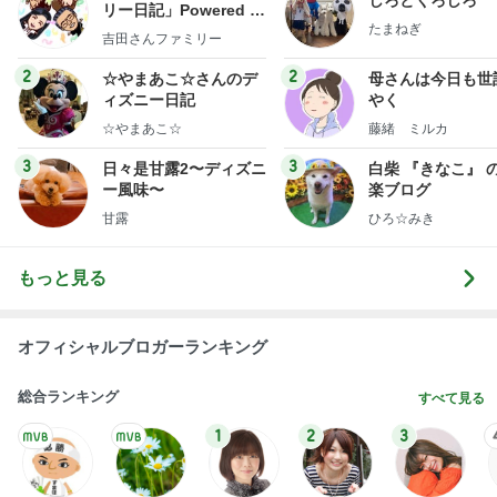
リー日記」Powered b
たまねぎ
y Ameba 吉田さんファ
吉田さんファミリー
ミリーオフィシャルブ
ログ
2
2
☆やまあこ☆さんのデ
母さんは今日も世
ィズニー日記
やく
☆やまあこ☆
藤緒 ミルカ
3
3
日々是甘露2〜ディズニ
白柴 『きなこ』 
ー風味〜
楽ブログ
甘露
ひろ☆みき
もっと見る
オフィシャルブロガーランキング
総合ランキング
すべて見る
1
2
3