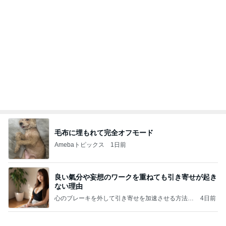
軽めの美味しいサンドウィッチ
Amebaトピックス
2日前
㊗️喜びを分け合える未来❣️”【この混沌の理由】”⽇
本も⾦融リセットの準備をしてます ””
あいすくりーむ『めるころ』
6時間前
一気にファンになったネイルサロン
Amebaトピックス
1日前
クロとこいたんって何かあったの？
あいのりブログ
3日前
映画を見た人が知っている品の怖さ
Amebaトピックス
2日前