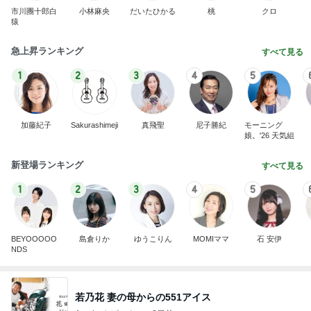
市川團十郎白
小林麻央
だいたひかる
桃
クロ
猿
急上昇ランキング
すべて見る
1
2
3
4
5
加藤紀子
Sakurashimeji
真飛聖
尼子勝紀
モーニング
娘。'26 天気組
新登場ランキング
すべて見る
1
2
3
4
5
BEYOOOOO
島倉りか
ゆうこりん
MOMIママ
石 安伊
NDS
若乃花 妻の母からの551アイス