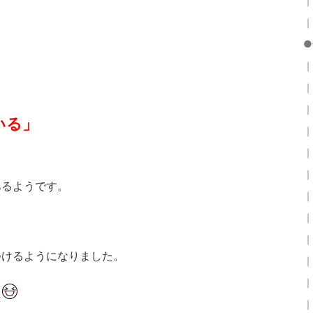
｜
｜
●
｜
｜
｜
いる」
｜
｜
｜
あるようです。
｜
｜
｜
つけるようになりました。
｜
｜
た
｜