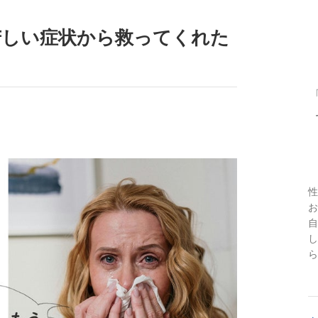
苦しい症状から救ってくれた
性
お
自
し
ら