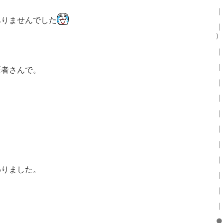
｜
ありませんでした
｜
)
｜
｜
医者さんで。
｜
｜
｜
｜
｜
｜
わりました。
｜
｜
｜
●