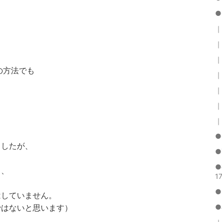
●
｜
｜
｜
の方法でも
｜
｜
｜
｜
●
ましたが、
●
●
り、
17
●
はしていません。
●
ではないと思います）