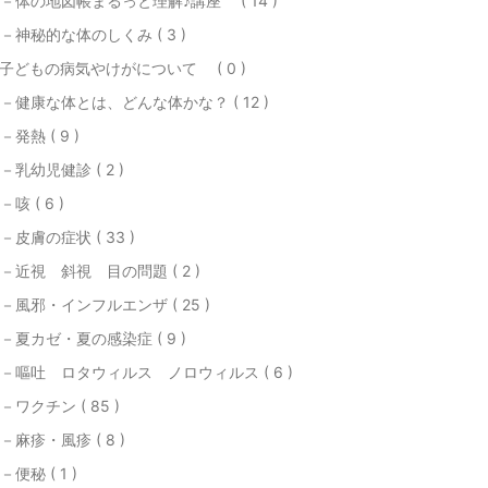
－体の地図帳まるっと理解♪講座 ( 14 )
－神秘的な体のしくみ ( 3 )
子どもの病気やけがについて ( 0 )
－健康な体とは、どんな体かな？ ( 12 )
－発熱 ( 9 )
－乳幼児健診 ( 2 )
－咳 ( 6 )
－皮膚の症状 ( 33 )
－近視 斜視 目の問題 ( 2 )
－風邪・インフルエンザ ( 25 )
－夏カゼ・夏の感染症 ( 9 )
－嘔吐 ロタウィルス ノロウィルス ( 6 )
－ワクチン ( 85 )
－麻疹・風疹 ( 8 )
－便秘 ( 1 )