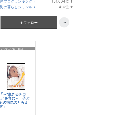
体ブログランキング
151,604
位
↑
ラ
海の暮らしジャンル
416
位
↑
ン
ラ
キ
ン
ン
キ
フォロー
グ
ン
上
グ
昇
上
昇
メルマガ登録・解除
「～“生きるチカ
ラ”を育む～ 子ど
もの病気のとらえ
方」