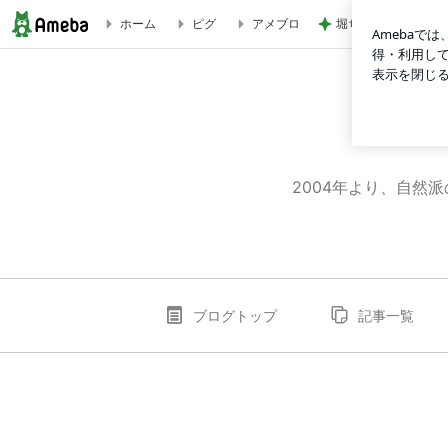
堀ちえみ 好みなま
ホーム
ピグ
アメブロ
「健やかさを育む、暮らしと子育て」
2004年より、自然
ブログトップ
記事一覧