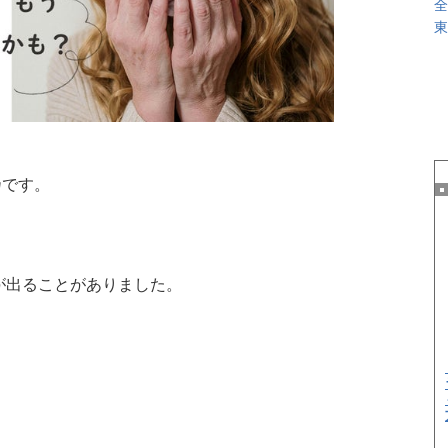
全
東
乃です。
が出ることがありました。