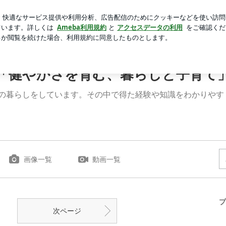
つ毛パーマ
芸能人ブログ
人気ブログ
新規登録
ログイ
「健やかさを育む、暮らしと子育て
派の暮らしをしています。その中で得た経験や知識をわかりや
画像一覧
動画一覧
プ
次ページ