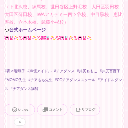
（下北沢校、練馬校、世田谷区上野毛校、大田区羽田校、
大田区蒲田校、IWAアカデミー四ツ谷校、中目黒校、恵比
寿校、六本木校、武蔵小杉校）
公式ホームページ
#
青木瑠璃子
#
声優アイドル
#
チアダンス
#
井尻ももこ
#
井尻百百子
#
MOMO先生
#
チアもも先生
#
CCチアダンススクール
#
アイドルダン
ス
#
チアダンス講師
いいね
コメント
リブログ
4