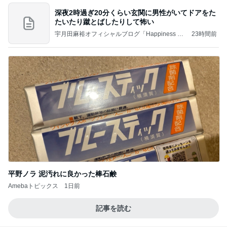
深夜2時過ぎ20分くらい玄関に男性がいてドアをた
たいたり蹴とばしたりして怖い
宇月田麻裕オフィシャルブログ「Happiness Fa
23時間前
ctory」Powered by Ameba
平野ノラ 泥汚れに良かった棒石鹸
Amebaトピックス
1日前
記事を読む