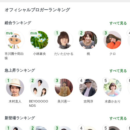
オフィシャルブロガーランキング
総合ランキング
すべて見る
1
2
3
市川團十郎白
小林麻央
だいたひかる
桃
クロ
猿
急上昇ランキング
すべて見る
1
2
3
4
5
木村直人
BEYOOOOO
美川憲一
吉岡淳
水森かおり
NDS
新登場ランキング
すべて見る
1
2
3
4
5