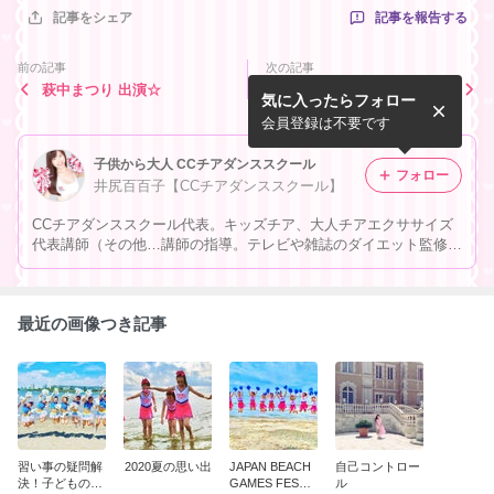
記事を報告する
記事をシェア
前の記事
次の記事
萩中まつり 出演☆
3×3バスケ＠埼玉スーパーア
気に入ったらフォロー
リーナ 出演☆
会員登録は不要です
子供から大人 CCチアダンススクール
フォロー
井尻百百子【CCチアダンススクール】
CCチアダンススクール代表。キッズチア、大人チアエクササイズ
代表講師（その他…講師の指導。テレビや雑誌のダイエット監修。
芸能人、モデルへのチアダンスエクササイズ指導。アーティストの
ダンス振付け。プロダンサー派遣。自らも現役プロチアリーダーと
して活動中。）
最近の画像つき記事
習い事の疑問解
2020夏の思い出
JAPAN BEACH
自己コントロー
決！子どものチ
GAMES FESTIV
ル