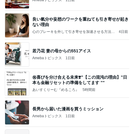
良い氣分や妄想のワークを重ねても引き寄せが起き
ない理由
心のブレーキを外して引き寄せを加速させる方法：
4日前
引き寄せ研究所
若乃花 妻の母からの551アイス
Amebaトピックス
1日前
㊗️喜びを分け合える未来❣️”【この混沌の理由】”⽇
本も⾦融リセットの準備をしてます ””
あいすくりーむ『めるころ』
5時間前
長男から届いた漫画を買うミッション
Amebaトピックス
1日前