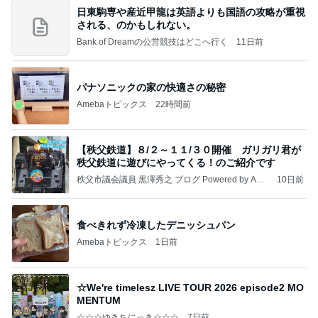
日東駒専や産近甲龍は英語よりも国語の攻略が重視
される、のかもしれない。
Bank of Dreamの公営競技はどこへ行く
11日前
パナソニックの家の快適さの秘密
Amebaトピックス
22時間前
【秩父鉄道】８/２～１１/３０開催 ガリガリ君が
秩父鉄道に遊びにやってくる！のご紹介です
秩父市議会議員 黒澤秀之 ブログ Powered by Ame
10日前
ba
食べきれず冷凍したデニッシュパン
Amebaトピックス
1日前
☆We're timelesz LIVE TOUR 2026 episode2 MO
MENTUM
☆☆☆ゆきちにっき☆☆☆
7日前