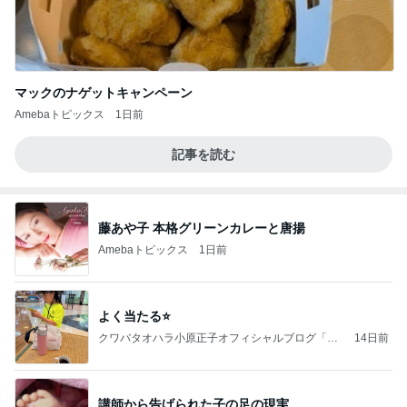
マックのナゲットキャンペーン
Amebaトピックス
1日前
記事を読む
藤あや子 本格グリーンカレーと唐揚
Amebaトピックス
1日前
よく当たる⭐️
クワバタオハラ小原正子オフィシャルブログ「女
14日前
前。」powered by Ameba
講師から告げられた子の足の現実