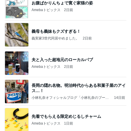
お腹ぱかりんちょで寛ぐ家猫の姿
Amebaトピックス
2日前
義母も義妹もクズすぎる！
義実家3世代同居やめました。
2日前
夫と入った超地元のローカルパブ
Amebaトピックス
2日前
長岡の隠れ名物。明治時代からある和菓子屋のアイ
ス…！
小林礼奈オフィシャルブログ「小林礼奈のブーブ
14日前
ーブログ」Powered by Ameba
先着でもらえる限定めじるしチャーム
Amebaトピックス
1日前