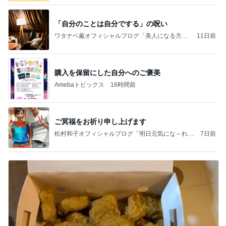
「自分のことは自分でする」の呪い
ワタナベ薫オフィシャルブログ「美人になる方
11日前
法」Powered by Ameba
購入を保留にした自分へのご褒美
Amebaトピックス
16時間前
ご冥福をお祈り申し上げます
松村和子オフィシャルブログ「明日元気にな～れ」
7日前
Powered by Ameba