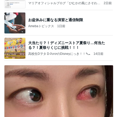
マリアオフィシャルブログ「ひむかの風にさそわれ
2日前
て」Powered by Ameba
お盆休みに重なる演習と通信制限
Amebaトピックス
1日前
大当たり？！ディズニーストア夏祭り…何当た
る？！夏祭りくじに挑戦！！！
高校生Dヲタ Ꭰ-ᎮꭵꭹꭴのDisneyにっき！！✎ܚ
14日前