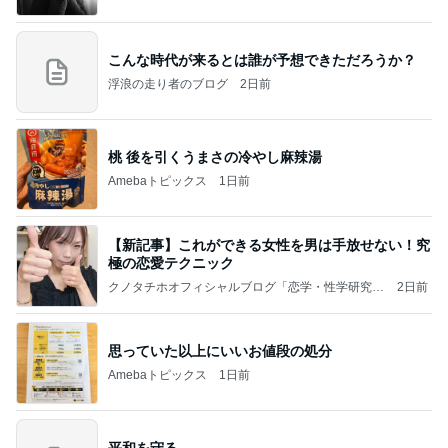
こんな時代が来るとは誰が予想できただろうか？
浮浪の走り者のブログ
2日前
桃 後を引くうまさの冷やし麻辣湯
Amebaトピックス
1日前
【新記事】これができる女性を男は手放せない！究
極の恋愛テクニック
クノタチホオフィシャルブログ「恋学・性学研究
2日前
室」Powered by Ameba
思っていた以上にいいお値段の処分
Amebaトピックス
1日前
平和を守る