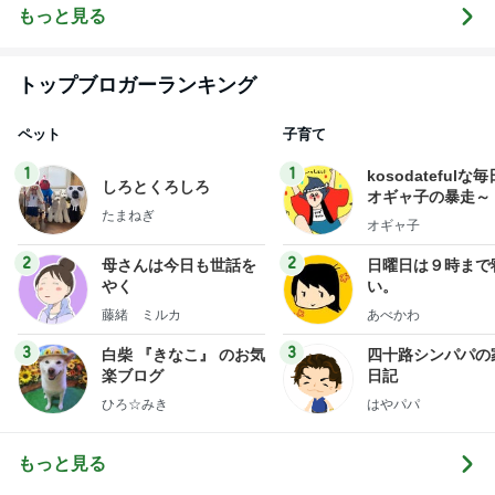
もっと見る
トップブロガーランキング
ペット
子育て
1
1
kosodatefulな毎
しろとくろしろ
オギャ子の暴走～
たまねぎ
オギャ子
2
2
母さんは今日も世話を
日曜日は９時まで
やく
い。
藤緒 ミルカ
あべかわ
3
3
白柴 『きなこ』 のお気
四十路シンパパの
楽ブログ
日記
ひろ☆みき
はやパパ
もっと見る