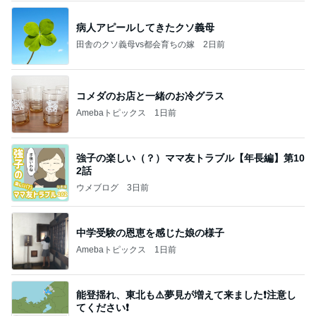
病人アピールしてきたクソ義母
田舎のクソ義母vs都会育ちの嫁
2日前
コメダのお店と一緒のお冷グラス
Amebaトピックス
1日前
強子の楽しい（？）ママ友トラブル【年長編】第10
2話
ウメブログ
3日前
中学受験の恩恵を感じた娘の様子
Amebaトピックス
1日前
能登揺れ、東北も⚠️夢見が増えて来ました❗️注意し
てください❗️