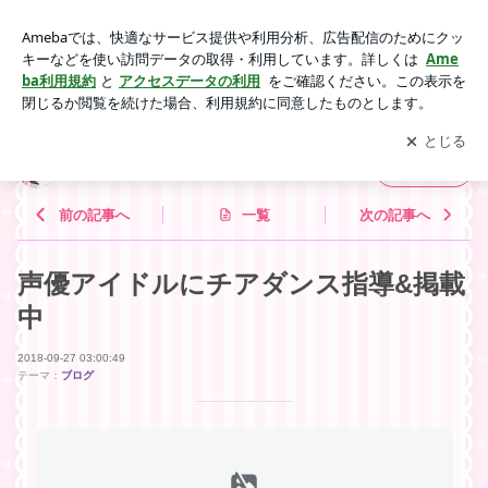
声優アイドルにチアダンス指導&掲載中 | 子供から大人 CCチ
アダンススクール
アプリをダウンロードして
ブログの更新通知
を受け取りまし
開く
ょう。
子供から大人 CCチアダンススクール
フォロー
前の記事へ
一覧
次の記事へ
声優アイドルにチアダンス指導&掲載
中
2018-09-27 03:00:49
テーマ：
ブログ