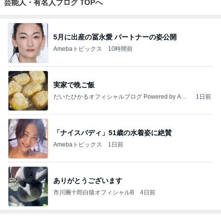
芸能人・有名人ブログ TOPへ
5月に出産の冨永愛 パートナーの姿公開
Amebaトピックス
10時間前
実家で晩ご飯
だいたひかるオフィシャルブログ Powered by Ame
1日前
ba
「ナイスバディ」51歳の水着姿に絶賛
Amebaトピックス
1日前
ありがとうございます
市川團十郎白猿オフィシャルB
4日前