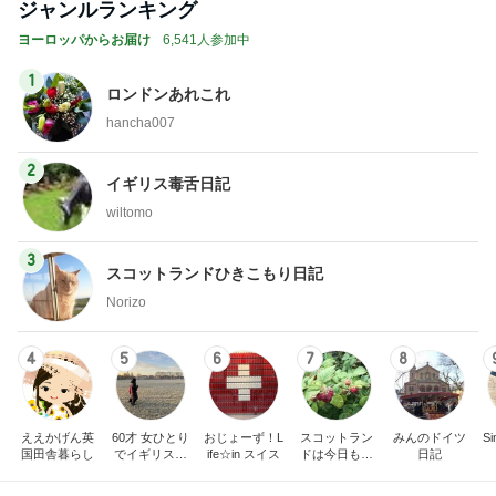
ジャンルランキング
ヨーロッパからお届け
6,541人参加中
1
ロンドンあれこれ
hancha007
2
イギリス毒舌日記
wiltomo
3
スコットランドひきこもり日記
Norizo
4
5
6
7
8
ええかげん英
60才 女ひとり
おじょーず！L
スコットラン
みんのドイツ
Si
国田舎暮らし
でイギリスに
ife☆in スイス
ドは今日も曇
日記
移住
り空