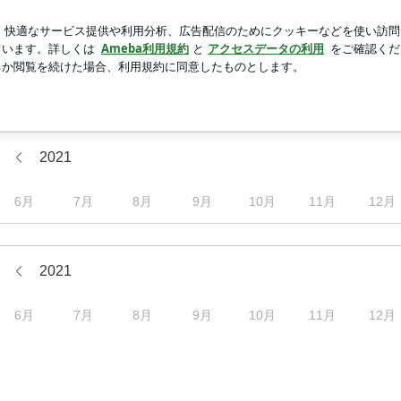
マってしまった末路
新規登録
芸能人ブログ
人気ブログ
2021
6
月
7
月
8
月
9
月
10
月
11
月
12
月
2021
6
月
7
月
8
月
9
月
10
月
11
月
12
月