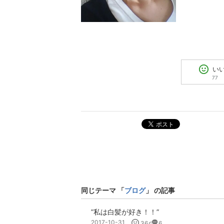
い
77
ポスト
同じテーマ 「
ブログ
」 の記事
”私は白髪が好き！！”
2017-10-31
36
6