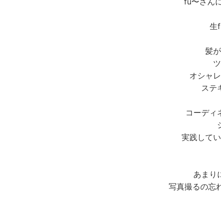
fu〜さん
生
髪が
ツ
オシャレ
ステ
コーディ
実践していき
あまり
写真撮るの忘れ