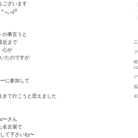
うございます
＊ᴗ͈ˬᴗ͈)⁾⁾
トの事言うと
最近まで
こ
心が
グ
いたのですが
岐
H
ア
ーに参加して
風
生きて行こうと思えました
4
fu〜さん
た名古屋で
して下さいね〜