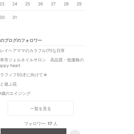
23
24
25
26
27
28
29
30
31
のブログのフォロワー
レイヘアママのカラフル(?!)な日常
阜市ジェルネイルサロン 高品質・低価格の
appy heart
ラフィフ50才に向けて☆
と遊ぶ花
9歳のエイジング
一覧を見る
フォロワー:
17
人