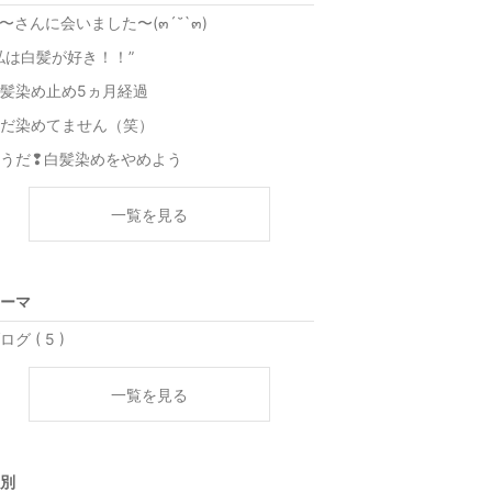
u〜さんに会いました〜(๓´˘`๓)
私は白髪が好き！！”
髪染め止め5ヵ月経過
だ染めてません（笑）
うだ❢白髪染めをやめよう
一覧を見る
ーマ
ログ ( 5 )
一覧を見る
別