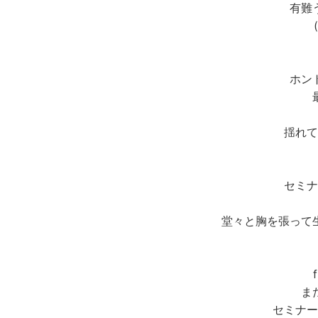
有難
(
ホン
揺れて
セミナ
堂々と胸を張って
ま
セミナー