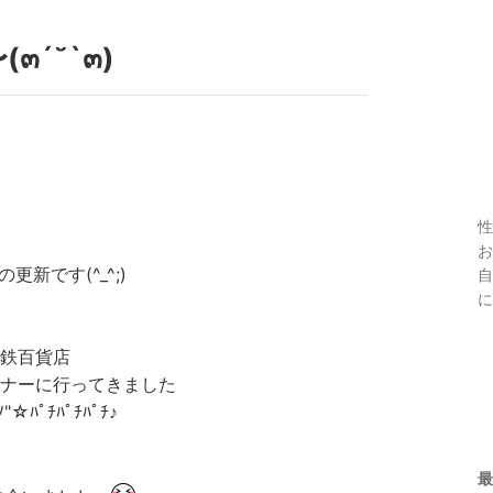
๓´˘`๓)
性
お
更新です(^_^;)
自
に
鉄百貨店
ナーに行ってきました
ﾉ"☆ﾊﾟﾁﾊﾟﾁﾊﾟﾁ♪
最