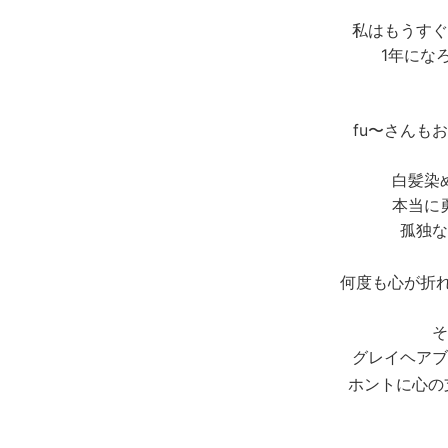
私はもうすぐ
1年にな
fu〜さんも
白髪染
本当に
孤独な
何度も心が折
そ
グレイヘアブ
ホントに心の