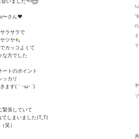
に会いました〜
f
fu〜さん❤
”
白
サラサラで
ま
ヤツヤ
そ
でカッコよくて
キな方でした
ネートのポイント
シッカリ
テ
ます(｀･ω･´)ゞ
ブ
に緊張していて
てしまいました(T_T)
（笑）
月