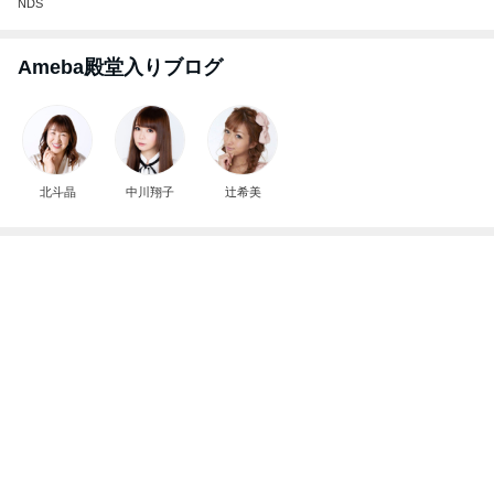
NDS
Ameba殿堂入りブログ
北斗晶
中川翔子
辻希美