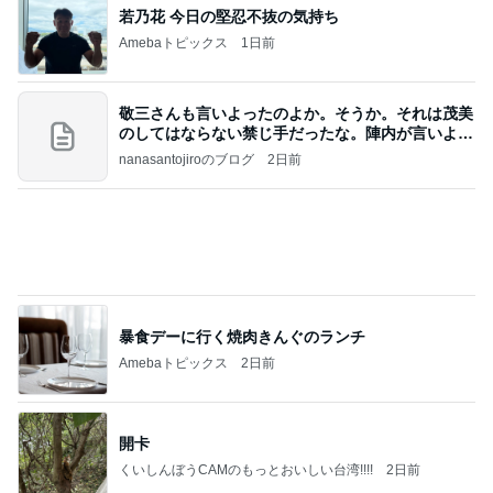
若乃花 今日の堅忍不抜の気持ち
Amebaトピックス
1日前
敬三さんも言いよったのよか。そうか。それは茂美
のしてはならない禁じ手だったな。陣内が言いよる
のよ
nanasantojiroのブログ
2日前
暴食デーに行く焼肉きんぐのランチ
Amebaトピックス
2日前
開卡
くいしんぼうCAMのもっとおいしい台湾!!!!
2日前