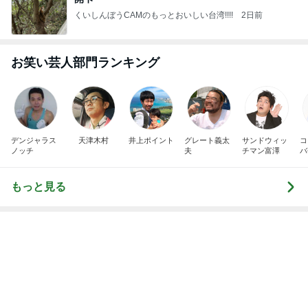
くいしんぼうCAMのもっとおいしい台湾!!!!
2日前
お笑い芸人部門ランキング
デンジャラス
天津木村
井上ポイント
グレート義太
サンドウィッ
コ
ノッチ
夫
チマン富澤
バ
もっと見る