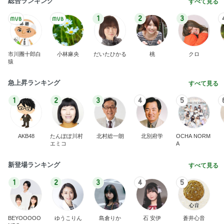
総合ランキング
すべて見る
1
2
3
市川團十郎白
小林麻央
だいたひかる
桃
クロ
猿
急上昇ランキング
すべて見る
1
2
3
4
5
AKB48
たんぽぽ川村
北村総一朗
北別府学
OCHA NORM
エミコ
A
新登場ランキング
すべて見る
1
2
3
4
5
BEYOOOOO
ゆうこりん
島倉りか
石 安伊
蒼井心音