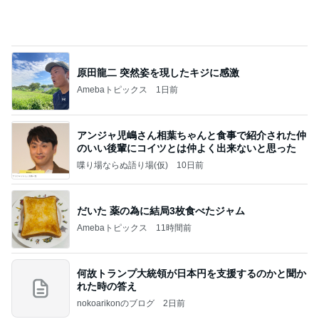
原田龍二 突然姿を現したキジに感激
Amebaトピックス
1日前
アンジャ児嶋さん相葉ちゃんと食事で紹介された仲
のいい後輩にコイツとは仲よく出来ないと思った
喋り場ならぬ語り場(仮)
10日前
だいた 薬の為に結局3枚食べたジャム
Amebaトピックス
11時間前
何故トランプ大統領が日本円を支援するのかと聞か
れた時の答え
nokoarikonのブログ
2日前