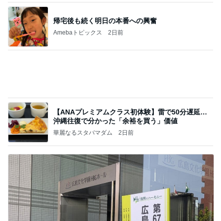
帰宅後も続く明日の本番への興奮
Amebaトピックス
2日前
【ANAプレミアムクラス初体験】雷で50分遅延…
沖縄往復で分かった「余裕を買う」価値
華麗なるスタバマダム
2日前