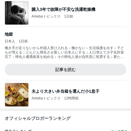
購入3年で故障が不安な洗濯乾燥機
Amebaトピックス
1日前
地獄
日本人
1日前
働き手が足りないから外国人受け入れる ↓ 働かない ↓ 生活保護を出す ↓ 子ど
もが増える ↓ どんどん帰化させ新しい日本人にする ↓ 人口増えて少子化対策
完了 ↓ 帰化人優遇政策を始める ↓ その帰化人達が自民党に投票する ↓ 新たな
票田を得た自民党が未来永劫日本を支配する こんな作戦ですよ— hisashi (@r
inrindomini) 2026年8月3日
記事を読む
夫より大きい弁当箱を選んだ小1息子
Amebaトピックス
12時間前
オフィシャルブロガーランキング