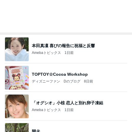
本田真凜 喜びの報告に祝福と反響
Amebaトピックス
1日前
TOPTOY☆Cocoa Workshop
ディズニーファン Dのブログ
8日前
「オグシオ」小椋 恋人と別れ卵子凍結
Amebaトピックス
1日前
開卡