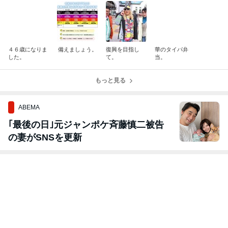
４６歳になりま
備えましょう。
復興を目指し
華のタイパ弁
した。
て。
当。
もっと見る
ABEMA
｢最後の日｣元ジャンポケ斉藤慎二被告
の妻がSNSを更新