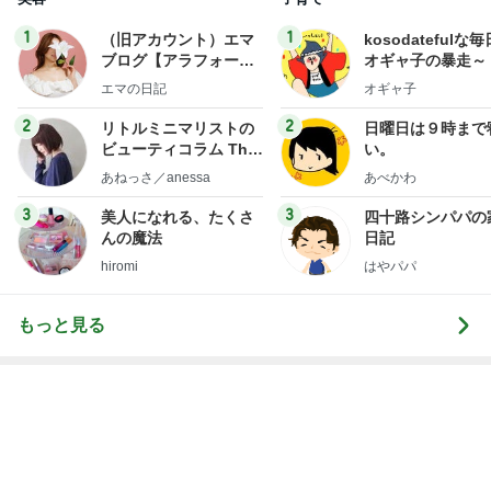
2
2
リトルミニマリストの
日曜日は９時まで
ビューティコラム The
い。
little minimalist's bea
あねっさ／anessa
あべかわ
uty colum
3
3
美人になれる、たくさ
四十路シンパパの
んの魔法
日記
hiromi
はやパパ
もっと見る