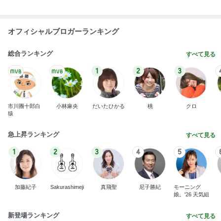
総合ランキング
すべて見る
1
2
3
市川團十郎白
小林麻央
だいたひかる
桃
クロ
猿
急上昇ランキング
すべて見る
1
2
3
4
5
加藤紀子
Sakurashimeji
真飛聖
尼子勝紀
モーニング
娘。'26 天気組
新登場ランキング
すべて見る
1
2
3
4
5
BEYOOOOO
ゆうこりん
島倉りか
MOMIママ
石 安伊