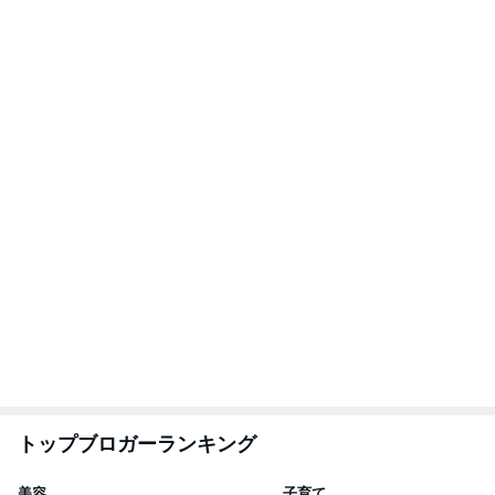
トップブロガーランキング
美容
子育て
1
1
（旧アカウント）エマ
kosodatefulな毎
ブログ【アラフォー会
オギャ子の暴走～
社売却セカンドライ
エマの日記
オギャ子
フ】