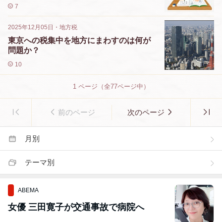
7
2025年12月05日
・
地方税
東京への税集中を地方にまわすのは何が
問題か？
10
1
ページ（全
77
ページ中）
前のページ
次のページ
月別
テーマ別
ABEMA
女優 三田寛子が交通事故で病院へ