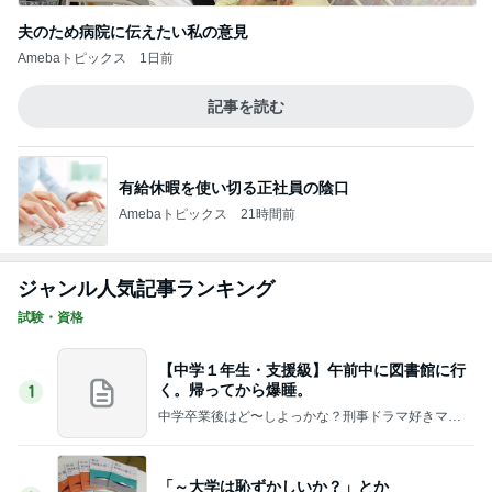
記事を読む
有給休暇を使い切る正社員の陰口
Amebaトピックス
21時間前
ジャンル人気記事ランキング
試験・資格
【中学１年生・支援級】午前中に図書館に行
く。帰ってから爆睡。
1
中学卒業後はど〜しよっかな？刑事ドラマ好きママ
の日常♪♪
「～大学は恥ずかしいか？」とか
2
司法書士 荒谷直樹のブログ