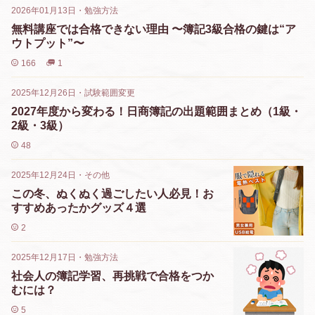
2026年01月13日
・
勉強方法
無料講座では合格できない理由 〜簿記3級合格の鍵は“ア
ウトプット”〜
166
1
2025年12月26日
・
試験範囲変更
2027年度から変わる！日商簿記の出題範囲まとめ（1級・
2級・3級）
48
2025年12月24日
・
その他
この冬、ぬくぬく過ごしたい人必見！お
すすめあったかグッズ４選
2
2025年12月17日
・
勉強方法
社会人の簿記学習、再挑戦で合格をつか
むには？
5