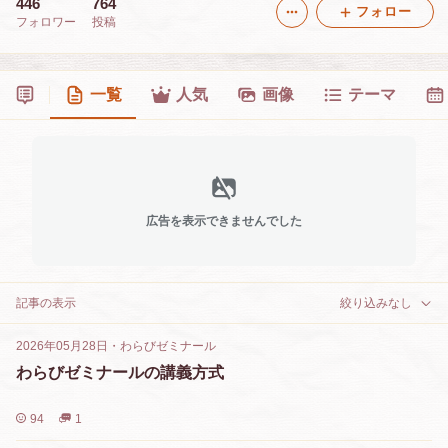
446
764
フォロー
フォロワー
投稿
一覧
人気
画像
テーマ
広告を表示できませんでした
記事の表示
絞り込みなし
2026年05月28日
・
わらびゼミナール
わらびゼミナールの講義方式
94
1