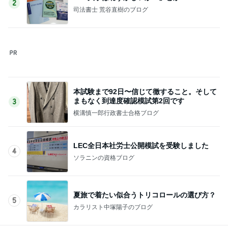
本試験まで92日〜信じて徹すること。そして
まもなく到達度確認模試第2回です
3
横溝慎一郎行政書士合格ブログ
LEC全日本社労士公開模試を受験しました
4
ソラニンの資格ブログ
夏旅で着たい似合うトリコロールの選び方？
5
カラリスト中塚陽子のブログ
このジャンルの記事をもっと見る
次世代掃除機がやってきた！！