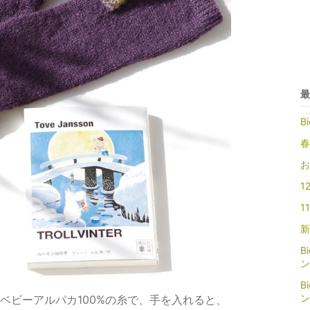
最
B
春
お
1
1
新
B
ン
B
ン
ベビーアルパカ100%の糸で、手を入れると、