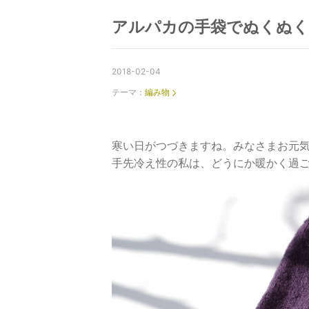
アルパカの手袋でぬくぬく
2018-02-04
テーマ：
編み物
寒い日がつづきますね。みなさまお元
手先冷え性の私は、どうにか暖かく過