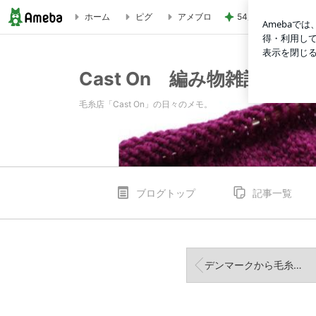
54歳美魔女モデル
ホーム
ピグ
アメブロ
アルパカの手袋でぬくぬく | Cast On 編み物雑記
Cast On 編み物雑記
毛糸店「Cast On」の日々のメモ。
ブログトップ
記事一覧
デンマークから毛糸到着・Bio Shetland