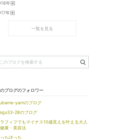
018
年
く
開
017
年
く
開
く
一覧を見る
のブログのフォロワー
subame-yarnのブログ
egu33-28のブログ
ラフィフでもマイナス10歳見えを叶える大人
健康・美容法
っちぼっち