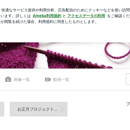
の近影に称賛
芸能人ブログ
人気ブログ
新規登録
ログ
画像一覧
動画一覧
プ
お正月プロジェクト・後編 ポケットつけました