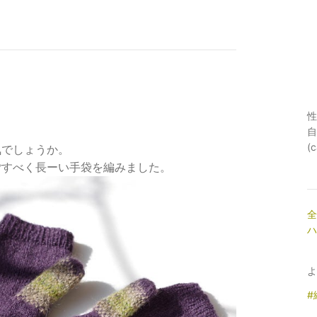
性
自
(
気でしょうか。
ごすべく長ーい手袋を編みました。
全
ハ
よ
#