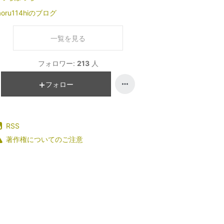
aoru114hiのブログ
一覧を見る
フォロワー:
213
人
フォロー
RSS
著作権についてのご注意