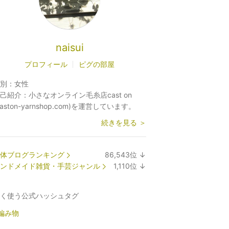
naisui
プロフィール
ピグの部屋
別：
女性
己紹介：
小さなオンライン毛糸店cast on
caston-yarnshop.com)を運営しています。
続きを見る ＞
体ブログランキング
86,543
位
↓
ラ
ンドメイド雑貨・手芸ジャンル
1,110
位
↓
ン
ラ
キ
ン
く使う公式ハッシュタグ
ン
キ
グ
ン
編み物
下
グ