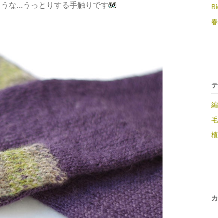
ような…うっとりする手触りです
B
春
テ
編
毛
植
カ