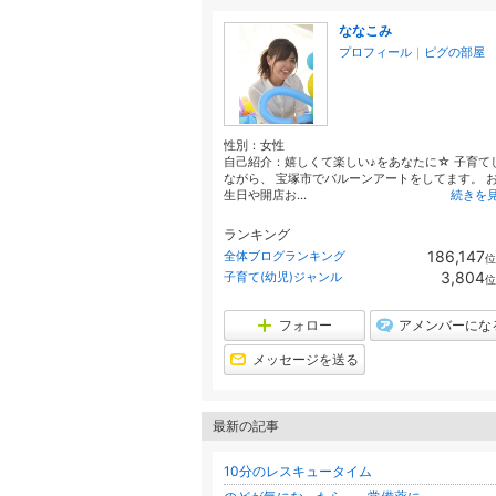
ななこみ
プロフィール
｜
ピグの部屋
性別：
女性
自己紹介：嬉しくて楽しい♪をあなたに☆ 子育て
ながら、 宝塚市でバルーンアートをしてます。 
生日や開店お...
続きを
ランキング
186,147
全体ブログランキング
位
3,804
子育て(幼児)ジャンル
位
フォロー
アメンバーにな
メッセージを送る
最新の記事
10分のレスキュータイム