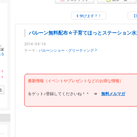
伸びます？！
【
バルーン無料配布☆子育てほっとステーション水
2014-04-14
し
お誕
テーマ：
バルーンショー・グリーティング
見る
↑
ラ
↑
ン
ラ
最新情報（イベントやプレゼントなどのお得な情報）
キ
ン
ン
キ
る
グ
ン
をゲット♪登録してくださいね＾＾ ⇒
無料メルマガ
上
グ
昇
上
昇