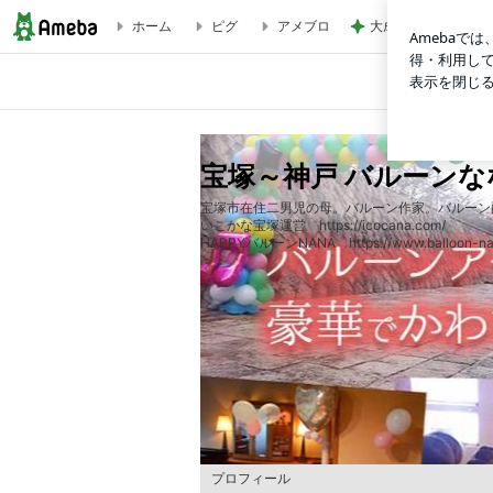
ホーム
ピグ
アメブロ
大成功だった話題の
バルーン無料配布☆子育てほっとステーション水道筋 | 宝塚
宝塚～神戸 バルーン
宝塚市在住二男児の母。バルーン作家。バルーン
いこかな宝塚運営 https://icocana.com/
HAPPYバルーンNANA https://www.balloon-na
プロフィール