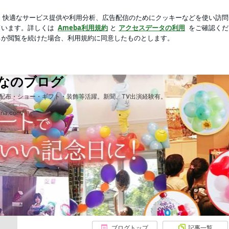
お帰りマンゴー
芸能人ブログ
人気ブログ
新規登録
～神戸 バルーンななのブログ
Home
Ameblo
ななのブログ
配布・ショー・ギフト・装飾等活躍。新聞、TV出演経験有。
na.com/
ブログトップ
記事一覧