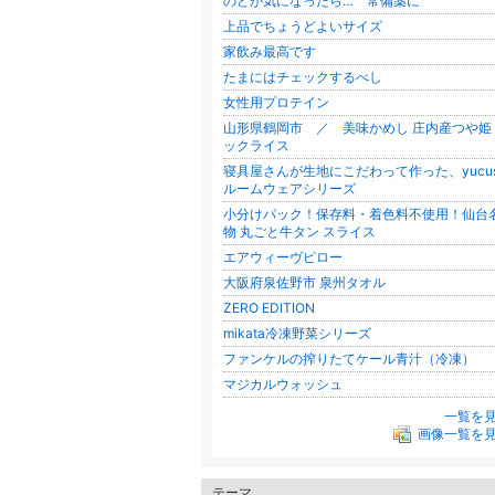
のどが気になったら… 常備薬に
上品でちょうどよいサイズ
家飲み最高です
たまにはチェックするべし
女性用プロテイン
山形県鶴岡市 ／ 美味かめし 庄内産つや姫
ックライス
寝具屋さんが生地にこだわって作った、yucus
ルームウェアシリーズ
小分けパック！保存料・着色料不使用！仙台
物 丸ごと牛タン スライス
エアウィーヴピロー
大阪府泉佐野市 泉州タオル
ZERO EDITION
mikata冷凍野菜シリーズ
ファンケルの搾りたてケール青汁（冷凍）
マジカルウォッシュ
一覧を
画像一覧を
テーマ