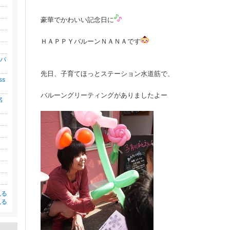
豪華でかわいい記念日に
ＨＡＰＰＹバルーンＮＡＮＡです
 パ
先日、子育てほっとステーション水道筋で、
s
バルーングリーティングがありましたよー
名
見る
見る