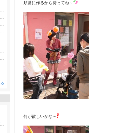
順番に作るから待ってね～
)
(
見る
何が欲しいかな～
分の片手間で稼いでるリアル報酬★大公開！